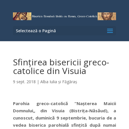
Selectează o Pagină
Sfințirea bisericii greco-
catolice din Visuia
9 sept. 2018
|
Alba Iulia şi Făgăraş
Parohia greco-catolică ”Nașterea Maicii
Domnului„ din Visuia (Bistrița-Năsăud), a
cunoscut, duminică 9 septembrie, bucuria de a
vedea biserica parohială sfințită după numai