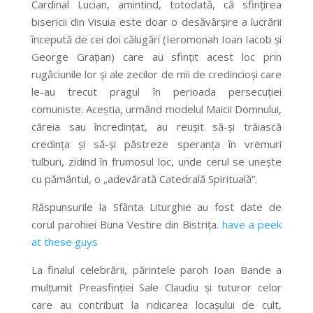
Cardinal Lucian, amintind, totodată, că sfințirea
bisericii din Visuia este doar o desăvârșire a lucrării
începută de cei doi călugări (Ieromonah Ioan Iacob și
George Grațian) care au sfințit acest loc prin
rugăciunile lor și ale zecilor de mii de credincioși care
le-au trecut pragul în perioada persecuției
comuniste. Aceștia, urmând modelul Maicii Domnului,
căreia sau încredințat, au reușit să-și trăiască
credința și să-și păstreze speranța în vremuri
tulburi, zidind în frumosul loc, unde cerul se unește
cu pământul, o „adevărată Catedrală Spirituală”.
Răspunsurile la Sfânta Liturghie au fost date de
corul parohiei Buna Vestire din Bistrița.
have a peek
at these guys
La finalul celebrării, părintele paroh Ioan Bande a
mulțumit Preasfinției Sale Claudiu și tuturor celor
care au contribuit la ridicarea locașului de cult,