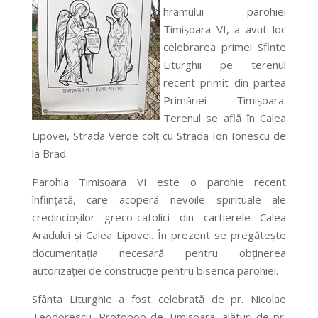
hramului parohiei
Timişoara VI, a avut loc
celebrarea primei Sfinte
Liturghii pe terenul
recent primit din partea
Primăriei Timişoara.
Terenul se află în Calea
Lipovei, Strada Verde colț cu Strada Ion Ionescu de
la Brad.
Parohia Timişoara VI este o parohie recent
înfiinţată, care acoperă nevoile spirituale ale
credincioşilor greco-catolici din cartierele Calea
Aradului şi Calea Lipovei. În prezent se pregătește
documentația necesară pentru obținerea
autorizației de construcție pentru biserica parohiei.
Sfânta Liturghie a fost celebrată de pr. Nicolae
Teodorescu, Protopop de Timişoara, alături de pr.