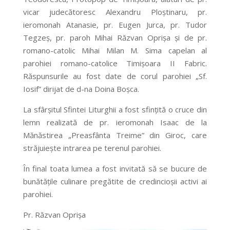
vicar judecătoresc Alexandru Ploștinaru, pr.
ieromonah Atanasie, pr. Eugen Jurca, pr. Tudor
Tegzeș, pr. paroh Mihai Răzvan Oprișa şi de pr.
romano-catolic Mihai Milan M. Sima capelan al
parohiei romano-catolice Timișoara II Fabric.
Răspunsurile au fost date de corul parohiei „Sf.
Iosif” dirijat de d-na Doina Boşca.
La sfârșitul Sfintei Liturghii a fost sfinţită o cruce din
lemn realizată de pr. ieromonah Isaac de la
Mănăstirea „Preasfânta Treime” din Giroc, care
străjuiește intrarea pe terenul parohiei.
În final toata lumea a fost invitată să se bucure de
bunătățile culinare pregătite de credincioșii activi ai
parohiei.
Pr. Răzvan Oprişa