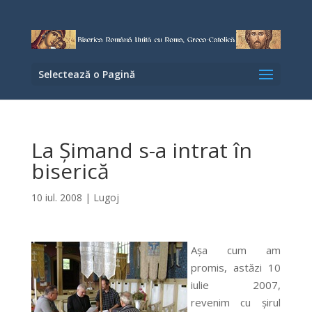
Selectează o Pagină
La Şimand s-a intrat în
biserică
10 iul. 2008
|
Lugoj
Aşa cum am
promis, astăzi 10
iulie 2007,
revenim cu şirul