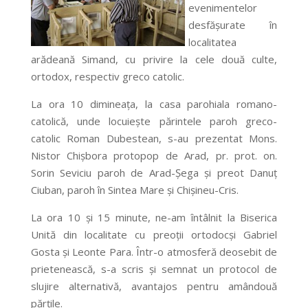
evenimentelor
desfăşurate în
localitatea
arădeană Simand, cu privire la cele două culte,
ortodox, respectiv greco catolic.
La ora 10 dimineaţa, la casa parohiala romano-
catolică, unde locuieşte părintele paroh greco-
catolic Roman Dubestean, s-au prezentat Mons.
Nistor Chişbora protopop de Arad, pr. prot. on.
Sorin Seviciu paroh de Arad-Şega şi preot Danuţ
Ciuban, paroh în Sintea Mare şi Chişineu-Cris.
La ora 10 şi 15 minute, ne-am întâlnit la Biserica
Unită din localitate cu preoţii ortodocşi Gabriel
Gosta şi Leonte Para. Într-o atmosferă deosebit de
prietenească, s-a scris şi semnat un protocol de
slujire alternativă, avantajos pentru amândouă
părţile.