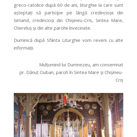
greco-catolice după 60 de ani, liturghie la care sunt
aşteptaţi să participe pe lângă credincioşii din
Simand, credincioşi din Chişineu-Cris, Sintea Mare,
Chereluş şi din alte parohii învecinate.
Duminică după Sfânta Liturghie vom reveni cu alte
informaţii.
Mulţumind lui Dumnezeu, am consemnat
pr. Dănuţ Ciuban, paroh în Sintea Mare şi Chişineu-
Criş