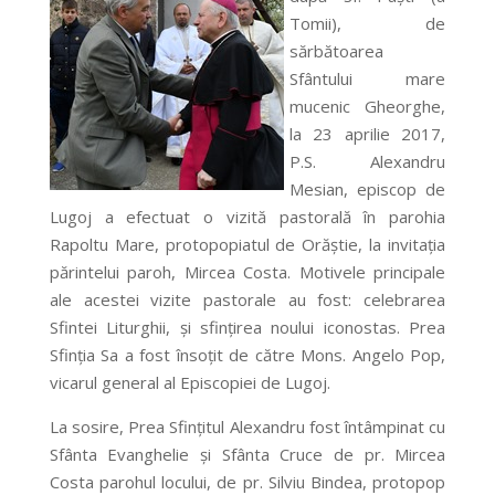
Tomii), de
sărbătoarea
Sfântului mare
mucenic Gheorghe,
la 23 aprilie 2017,
P.S. Alexandru
Mesian, episcop de
Lugoj a efectuat o vizită pastorală în parohia
Rapoltu Mare, protopopiatul de Orăştie, la invitaţia
părintelui paroh, Mircea Costa. Motivele principale
ale acestei vizite pastorale au fost: celebrarea
Sfintei Liturghii, şi sfinţirea noului iconostas. Prea
Sfinţia Sa a fost însoțit de către Mons. Angelo Pop,
vicarul general al Episcopiei de Lugoj.
La sosire, Prea Sfinţitul Alexandru fost întâmpinat cu
Sfânta Evanghelie şi Sfânta Cruce de pr. Mircea
Costa parohul locului, de pr. Silviu Bindea, protopop