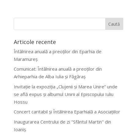
Articole recente
Întâlnirea anuală a preoților din Eparhia de
Maramureș
Comunicat: Întâlnirea anuală a preoților din
Arhieparhia de Alba Iulia și Făgăraș
Invitație la expoziția „Clujenii și Marea Unire” unde
se află expus și albumul Unirii al Episcopului Iuliu
Hossu
Concert caritabil și Întâlnirea Eparhială a Asociațiilor
Inaugurarea Centrului de zi "Sfântul Martin" din
Ioaniș