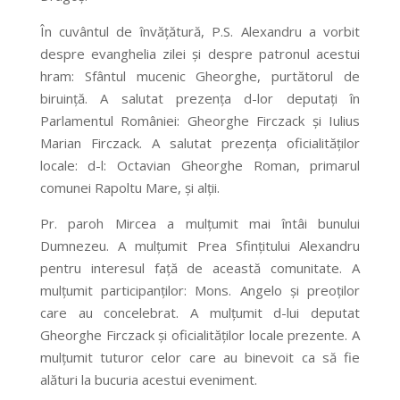
În cuvântul de învăţătură, P.S. Alexandru a vorbit
despre evanghelia zilei şi despre patronul acestui
hram: Sfântul mucenic Gheorghe, purtătorul de
biruinţă. A salutat prezenţa d-lor deputaţi în
Parlamentul României: Gheorghe Firczack şi Iulius
Marian Firczack. A salutat prezenţa oficialităţilor
locale: d-l: Octavian Gheorghe Roman, primarul
comunei Rapoltu Mare, şi alţii.
Pr. paroh Mircea a mulţumit mai întâi bunului
Dumnezeu. A mulţumit Prea Sfinţitului Alexandru
pentru interesul faţă de această comunitate. A
mulţumit participanţilor: Mons. Angelo şi preoţilor
care au concelebrat. A mulţumit d-lui deputat
Gheorghe Firczack şi oficialităților locale prezente. A
mulţumit tuturor celor care au binevoit ca să fie
alături la bucuria acestui eveniment.