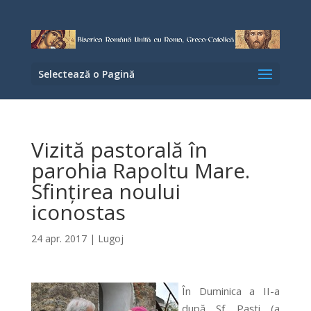
Selectează o Pagină
Vizită pastorală în
parohia Rapoltu Mare.
Sfinţirea noului
iconostas
24 apr. 2017
|
Lugoj
În Duminica a II-a
după Sf. Paşti (a