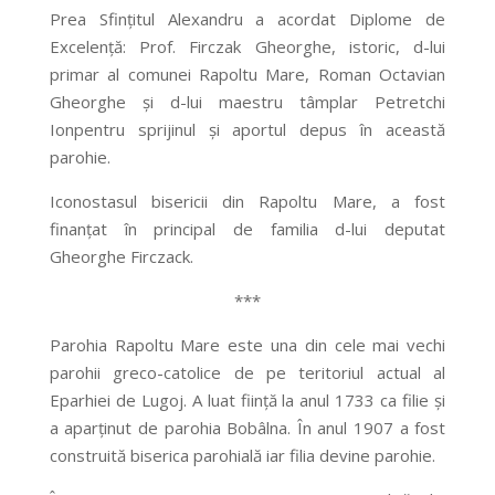
Prea Sfinţitul Alexandru a acordat Diplome de
Excelenţă: Prof. Firczak Gheorghe, istoric, d-lui
primar al comunei Rapoltu Mare, Roman Octavian
Gheorghe şi d-lui maestru tâmplar Petretchi
Ionpentru sprijinul şi aportul depus în această
parohie.
Iconostasul bisericii din Rapoltu Mare, a fost
finanţat în principal de familia d-lui deputat
Gheorghe Firczack.
***
Parohia Rapoltu Mare este una din cele mai vechi
parohii greco-catolice de pe teritoriul actual al
Eparhiei de Lugoj. A luat fiinţă la anul 1733 ca filie şi
a aparţinut de parohia Bobâlna. În anul 1907 a fost
construită biserica parohială iar filia devine parohie.