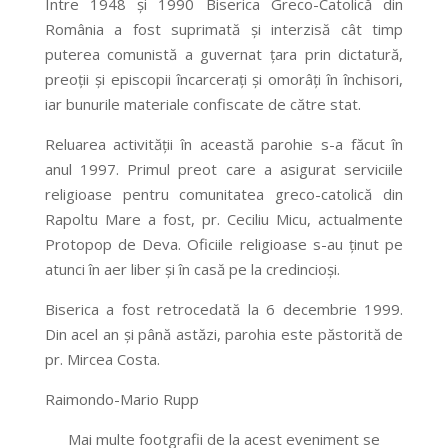
Între 1948 şi 1990 Biserica Greco-Catolică din
România a fost suprimată şi interzisă cât timp
puterea comunistă a guvernat ţara prin dictatură,
preoţii şi episcopii încarceraţi şi omorâţi în închisori,
iar bunurile materiale confiscate de către stat.
Reluarea activităţii în această parohie s-a făcut în
anul 1997. Primul preot care a asigurat serviciile
religioase pentru comunitatea greco-catolică din
Rapoltu Mare a fost, pr. Ceciliu Micu, actualmente
Protopop de Deva. Oficiile religioase s-au ţinut pe
atunci în aer liber şi în casă pe la credincioşi.
Biserica a fost retrocedată la 6 decembrie 1999.
Din acel an şi până astăzi, parohia este păstorită de
pr. Mircea Costa.
Raimondo-Mario Rupp
Mai multe footgrafii de la acest eveniment se