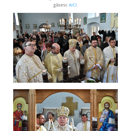
găsesc
AICI
.