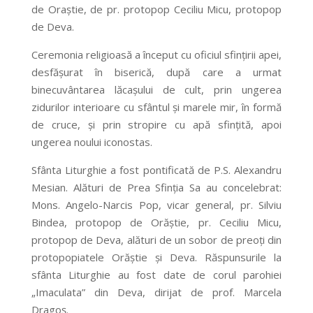
de Oraştie, de pr. protopop Ceciliu Micu, protopop
de Deva.
Ceremonia religioasă a început cu oficiul sfinţirii apei,
desfăşurat în biserică, după care a urmat
binecuvântarea lăcaşului de cult, prin ungerea
zidurilor interioare cu sfântul şi marele mir, în formă
de cruce, şi prin stropire cu apă sfinţită, apoi
ungerea noului iconostas.
Sfânta Liturghie a fost pontificată de P.S. Alexandru
Mesian. Alături de Prea Sfinţia Sa au concelebrat:
Mons. Angelo-Narcis Pop, vicar general, pr. Silviu
Bindea, protopop de Orăştie, pr. Ceciliu Micu,
protopop de Deva, alături de un sobor de preoţi din
protopopiatele Orăştie şi Deva. Răspunsurile la
sfânta Liturghie au fost date de corul parohiei
„Imaculata” din Deva, dirijat de prof. Marcela
Dragoş.