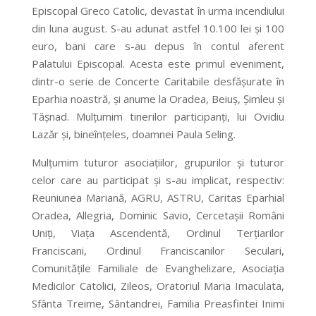
Episcopal Greco Catolic, devastat în urma incendiului
din luna august. S-au adunat astfel 10.100 lei și 100
euro, bani care s-au depus în contul aferent
Palatului Episcopal. Acesta este primul eveniment,
dintr-o serie de Concerte Caritabile desfășurate în
Eparhia noastră, și anume la Oradea, Beiuș, Șimleu și
Tășnad. Mulțumim tinerilor participanți, lui Ovidiu
Lazăr și, bineînțeles, doamnei Paula Seling.
Mulțumim tuturor asociațiilor, grupurilor și tuturor
celor care au participat și s-au implicat, respectiv:
Reuniunea Mariană, AGRU, ASTRU, Caritas Eparhial
Oradea, Allegria, Dominic Savio, Cercetașii Români
Uniți, Viața Ascendentă, Ordinul Terțiarilor
Franciscani, Ordinul Franciscanilor Seculari,
Comunitățile Familiale de Evanghelizare, Asociația
Medicilor Catolici, Zileos, Oratoriul Maria Imaculata,
Sfânta Treime, Sântandrei, Familia Preasfintei Inimi