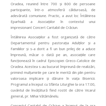
Oradea, reunind între 700 și 800 de persoane
participante, într-o atmosferă călduroasă, de
adevărată comuniune. Practic, a avut loc Întâlnirea
Eparhială a Asociațiilor în contextul unui
impresionant Concert Caritabil de Crăciun.
Întâlnirea Asociațiilor a fost organizată de către
Departamentul pentru pastorația Adulților și a
Familiilor și s-a dorit a fi un bun prilej de a aduce
împreună, măcar o dată pe an, asociațiile care
funcționează în cadrul Episcopiei Greco-Catolice de
Oradea. Acestea s-au bucurat împreună de realizări,
primind mulțumirile pe care le merită din plin pentru
valoroasa implicare și dăruire în viața Bisericii.
Programul a început cu Sfânta Liturghie la ora 17.00,
cuvântul de învățătură fiind rostit de către Vicarul
general, pr. Mihai Vătămănelu.
Concertul Caritabil de Crăciun a început de la ora