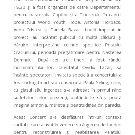
18.30 și a fost organizat de către Departamentul
pentru pastorația Copiilor și a Tineretului în cadrul
proiectului World Youth Hope. Antonia Horbacs,
Anda Cristea și Daniela Bazac, tinerii implicați în
proiect, au încântat publicul cu multă căldură și
dăruire, interpretând colinde specifice Postului
Crăciunului, perioadă pregătitoare pentru Nașterea
Domnului. După cei trei tineri, a fost rândul
îndrumătorului lor, talentatul Ovidiu Lazăr, să
încânte spectatorii. Invitata specială a concertului a
fost îndrăgita artistă consacrată Paula Seling, care,
cu glasul său îngeresc s-a adresat în primul rând
sufletelor celor prezenți, ajutându-le să-și poată
imagina armonia, măreția și beatitudinea din paradis.
Acest Concert s-a desfășurat într-un context
caritabil care a avut în vedere strângerea de fonduri
pentru reconstruirea și reabilitarea Palatului