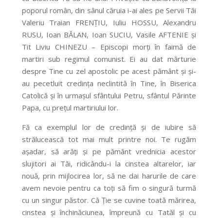
poporul român, din sânul căruia i-ai ales pe Servii Tăi
Valeriu Traian FRENȚIU, Iuliu HOSSU, Alexandru
RUSU, Ioan BĂLAN, Ioan SUCIU, Vasile AFTENIE și
Tit Liviu CHINEZU – Episcopi morți în faimă de
martiri sub regimul comunist. Ei au dat mărturie
despre Tine cu zel apostolic pe acest pământ și și-
au pecetluit credința neclintită în Tine, în Biserica
Catolică și în urmașul sfântului Petru, sfântul Părinte
Papa, cu prețul martiriului lor.
Fă ca exemplul lor de credință și de iubire să
strălucească tot mai mult printre noi. Te rugăm
așadar, să arăți și pe pământ vrednicia acestor
slujitori ai Tăi, ridicându-i la cinstea altarelor, iar
nouă, prin mijlocirea lor, să ne dai harurile de care
avem nevoie pentru ca toți să fim o singură turmă
cu un singur păstor. Că Ție se cuvine toată mărirea,
cinstea și închinăciunea, împreună cu Tatăl și cu