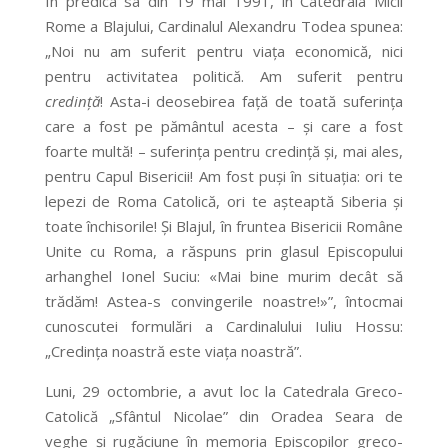
În predica sa din 19 mai 1991, în Catedrala Micii
Rome a Blajului, Cardinalul Alexandru Todea spunea:
„Noi nu am suferit pentru viața economică, nici
pentru activitatea politică. Am suferit pentru
credință
! Asta-i deosebirea față de toată suferința
care a fost pe pământul acesta – și care a fost
foarte multă! – suferința pentru credință și, mai ales,
pentru Capul Bisericii! Am fost puși în situația: ori te
lepezi de Roma Catolică, ori te așteaptă Siberia și
toate închisorile! Și Blajul, în fruntea Bisericii Române
Unite cu Roma, a răspuns prin glasul Episcopului
arhanghel Ionel Suciu: «Mai bine murim decât să
trădăm! Astea-s convingerile noastre!»”, întocmai
cunoscutei formulări a Cardinalului Iuliu Hossu:
„Credința noastră este viața noastră”.
Luni, 29 octombrie, a avut loc la Catedrala Greco-
Catolică „Sfântul Nicolae” din Oradea Seara de
veghe și rugăciune în memoria Episcopilor greco-