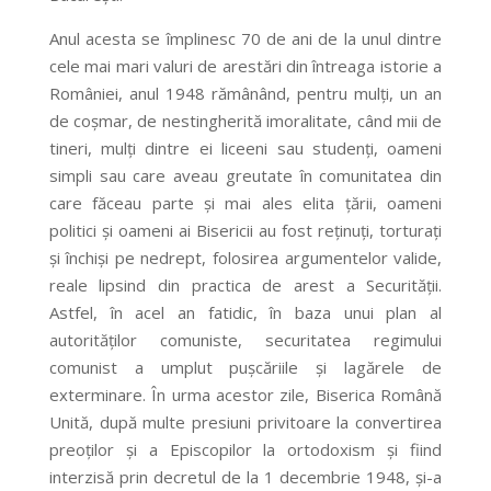
Anul acesta se împlinesc 70 de ani de la unul dintre
cele mai mari valuri de arestări din întreaga istorie a
României, anul 1948 rămânând, pentru mulți, un an
de coșmar, de nestingherită imoralitate, când mii de
tineri, mulți dintre ei liceeni sau studenți, oameni
simpli sau care aveau greutate în comunitatea din
care făceau parte și mai ales elita țării, oameni
politici și oameni ai Bisericii au fost reținuți, torturați
și închiși pe nedrept, folosirea argumentelor valide,
reale lipsind din practica de arest a Securității.
Astfel, în acel an fatidic, în baza unui plan al
autorităților comuniste, securitatea regimului
comunist a umplut pușcăriile și lagărele de
exterminare. În urma acestor zile, Biserica Română
Unită, după multe presiuni privitoare la convertirea
preoților și a Episcopilor la ortodoxism și fiind
interzisă prin decretul de la 1 decembrie 1948, și-a