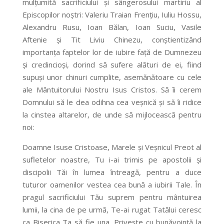
mulțumită sacrificiului și sângerosului martiriu al
Episcopilor noștri: Valeriu Traian Frențiu, Iuliu Hossu,
Alexandru Rusu, Ioan Bălan, Ioan Suciu, Vasile
Aftenie și Tit Liviu Chinezu, conștientizând
importanța faptelor lor de iubire față de Dumnezeu
și credincioși, dorind să sufere alături de ei, fiind
supuși unor chinuri cumplite, asemănătoare cu cele
ale Mântuitorului Nostru Isus Cristos. Să îi cerem
Domnului să le dea odihna cea veșnică și să îi ridice
la cinstea altarelor, de unde să mijlocească pentru
noi:
Doamne Isuse Cristoase, Marele și Veșnicul Preot al
sufletelor noastre, Tu i-ai trimis pe apostolii și
discipolii Tăi în lumea întreagă, pentru a duce
tuturor oamenilor vestea cea bună a iubirii Tale. În
pragul sacrificiului Tău suprem pentru mântuirea
lumii, la cina de pe urmă, Te-ai rugat Tatălui ceresc
ca Biserica Ta să fie una. Privește cu bunăvoință la