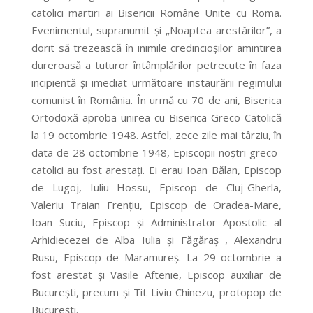
catolici martiri ai Bisericii Române Unite cu Roma.
Evenimentul, supranumit și „Noaptea arestărilor”, a
dorit să trezească în inimile credincioșilor amintirea
dureroasă a tuturor întâmplărilor petrecute în faza
incipientă și imediat următoare instaurării regimului
comunist în România. În urmă cu 70 de ani, Biserica
Ortodoxă aproba unirea cu Biserica Greco-Catolică
la 19 octombrie 1948. Astfel, zece zile mai târziu, în
data de 28 octombrie 1948, Episcopii noștri greco-
catolici au fost arestați. Ei erau Ioan Bălan, Episcop
de Lugoj, Iuliu Hossu, Episcop de Cluj-Gherla,
Valeriu Traian Frențiu, Episcop de Oradea-Mare,
Ioan Suciu, Episcop și Administrator Apostolic al
Arhidiecezei de Alba Iulia și Făgăraș , Alexandru
Rusu, Episcop de Maramureș. La 29 octombrie a
fost arestat și Vasile Aftenie, Episcop auxiliar de
București, precum și Tit Liviu Chinezu, protopop de
București.