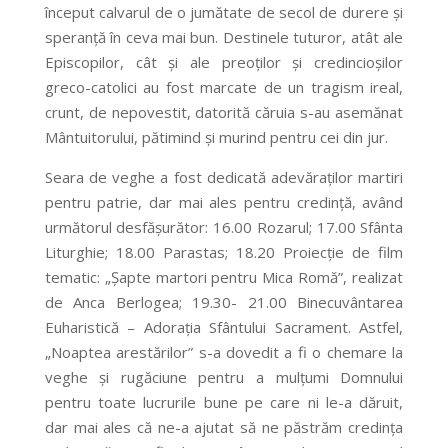
început calvarul de o jumătate de secol de durere și
speranță în ceva mai bun. Destinele tuturor, atât ale
Episcopilor, cât și ale preoților și credincioșilor
greco-catolici au fost marcate de un tragism ireal,
crunt, de nepovestit, datorită căruia s-au asemănat
Mântuitorului, pătimind și murind pentru cei din jur.
Seara de veghe a fost dedicată adevăraților martiri
pentru patrie, dar mai ales pentru credință, având
următorul desfășurător: 16.00 Rozarul; 17.00 Sfânta
Liturghie; 18.00 Parastas; 18.20 Proiecție de film
tematic: „Șapte martori pentru Mica Romă”, realizat
de Anca Berlogea; 19.30- 21.00 Binecuvântarea
Euharistică – Adorația Sfântului Sacrament. Astfel,
„Noaptea arestărilor” s-a dovedit a fi o chemare la
veghe și rugăciune pentru a mulțumi Domnului
pentru toate lucrurile bune pe care ni le-a dăruit,
dar mai ales că ne-a ajutat să ne păstrăm credința