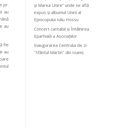
e pr.
și Marea Unire” unde se află
ii au
expus și albumul Unirii al
 mână
Episcopului Iuliu Hossu
re au
Concert caritabil și Întâlnirea
Eparhială a Asociațiilor
ă fie
Inaugurarea Centrului de zi
ii au
"Sfântul Martin" din Ioaniș
toare
entul