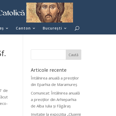
eş
Canton
București
f.
Articole recente
Întâlnirea anuală a preoților
din Eparhia de Maramureș
27 de
Comunicat: Întâlnirea anuală
făcut
a preoților din Arhieparhia
reco-
de Alba Iulia și Făgăraș
Invitație la expoziția „Clujenii