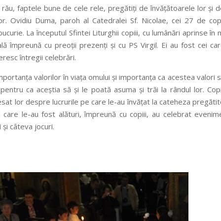
rău, faptele bune de cele rele, pregătiţi de învăţătoarele lor şi d
şi pr. Ovidiu Duma, paroh al Catedralei Sf. Nicolae, cei 27 de cop
urie. La începutul Sfintei Liturghii copiii, cu lumânări aprinse în
lă împreună cu preoţii prezenţi şi cu PS Virgil. Ei au fost cei ca
eresc întregii celebrări.
importanţa valorilor în viaţa omului şi importanţa ca acestea valori s
pentru ca aceştia să şi le poată asuma şi trăi la rândul lor. Copi
esat lor despre lucrurile pe care le-au învăţat la cateheza pregăti
ii care le-au fost alături, împreună cu copiii, au celebrat evenim
 şi câteva jocuri.