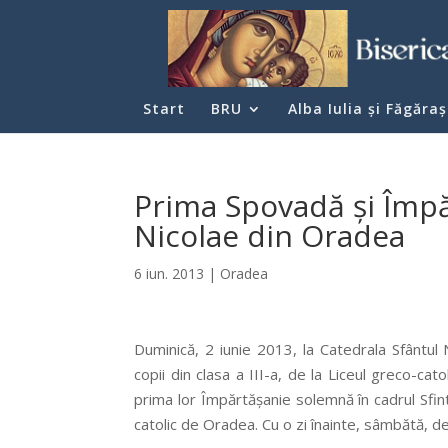
Start
BRU
Alba Iulia şi Făgăraş
Prima Spovadă şi Împă
Nicolae din Oradea
6 iun. 2013
|
Oradea
Duminică, 2 iunie 2013, la Catedrala Sfântu
copii din clasa a III-a, de la Liceul greco-cat
prima lor Împărtăşanie solemnă în cadrul Sfint
catolic de Oradea. Cu o zi înainte, sâmbătă, de 