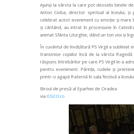
Ajunşi la vârsta la care pot deosebi binele de 
Anton Cioba, director spiritual al liceului, 
celebrat acest eveniment cu emoţie şi mare buc
şi cântând, au intrat în procesiune în Catedra
animat Sfânta Liturghie, dând un ton vioi şi îng
În cuvântul de învăţătură PS Virgil a subliniat 
transmise copiilor încă de la vârsta fragedă 
răspuns întrebărilor pe care PS Virgil le-a adr
pentru eveniment. Părinţii, rudele şi prieten
printr-o agapă fraternă în sala festivă a liceului
Biroul de presă al Eparhiei de Oradea
via
EGCO.ro