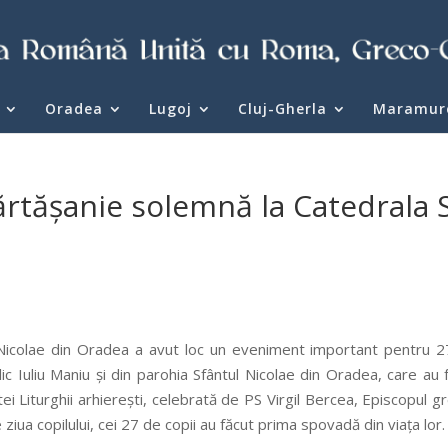
Oradea
Lugoj
Cluj-Gherla
Maramur
rtăşanie solemnă la Catedrala S
l Nicolae din Oradea a avut loc un eveniment important pentru 
olic Iuliu Maniu şi din parohia Sfântul Nicolae din Oradea, care au 
ei Liturghii arhiereşti, celebrată de PS Virgil Bercea, Episcopul g
ziua copilului, cei 27 de copii au făcut prima spovadă din viaţa lor.