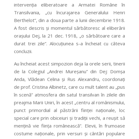
intervenția eliberatoare a Armatei Române în
Transilvania, „cu încurajarea Generalului Henri
Berthelot”, din a doua parte a lunii decembrie 1918.
A fost descris și momentul sărbătoresc al eliberării
orașului Dej, la 21 dec. 1918, „o sărbătoare care a
durat trei zile”. Alocuțiunea s-a încheiat cu câteva
concluzii.
Au încheiat acest simpozion deja la orele serii, tinerii
de la Colegiul „Andrei Mureșanu” din Dej: Domșa
Anda, Vlădean Celina și Rus Alexandru, coordonați
de prof. Cristina Albinetz, care cu mult talent au „pus
în scenă” atmosfera din satul transilvan în zilele din
preajma Marii Uniri, în acest „centru al românismului,
punct primordial al păstrării ființei naționale, loc
special care prin obiceiuri și tradiții vechi, a reușit să
mențină vie ființa românească”. Elevii, în frumoase
costume naționale, prin versuri și cântări populare