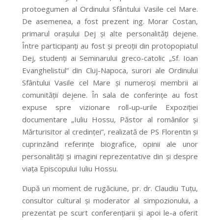
protoegumen al Ordinului Sfântului Vasile cel Mare.
De asemenea, a fost prezent ing. Morar Costan,
primarul orașului Dej și alte personalități dejene.
Între participanți au fost și preoții din protopopiatul
Dej, studenți ai Seminarului greco-catolic „Sf. Ioan
Evanghelistul” din Cluj-Napoca, surori ale Ordinului
Sfântului Vasile cel Mare și numeroși membrii ai
comunității dejene. În sala de conferințe au fost
expuse spre vizionare roll-up-urile Expoziției
documentare „Iuliu Hossu, Păstor al românilor și
Mărturisitor al credinței”, realizată de PS Florentin și
cuprinzând referințe biografice, opinii ale unor
personalități și imagini reprezentative din și despre
viața Episcopului Iuliu Hossu.
După un moment de rugăciune, pr. dr. Claudiu Tuțu,
consultor cultural și moderator al simpozionului, a
prezentat pe scurt conferențiarii și apoi le-a oferit