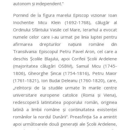
autonom și independent.”
Pornind de la figura marelui Episcop vizionar Ioan
Inochentie Micu Klein (1692-1768), călugăr al
Ordinului Sfântului Vasile cel Mare, Ierarhul a evocat
numele celor care i-au urmat pe linia luptei pentru
afirmarea drepturilor națiunii române din
Transilvania: Episcopul Petru Pavel Aron, cel care a
deschis Școlile Blajului, apoi Corifeii Școlii Ardelene
(majoritatea călugări OSBM), Samuil Micu (1745-
1806), Gheorghe Șincai (1754-1816), Petru Maior
(1761-1821), Ion Budai Deleanu (1760-1820), care,
„reîntorși de la studiile urmate în marile centre
universitare europene catolice (Roma și Viena),
redescoperă latinitatea poporului român, originea
latină a limbii române și continuitatea existenței
românilor la nordul Dunării”. Preasfinția Sa a amintit
apoi următoarele două generații ale Școlii Ardelene,