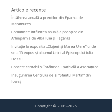
Articole recente
Întâlnirea anuală a preoților din Eparhia de
Maramureș
Comunicat: Întâlnirea anuală a preoților din
Arhieparhia de Alba Iulia și Făgăraș
Invitație la expoziția „Clujenii și Marea Unire” unde
se află expus și albumul Unirii al Episcopului Iuliu
Hossu
Concert caritabil și Întâlnirea Eparhială a Asociațiilor
Inaugurarea Centrului de zi "Sfântul Martin" din
Ioaniș
Copyright © 2001-2025