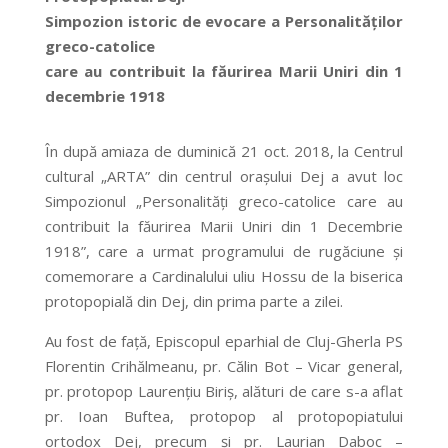
Simpozion istoric de evocare a Personalităților
greco-catolice
care au contribuit la făurirea Marii Uniri din 1
decembrie 1918
În după amiaza de duminică 21 oct. 2018, la Centrul
cultural „ARTA” din centrul orașului Dej a avut loc
Simpozionul „Personalități greco-catolice care au
contribuit la făurirea Marii Uniri din 1 Decembrie
1918”, care a urmat programului de rugăciune și
comemorare a Cardinalului uliu Hossu de la biserica
protopopială din Dej, din prima parte a zilei.
Au fost de față, Episcopul eparhial de Cluj-Gherla PS
Florentin Crihălmeanu, pr. Călin Bot – Vicar general,
pr. protopop Laurențiu Biriș, alături de care s-a aflat
pr. Ioan Buftea, protopop al protopopiatului
ortodox Dej, precum și pr. Laurian Daboc –