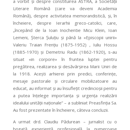
a vorbit și despre constituirea ASTRA, a Societății
Literare Română (care va deveni Academia
Română), despre activitatea memorandistică, și, în
încheiere, despre Ierarhii greco-catolici, care,
„începând de la Ioan Inochentie Micu Klein, Ioan
Lemeni, Șterca Șuluțiu și până la «Episcopii unirii»
Valeriu Traian Frențiu (1875-1952) , Iuliu Hossu
(1885-1970) și Demetriu Radu (1862-1920), s-au
situat «in corpore» în fruntea luptei pentru
pregătirea, realizarea și desăvârșirea Marii Uniri de
la 1918. Acești arhierei prin predici, conferințe,
mesaje pastorale și circulare mobilizatoare au
educat, au informat și au însuflețit credincioșii pentru
a putea înțelege importanța și urgența realizării
idealului unității naționale” – a subliniat Preasfinția Sa.
Au fost prezentate în încheiere, câteva concluzii.
A urmat drd. Claudiu Pădurean – jurnalist cu o
bogată experiență profesională la numeroase