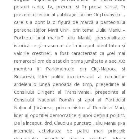
posturi radio, tv, precum și în presa scrisă, în
prezent director al publicației online ClujToday.ro -,
care s-a oprit la o figură de marcă a panteonului
personalităților Marii Uniri, prin tema: „Iuliu Maniu –
Portretul unui martir”. Iuliu Maniu, „personalitate
istorică ce și-a asumat de la început identitatea și
valorile creștine”, a fost caracterizat ca „cel mai
remarcabil om de stat din prima jumătate a sec. XX:
membru în Parlamentele din Cluj-Napoca și
București, lider politic incontestabil al românilor
ardeleni o lungă perioadă de timp, președinte al
Consiliului Dirigent al Transilvaniei, președinte al
Consiliului Național Român și apoi al Partidului
Național Țărănesc, prim-ministru al României Mari,
lider al opoziției democratice și apoi deținut politic”.
De la început, drd. Claudiu a punctat: „Iuliu Maniu și-a
întemeiat activitatea pe patru mari principii:
democrația autentică, morala creștină, ideea