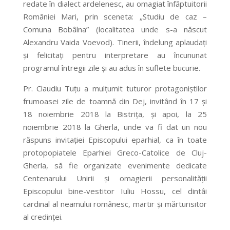
redate în dialect ardelenesc, au omagiat înfăptuitorii
României Mari, prin sceneta: „Studiu de caz –
Comuna Bobâlna” (localitatea unde s-a născut
Alexandru Vaida Voevod). Tinerii, îndelung aplaudați
și felicitați pentru interpretare au încununat
programul întregii zile și au adus în suflete bucurie.
Pr. Claudiu Tuțu a mulțumit tuturor protagoniștilor
frumoasei zile de toamnă din Dej, invitând în 17 și
18 noiembrie 2018 la Bistrița, și apoi, la 25
noiembrie 2018 la Gherla, unde va fi dat un nou
răspuns invitației Episcopului eparhial, ca în toate
protopopiatele Eparhiei Greco-Catolice de Cluj-
Gherla, să fie organizate evenimente dedicate
Centenarului Unirii și omagierii personalității
Episcopului bine-vestitor Iuliu Hossu, cel dintâi
cardinal al neamului românesc, martir și mărturisitor
al credinței.