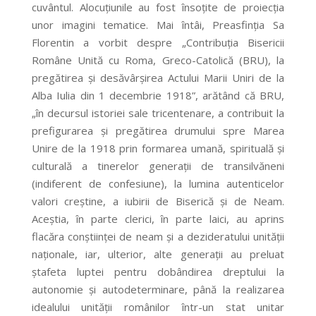
cuvântul. Alocuțiunile au fost însoțite de proiecția
unor imagini tematice. Mai întâi, Preasfinția Sa
Florentin a vorbit despre „Contribuția Bisericii
Române Unită cu Roma, Greco-Catolică (BRU), la
pregătirea și desăvârșirea Actului Marii Uniri de la
Alba Iulia din 1 decembrie 1918”, arătând că BRU,
„în decursul istoriei sale tricentenare, a contribuit la
prefigurarea și pregătirea drumului spre Marea
Unire de la 1918 prin formarea umană, spirituală și
culturală a tinerelor generații de transilvăneni
(indiferent de confesiune), la lumina autenticelor
valori creștine, a iubirii de Biserică și de Neam.
Aceștia, în parte clerici, în parte laici, au aprins
flacăra conștiinței de neam și a dezideratului unității
naționale, iar, ulterior, alte generații au preluat
ștafeta luptei pentru dobândirea dreptului la
autonomie și autodeterminare, până la realizarea
idealului unității românilor într-un stat unitar