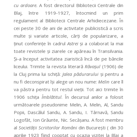
cu ardoare.
A fost directorul Bibliotecii Centrale din
Blaj, între 1919-1927, întocmind un prim
regulament al Bibliotecii Centrale Arhidiecezane. În
cei peste 30 de ani de activitate publicistică a scris
multe şi variate articole, cărţi de popularizare, a
ţinut conferinţe în cadrul
Astrei
şi a colaborat la mai
toate revistele şi ziarele ce apăreau în Transilvania.
Şi-a început activitatea ziaristică încă de pe băncile
liceului. Trimite la revista literară
Răvaşul
(1906) de
la Cluj prima lui schiţă:
Jalea pădurarului
şi pentru a
nu fi deconspirat îşi alege un nou nume:
Melin
care îl
va păstra pentru tot restul vieţii. Tot aici trimite în
1906 schiţa
Îmblătitul
. În decursul anilor a folosit
următoarele pseudonime Melin, A. Melin, Al, Sandu
Popii, Dascălul Sandu, A. Sandu, I. Târnavă, Sandu
Logofăt, Ion Grăunte, Nic. Secăşanu. A fost membru
al
Societăţii Scriitorilor Români
din Bucureşti ( din 30
aprilie 1923 fiind cooptat cu ocazia vizitei la Blaj a