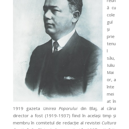
reun
ă cu
cole
gul
şi
prie
tenu
l
său,
Iuliu
Mai
or, a
înte
mei
at în
1919 gazeta
Unirea Poporului
din Blaj, al cărui
director a fost (1919-1937) fiind în acelaşi timp şi
membru în comitetul de redacţie al revistei
Cultura