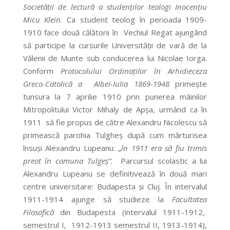
Societăţii de lectură a studenţilor teologi
Inocenţiu
Micu Klein
. Ca student teolog în perioada 1909-
1910 face două călătorii în Vechiul Regat ajungând
să participe la cursurile Universităţii de vară de la
Vălenii de Munte sub conducerea lui Nicolae Iorga.
Conform
Protocolului Ordinaţilor în Arhidieceza
Gr
eco-
Catolică a Albei-Iulia
1869-1948
primeşte
tunsura la 7 aprilie 1910 prin punerea mâinilor
Mitropolitului Victor Mihaly de Apşa, urmând ca în
1911 să fie propus de către Alexandru Nicolescu să
primească parohia Tulgheş după cum mărturisea
însuşi Alexandru Lupeanu: „
în 1911 era să fiu trimis
preot în comuna Tulgeş”.
Parcursul scolastic a lui
Alexandru Lupeanu se definitivează în două mari
centre universitare: Budapesta şi Cluj. În intervalul
1911-1914 ajunge să studieze la
Facultatea
Filosofică
din Budapesta (intervalul 1911-1912,
semestrul I, 1912-1913 semestrul II, 1913-1914),