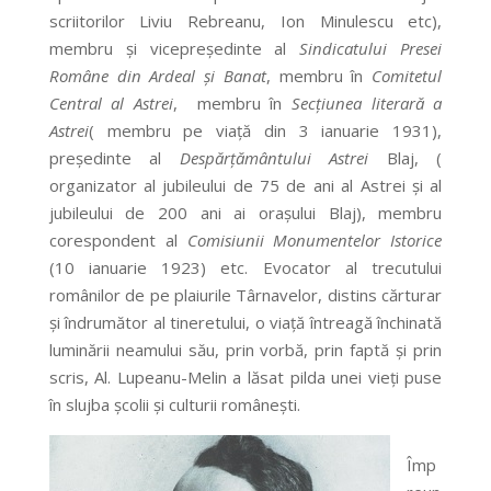
scriitorilor Liviu Rebreanu, Ion Minulescu etc),
membru şi vicepreşedinte al
Sindicatului Presei
Române din Ardeal şi Banat
, membru în
Comitetul
Central al Astrei
, membru în
Secţiunea literară a
Astrei
( membru pe viaţă din 3 ianuarie 1931),
preşedinte al
Despărţământului Astrei
Blaj, (
organizator al jubileului de 75 de ani al Astrei şi al
jubileului de 200 ani ai oraşului Blaj), membru
corespondent al
Comisiunii Monumentelor Istorice
(10 ianuarie 1923) etc. Evocator al trecutului
românilor de pe plaiurile Târnavelor, distins cărturar
şi îndrumător al tineretului, o viaţă întreagă închinată
luminării neamului său, prin vorbă, prin faptă şi prin
scris, Al. Lupeanu-Melin a lăsat pilda unei vieţi puse
în slujba şcolii şi culturii româneşti.
Împ