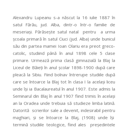
Alexandru Lupeanu s-a născut la 16 iulie 1887 în
satul Fărău, jud. Alba, dintr-o într-o familie de
meseriaşi. Părăseşte satul natal pentru a urma
şcoala primară în satul Ciuci (jud. Alba) unde bunicul
său din partea mamei Ioan Olariu era preot greco-
catolic, studiind până în anul 1898 cele 5 clase
primare. Urmează prima clasă gimnazială la Blaj la
Liceul de Băieţi în anul şcolar 1898-1900 după care
pleacă la Sibiu. Fiind bolnav întrerupe studiile după
care se întoarce la Blaj tot în clasa I la acelaşi liceu
unde îşi ia Bacalaureatul în anul 1907. Este admis la
Seminarul din Blaj în anul 1907 fiind trimis în acelaşi
an la Oradea unde trebuia să studieze limba latină.
Datorită scrierilor sale a devenit, indesirabil pentru
maghiari, şi se întoarce la Blaj, (1908) unde îşi
termină studiile teologice, fiind ales preşedintele