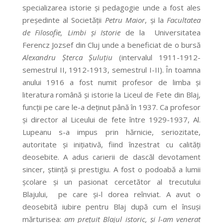
specializarea istorie şi pedagogie unde a fost ales
preşedinte al Societăţii
Petru Maior
, şi la
Facultatea
de Filosofie, Limbi şi Istorie
de la Universitatea
Ferencz Jozsef din Cluj unde a beneficiat de o bursă
Alexandru Şterca Şuluţiu
(intervalul 1911-1912-
semestrul II, 1912-1913, semestrul I-II). În toamna
anului 1916 a fost numit profesor de limba şi
literatura română şi istorie la Liceul de Fete din Blaj,
funcţii pe care le-a deţinut până în 1937. Ca profesor
şi director al Liceului de fete între 1929-1937, Al.
Lupeanu s-a impus prin hărnicie, seriozitate,
autoritate şi iniţiativă, fiind înzestrat cu calităţi
deosebite. A adus carierii de dascăl devotament
sincer, ştiinţă şi prestigiu. A fost o podoabă a lumii
şcolare şi un pasionat cercetător al trecutului
Blajului, pe care şi-l dorea reînviat. A avut o
deosebită iubire pentru Blaj după cum el însuşi
mărturisea:
am preţuit Blajul istoric, şi l-am venerat