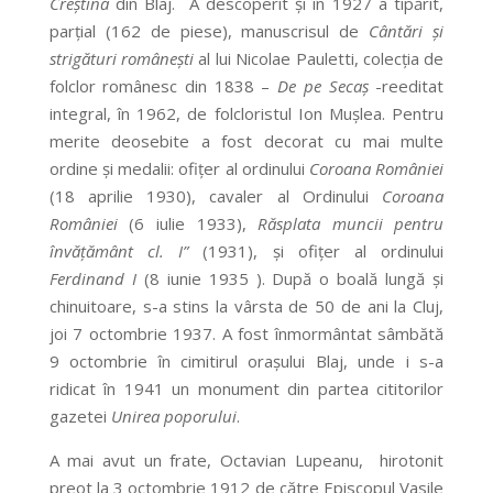
Creştină
din Blaj. A descoperit şi în 1927 a tipărit,
parţial (162 de piese), manuscrisul de
Cântări şi
strigături româneşti
al lui Nicolae Pauletti, colecţia de
folclor românesc din 1838 –
De pe Secaş
-reeditat
integral, în 1962, de folcloristul Ion Muşlea. Pentru
merite deosebite a fost decorat cu mai multe
ordine şi medalii: ofiţer al ordinului
Coroana României
(18 aprilie 1930), cavaler al Ordinului
Coroana
României
(6 iulie 1933),
Răsplata muncii pentru
învăţământ cl. I”
(1931), şi ofiţer al ordinului
Ferdinand I
(8 iunie 1935 ). După o boală lungă şi
chinuitoare, s-a stins la vârsta de 50 de ani la Cluj,
joi 7 octombrie 1937. A fost înmormântat sâmbătă
9 octombrie în cimitirul oraşului Blaj, unde i s-a
ridicat în 1941 un monument din partea cititorilor
gazetei
Unirea poporului
.
A mai avut un frate, Octavian Lupeanu, hirotonit
preot la 3 octombrie 1912 de către Episcopul Vasile