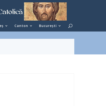
eş
Canton
București