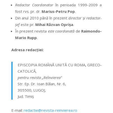
Redactor Coordonator
în perioada 1999-2009 a
fost rvs. pr. dr.
Marius-Petru Pop
.
Din anul 2010 până în prezent
director şi
redactor-
şef
este pr.
Mihai Răzvan Oprişa
.
În prezent revista
este coordonată
de
Raimondo-
Mario Rupp
.
Adresa redacţiei:
EPISCOPIA ROMÂNĂ UNITĂ CU ROMA, GRECO-
CATOLICĂ,
pentru revista „Reînvierea”
Str. Ep. Dr. Ioan Bălan, Nr. 6,
305500, LUGOJ,
Jud. Timiş
E-mail:
redactie@revista-reinvierea.ro