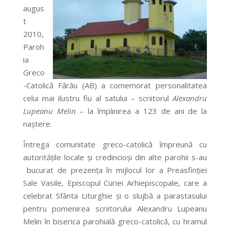
augus
t
2010,
Paroh
ia
Greco
-Catolică Fărău (AB) a comemorat personalitatea
celui mai ilustru fiu al satului – scriitorul
Alexandru
Lupeanu Melin
– la împlinirea a 123 de ani de la
naştere.
Întrega comunitate greco-catolică împreună cu
autorităţile locale şi credincioşi din alte parohii s-au
bucurat de prezenţa în mijlocul lor a Preasfinției
Sale Vasile, Episcopul Curiei Arhiepiscopale, care a
celebrat Sfânta Liturghie şi o slujbă a parastasului
pentru pomenirea scriitorului Alexandru Lupeanu
Melin în biserica parohială greco-catolică, cu hramul