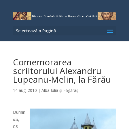
Selectează o Pagină
Comemorarea
scriitorului Alexandru
Lupeanu-Melin, la Fărău
14 aug. 2010
|
Alba Iulia şi Făgăraş
Dumin
ică,
08