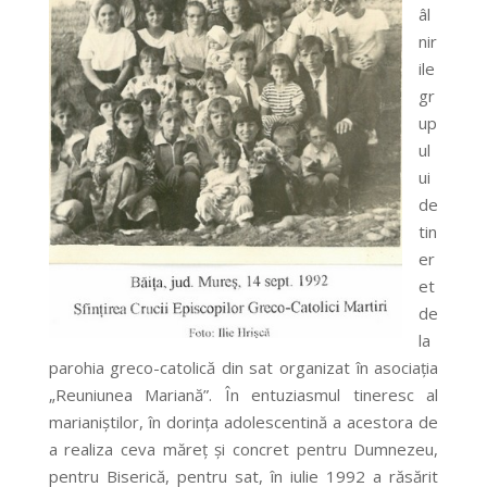
âl
nir
ile
gr
up
ul
ui
de
tin
er
et
de
la
parohia greco-catolică din sat organizat în asociaţia
„Reuniunea Mariană”. În entuziasmul tineresc al
marianiştilor, în dorinţa adolescentină a acestora de
a realiza ceva măreţ şi concret pentru Dumnezeu,
pentru Biserică, pentru sat, în iulie 1992 a răsărit