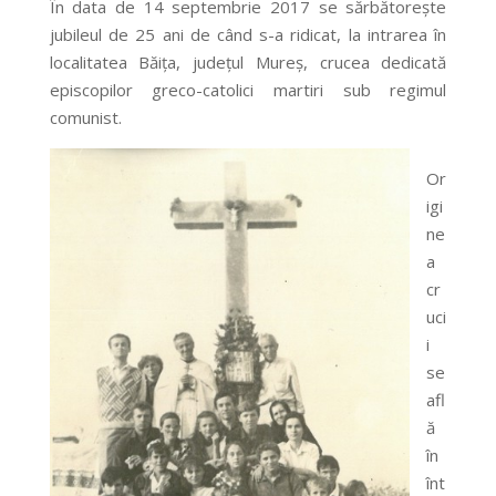
În data de 14 septembrie 2017 se sărbătoreşte
jubileul de 25 ani de când s-a ridicat, la intrarea în
localitatea Băiţa, judeţul Mureş, crucea dedicată
episcopilor greco-catolici martiri sub regimul
comunist.
Or
igi
ne
a
cr
uci
i
se
afl
ă
în
înt