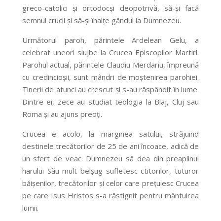
greco-catolici şi ortodocşi deopotrivă, să-şi facă
semnul crucii şi să-şi înalţe gândul la Dumnezeu.
Următorul paroh, părintele Ardelean Gelu, a
celebrat uneori slujbe la Crucea Episcopilor Martiri.
Parohul actual, părintele Claudiu Merdariu, împreună
cu credincioşii, sunt mândri de moştenirea parohiei.
Tinerii de atunci au crescut şi s-au răspândit în lume.
Dintre ei, zece au studiat teologia la Blaj, Cluj sau
Roma şi au ajuns preoţi.
Crucea e acolo, la marginea satului, străjuind
destinele trecătorilor de 25 de ani încoace, adică de
un sfert de veac. Dumnezeu să dea din preaplinul
harului Său mult belşug sufletesc ctitorilor, tuturor
băişenilor, trecătorilor şi celor care preţuiesc Crucea
pe care Isus Hristos s-a răstignit pentru mântuirea
lumii.