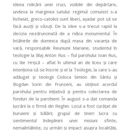
ideea ridicării unei cruci, vizibile din depărtare,
undeva la marginea satului: regimul comunist s-a
încheiat, greco-catolicii sunt liberi, aşadar pot să se
facă auziţi şi văzuţi. De la idee s-a trecut rapid la
decizia nezdruncinată de a ridica monumentul. În
întâlnirile de duminica după masa din vacanţa de
vară, responsabilii Reuniunii Mariane, studentul în
teologie la Blaj Anton Rus – fiul parohului Ioan Rus,
cu Ilie Hrişcă – aflat în ultimul an de liceu şi care
intenţiona să se înscrie şi el la Teologie, la care s-au
adăugat şi teologii Cioloca Simion din Sântu şi
Bogdan Sorin din Frunzeni, au obţinut acordul
parohului pentru iniţiativă şi pentru colectarea de
fonduri de la parohieni. În august s-a dat comanda
lucrării la o firmă din Reghin. Locul a fost curăţat de
buruieni și bălării; grupul de tineri lucra cu
sentimentul îndeplinirii unei misiuni sfinte,
nemaiîntâlnite, cu urmări şi impact asupra localităţii,