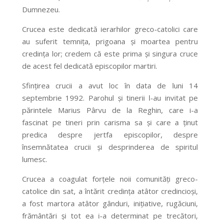
Dumnezeu.
Crucea este dedicată ierarhilor greco-catolici care
au suferit temniţa, prigoana şi moartea pentru
credinţa lor; credem că este prima şi singura cruce
de acest fel dedicată episcopilor martiri.
Sfinţirea crucii a avut loc în data de luni 14
septembrie 1992. Parohul şi tinerii l-au invitat pe
părintele Marius Pârvu de la Reghin, care i-a
fascinat pe tineri prin carisma sa şi care a ţinut
predica despre jertfa episcopilor, despre
însemnătatea crucii şi desprinderea de spiritul
lumesc.
Crucea a coagulat forţele noii comunităţi greco-
catolice din sat, a întărit credinţa atâtor credincioşi,
a fost martora atâtor gânduri, iniţiative, rugăciuni,
frământări şi tot ea i-a determinat pe trecători,