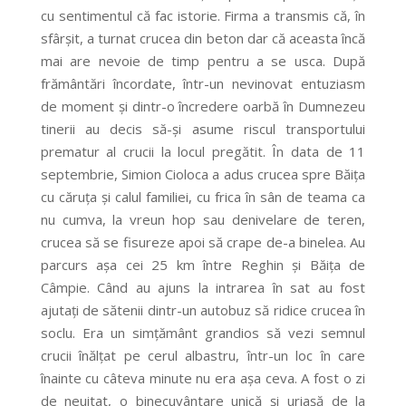
cu sentimentul că fac istorie. Firma a transmis că, în
sfârșit, a turnat crucea din beton dar că aceasta încă
mai are nevoie de timp pentru a se usca. După
frământări încordate, într-un nevinovat entuziasm
de moment şi dintr-o încredere oarbă în Dumnezeu
tinerii au decis să-şi asume riscul transportului
prematur al crucii la locul pregătit. În data de 11
septembrie, Simion Cioloca a adus crucea spre Băiţa
cu căruţa şi calul familiei, cu frica în sân de teama ca
nu cumva, la vreun hop sau denivelare de teren,
crucea să se fisureze apoi să crape de-a binelea. Au
parcurs aşa cei 25 km între Reghin şi Băiţa de
Câmpie. Când au ajuns la intrarea în sat au fost
ajutaţi de sătenii dintr-un autobuz să ridice crucea în
soclu. Era un simţământ grandios să vezi semnul
crucii înălţat pe cerul albastru, într-un loc în care
înainte cu câteva minute nu era așa ceva. A fost o zi
de neuitat, o binecuvântare unică şi uriaşă de la