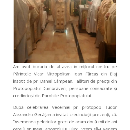
Am avut bucuria de al avea în mijlocul nostru pe
Părintele Vicar Mitropolitan Ioan Fărcaș din Blaj
însoțit de pr. Daniel Câmpean, alături de preoții din
Protopopiatul Dumbrăveni, persoane consacrate și
credincioși din Parohiile Protopopiatului.
După celebrarea Vecerniei pr. protopop Tudor
Alexandru Gecășan a invitat credincioșii prezenți, că:
”Asemenea pelerinilor greci de acum două mii de ani
care îi spuneau apostolului Fillip: „Vrem să-I vedem