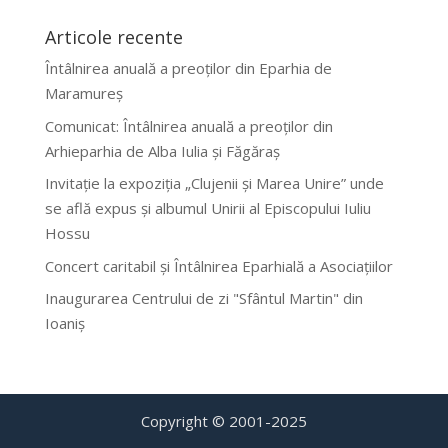
Articole recente
Întâlnirea anuală a preoților din Eparhia de
Maramureș
Comunicat: Întâlnirea anuală a preoților din
Arhieparhia de Alba Iulia și Făgăraș
Invitație la expoziția „Clujenii și Marea Unire” unde
se află expus și albumul Unirii al Episcopului Iuliu
Hossu
Concert caritabil și Întâlnirea Eparhială a Asociațiilor
Inaugurarea Centrului de zi "Sfântul Martin" din
Ioaniș
Copyright © 2001-2025