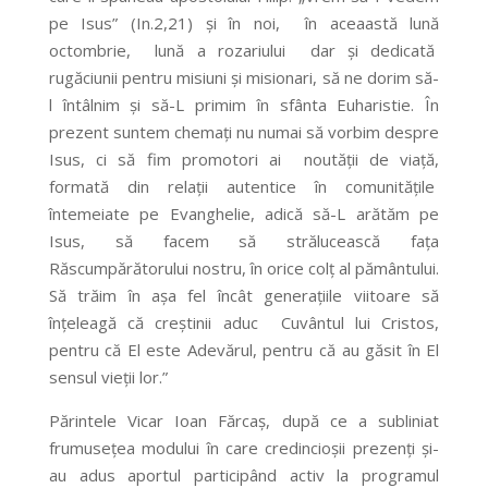
pe Isus” (In.2,21) și în noi, în aceaastă lună
octombrie, lună a rozariului dar și dedicată
rugăciunii pentru misiuni și misionari, să ne dorim să-
l întâlnim și să-L primim în sfânta Euharistie. În
prezent suntem chemați nu numai să vorbim despre
Isus, ci să fim promotori ai noutății de viață,
formată din relații autentice în comunitățile
întemeiate pe Evanghelie, adică să-L arătăm pe
Isus, să facem să strălucească fața
Răscumpărătorului nostru, în orice colț al pământului.
Să trăim în așa fel încât generațiile viitoare să
înțeleagă că creștinii aduc Cuvântul lui Cristos,
pentru că El este Adevărul, pentru că au găsit în El
sensul vieții lor.”
Părintele Vicar Ioan Fărcaș, după ce a subliniat
frumusețea modului în care credincioșii prezenți și-
au adus aportul participând activ la programul