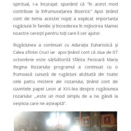
spiritual, i-a încurajat spunând că ”în acest mod
contribuie la înfrumusețarea Bisericii.” Apoi ținând
cont de tema acestei nopți a explicat importanța
rugăciunii în familie și încrederea în mijlocirea Mamei
noastre cerești pentru toți care îi cer ajutor.
Rugăciunea a continuat cu Adurația Euharistică și
Calea sfintei Cruci iar apoi ținând cont că ziua de 07
octombrie este sărbătorită Sfânta Fecioară Maria
Regina Rozariului programul a continuat cu o
frumoasă cunună de rugăciuni alcătuită din toate
cele patru mistere ale rozariului, ținând cont de
cuvintele papei Leon al XIII-lea despre rugăciunea
rozariului: ,,este un mod simplu de a ne gândi la
veșnicia care ne așteaptă”.