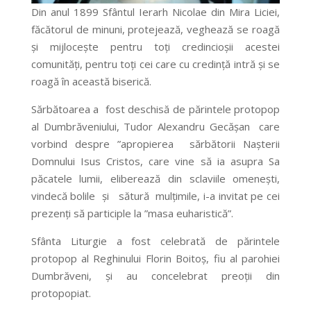
Din anul 1899 Sfântul Ierarh Nicolae din Mira Liciei,
făcătorul de minuni, protejează, veghează se roagă
și mijlocește pentru toți credincioșii acestei
comunități, pentru toți cei care cu credință intră și se
roagă în această biserică.
Sărbătoarea a fost deschisă de părintele protopop
al Dumbrăveniului, Tudor Alexandru Gecășan care
vorbind despre ”apropierea sărbătorii Nașterii
Domnului Isus Cristos, care vine să ia asupra Sa
păcatele lumii, eliberează din sclaviile omenești,
vindecă bolile și sătură mulțimile, i-a invitat pe cei
prezenți să participle la ”masa euharistică”.
Sfânta Liturgie a fost celebrată de părintele
protopop al Reghinului Florin Boitoș, fiu al parohiei
Dumbrăveni, și au concelebrat preoții din
protopopiat.