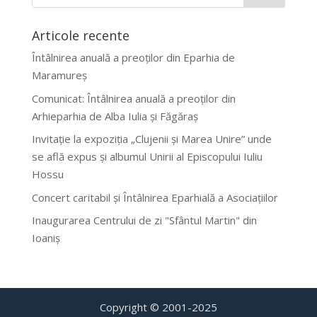
Articole recente
Întâlnirea anuală a preoților din Eparhia de
Maramureș
Comunicat: Întâlnirea anuală a preoților din
Arhieparhia de Alba Iulia și Făgăraș
Invitație la expoziția „Clujenii și Marea Unire” unde
se află expus și albumul Unirii al Episcopului Iuliu
Hossu
Concert caritabil și Întâlnirea Eparhială a Asociațiilor
Inaugurarea Centrului de zi "Sfântul Martin" din
Ioaniș
Copyright © 2001-2025