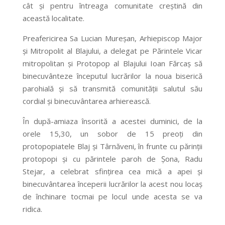
cât şi pentru întreaga comunitate creştină din
această localitate.
Preafericirea Sa Lucian Mureşan, Arhiepiscop Major
şi Mitropolit al Blajului, a delegat pe Părintele Vicar
mitropolitan şi Protopop al Blajului Ioan Fărcaş să
binecuvânteze începutul lucrărilor la noua biserică
parohială şi să transmită comunităţii salutul său
cordial şi binecuvântarea arhierească.
În după-amiaza însorită a acestei duminici, de la
orele 15,30, un sobor de 15 preoţi din
protopopiatele Blaj şi Târnăveni, în frunte cu părinţii
protopopi şi cu părintele paroh de Şona, Radu
Stejar, a celebrat sfinţirea cea mică a apei şi
binecuvântarea începerii lucrărilor la acest nou locaş
de închinare tocmai pe locul unde acesta se va
ridica.