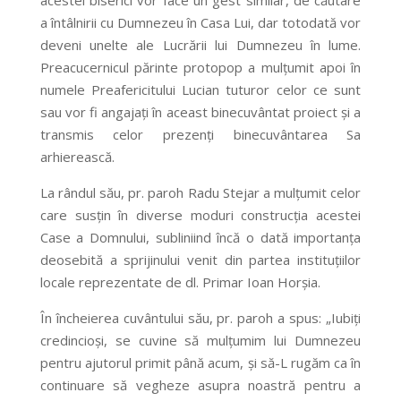
acestei biserici vor face un gest similar, de căutare
a întâlnirii cu Dumnezeu în Casa Lui, dar totodată vor
deveni unelte ale Lucrării lui Dumnezeu în lume.
Preacucernicul părinte protopop a mulţumit apoi în
numele Preafericitului Lucian tuturor celor ce sunt
sau vor fi angajaţi în aceast binecuvântat proiect şi a
transmis celor prezenţi binecuvântarea Sa
arhierească.
La rândul său, pr. paroh Radu Stejar a mulţumit celor
care susţin în diverse moduri construcţia acestei
Case a Domnului, subliniind încă o dată importanţa
deosebită a sprijinului venit din partea instituţiilor
locale reprezentate de dl. Primar Ioan Horşia.
În încheierea cuvântului său, pr. paroh a spus: „Iubiţi
credincioşi, se cuvine să mulţumim lui Dumnezeu
pentru ajutorul primit până acum, şi să-L rugăm ca în
continuare să vegheze asupra noastră pentru a