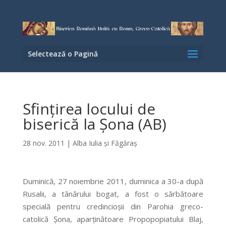
Selectează o Pagină
Sfinţirea locului de
biserică la Şona (AB)
28 nov. 2011
|
Alba Iulia şi Făgăraş
Duminică, 27 noiembrie 2011, duminica a 30-a după
Rusalii, a tânărului bogat, a fost o sărbătoare
specială pentru credincioşii din Parohia greco-
catolică Şona, aparţinătoare Propopopiatului Blaj,