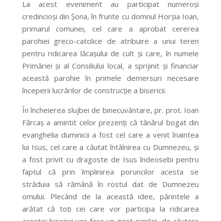
La acest eveniment au participat numeroşi
credincioşi din Şona, în frunte cu domnul Horşia Ioan,
primarul comunei, cel care a aprobat cererea
parohiei greco-catolice de atribuire a unui teren
pentru ridicarea lăcaşului de cult şi care, în numele
Primăriei şi al Consiliului local, a sprijinit şi financiar
această parohie în primele demersuri necesare
începerii lucrărilor de construcţie a bisericii.
În încheierea slujbei de binecuvântare, pr. prot. Ioan
Fărcaş a amintit celor prezenţi că tânărul bogat din
evanghelia duminicii a fost cel care a venit înaintea
lui Isus, cel care a căutat întâlnirea cu Dumnezeu, şi
a fost privit cu dragoste de Isus îndeosebi pentru
faptul că prin împlinirea poruncilor acesta se
străduia să rămână în rostul dat de Dumnezeu
omului. Plecând de la această idee, părintele a
arătat că toţi cei care vor participa la ridicarea