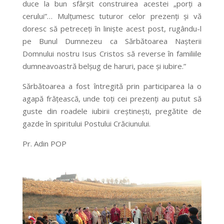
duce la bun sfârşit construirea acestei „porţi a
cerului”… Mulţumesc tuturor celor prezenţi şi vă
doresc să petreceţi în linişte acest post, rugându-l
pe Bunul Dumnezeu ca Sărbătoarea Naşterii
Domnului nostru Isus Cristos să reverse în familiile
dumneavoastră belşug de haruri, pace şi iubire.”
Sărbătoarea a fost întregită prin participarea la o
agapă frăţească, unde toţi cei prezenţi au putut să
guste din roadele iubirii creştineşti, pregătite de
gazde în spiritului Postului Crăciunului.
Pr. Adin POP