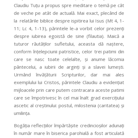
Claudiu Tuțu a propus spre meditare o temă pe cât
de veche pe atât de actuală. Mai exact, plecând de
la relatările biblice despre ispitirea lui Isus (Mt 4, 1-
11; Lc 4, 1-13), părintele le-a vorbit celor prezenți
despre iubirea egoistă de sine (filautia). Maică a
tuturor răutăților sufletului, aceasta dă naștere,
conform înțelepciunii patristice, celor trei patimi din
care se nasc toate celelalte, și anume lăcomia
pântecelui, a iubirii de arginți și a slavei lumești.
Urmând învățăturii Scripturilor, dar mai ales
exemplului lui Cristos, părintele Claudiu a evidențiat
mijloacele prin care putem contracara aceste patimi
care se împotrivesc în cel mai înalt grad exercițiului
ascetic al creștinului: postul, milostenia (caritatea) și
umilința.
Bogăția reflecțiilor împărtășite credincioșilor adunați
în număr mare în biserica parohială a fost articulată