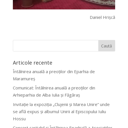
Daniel Hrișcă
Articole recente
Întâlnirea anuală a preoților din Eparhia de
Maramureș
Comunicat: Întâlnirea anuală a preoților din
Arhieparhia de Alba Iulia și Făgăraș
Invitație la expoziția „Clujenii și Marea Unire” unde
se află expus și albumul Unirii al Episcopului Iuliu
Hossu
Concert caritabil și Întâlnirea Eparhială a Asociațiilor