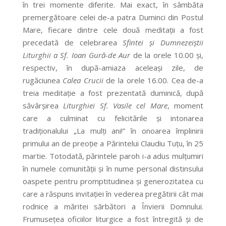
în trei momente diferite. Mai exact, în sâmbăta
premergătoare celei de-a patra Duminci din Postul
Mare, fiecare dintre cele două meditații a fost
precedată de celebrarea
Sfintei și Dumnezeiștii
Liturghii a Sf. Ioan Gură-de Aur
de la orele 10.00 și,
respectiv, în după-amiaza aceleași zile, de
rugăciunea
Calea Crucii
de la orele 16.00. Cea de-a
treia meditație a fost prezentată duminică, după
săvârșirea
Liturghiei Sf. Vasile cel Mare
, moment
care a culminat cu felicitările și intonarea
tradiționalului „La mulți ani!” în onoarea împlinirii
primului an de preoție a Părintelui Claudiu Tuțu, în 25
martie. Totodată, părintele paroh i-a adus mulțumiri
în numele comunității și în nume personal distinsului
oaspete pentru promptitudinea și generozitatea cu
care a răspuns invitației în vederea pregătirii cât mai
rodnice a măritei sărbători a Învierii Domnului.
Frumusețea oficiilor liturgice a fost întregită și de