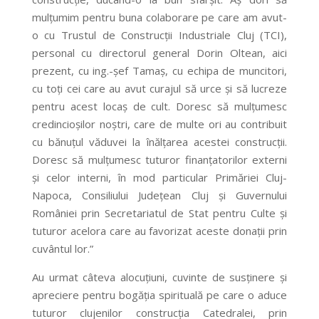
mulțumim pentru buna colaborare pe care am avut-
o cu Trustul de Construcții Industriale Cluj (TCI),
personal cu directorul general Dorin Oltean, aici
prezent, cu ing.-șef Tamaș, cu echipa de muncitori,
cu toți cei care au avut curajul să urce și să lucreze
pentru acest locaș de cult. Doresc să mulțumesc
credincioșilor noștri, care de multe ori au contribuit
cu bănuțul văduvei la înălțarea acestei construcții.
Doresc să mulțumesc tuturor finanțatorilor externi
și celor interni, în mod particular Primăriei Cluj-
Napoca, Consiliului Județean Cluj și Guvernului
României prin Secretariatul de Stat pentru Culte și
tuturor acelora care au favorizat aceste donații prin
cuvântul lor.”
Au urmat câteva alocuțiuni, cuvinte de susținere și
apreciere pentru bogăția spirituală pe care o aduce
tuturor clujenilor construcția Catedralei, prin