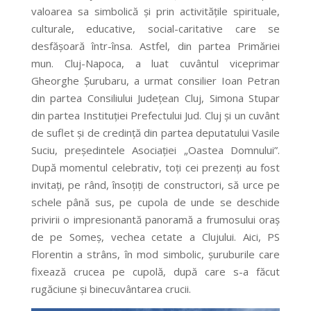
valoarea sa simbolică și prin activitățile spirituale,
culturale, educative, social-caritative care se
desfășoară într-însa. Astfel, din partea Primăriei
mun. Cluj-Napoca, a luat cuvântul viceprimar
Gheorghe Șurubaru, a urmat consilier Ioan Petran
din partea Consiliului Județean Cluj, Simona Stupar
din partea Instituției Prefectului Jud. Cluj și un cuvânt
de suflet și de credință din partea deputatului Vasile
Suciu, președintele Asociației „Oastea Domnului”.
După momentul celebrativ, toți cei prezenți au fost
invitați, pe rând, însoțiți de constructori, să urce pe
schele până sus, pe cupola de unde se deschide
privirii o impresionantă panoramă a frumosului oraș
de pe Someș, vechea cetate a Clujului. Aici, PS
Florentin a strâns, în mod simbolic, șuruburile care
fixează crucea pe cupolă, după care s-a făcut
rugăciune și binecuvântarea crucii.