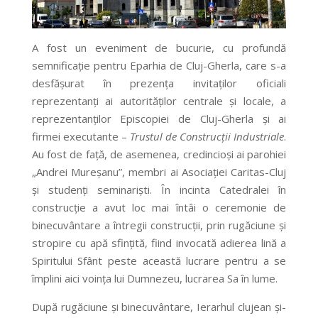
A fost un eveniment de bucurie, cu profundă
semnificație pentru Eparhia de Cluj-Gherla, care s-a
desfășurat în prezența invitaților oficiali
reprezentanți ai autorităților centrale și locale, a
reprezentanților Episcopiei de Cluj-Gherla și ai
firmei executante –
Trustul de Construcții Industriale
.
Au fost de față, de asemenea, credincioși ai parohiei
„Andrei Mureșanu”, membri ai Asociației Caritas-Cluj
și studenți seminariști. În incinta Catedralei în
construcție a avut loc mai întâi o ceremonie de
binecuvântare a întregii construcții, prin rugăciune și
stropire cu apă sfințită, fiind invocată adierea lină a
Spiritului Sfânt peste această lucrare pentru a se
împlini aici voința lui Dumnezeu, lucrarea Sa în lume.
După rugăciune și binecuvântare, Ierarhul clujean și-