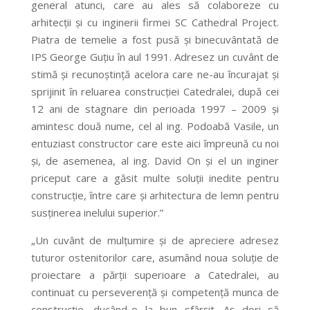
general atunci, care au ales să colaboreze cu
arhitecții și cu inginerii firmei SC Cathedral Project.
Piatra de temelie a fost pusă și binecuvântată de
IPS George Guțiu în aul 1991. Adresez un cuvânt de
stimă și recunoștință acelora care ne-au încurajat și
sprijinit în reluarea construcției Catedralei, după cei
12 ani de stagnare din perioada 1997 – 2009 și
amintesc două nume, cel al ing. Podoabă Vasile, un
entuziast constructor care este aici împreună cu noi
și, de asemenea, al ing. David On și el un inginer
priceput care a găsit multe soluții inedite pentru
construcție, între care și arhitectura de lemn pentru
susținerea inelului superior.”
„Un cuvânt de mulțumire și de apreciere adresez
tuturor ostenitorilor care, asumând noua soluție de
proiectare a părții superioare a Catedralei, au
continuat cu perseverență și competență munca de
construcție, ducând-o la bun sfârșit. Aș dori să