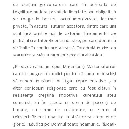
de creștini greco-catolici care în perioada de
ilegalitate au fost privați de libertate sau obligați să
se roage în beciuri, locuri improvizate, locuințe
private, în ascuns. Tuturor acestora, dintre care unii
sunt încă printre noi, le datorăm fundamentul de
piatră al credinței Bisericii noastre, pe care dorim să
se înalțe în continuare această Catedrală în cinstea
Martirilor și Mărturisitorilor Secolului al XX-lea.”
„Precizez că nu am spus Martirilor și Mărturisitorilor
catolici sau greco-catolici, pentru că suntem deschiși
să punem în rândul lor figuri reprezentative și a
altor confesiuni religioase care au fost alături în
rezistența creștină împotriva curentului ateu
comunist. Să fie acesta un semn de pace și de
bucurie, un semn de colaborare, un semn al
reînvierii Bisericii noastre la strălucirea anilor ei de
glorie. «Lăudați pe Domnul toate neamurile, lăudați-