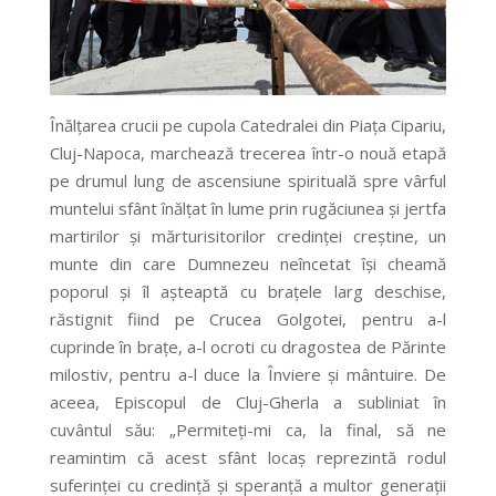
Înălțarea crucii pe cupola Catedralei din Piața Cipariu,
Cluj-Napoca, marchează trecerea într-o nouă etapă
pe drumul lung de ascensiune spirituală spre vârful
muntelui sfânt înălțat în lume prin rugăciunea și jertfa
martirilor și mărturisitorilor credinței creștine, un
munte din care Dumnezeu neîncetat își cheamă
poporul și îl așteaptă cu brațele larg deschise,
răstignit fiind pe Crucea Golgotei, pentru a-l
cuprinde în brațe, a-l ocroti cu dragostea de Părinte
milostiv, pentru a-l duce la Înviere și mântuire. De
aceea, Episcopul de Cluj-Gherla a subliniat în
cuvântul său: „Permiteți-mi ca, la final, să ne
reamintim că acest sfânt locaș reprezintă rodul
suferinței cu credință și speranță a multor generații