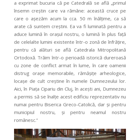
a exprimat bucuria că pe Catedrală se află „primul
însemn creștin care va rămâne: această cruce pe
care o așezăm acum la cca. 50 m înălțime, ca să
arate că suntem creștini. Ea va fi luminată pentru a
aduce lumină în orașul nostru, o lumină în plus față
de celelalte lumini existente într-o zonă de înfrățire,
pentru că alături se află Catedrala Mitropolitană
Ortodoxă. Trăim într-o perioadă istorică dureroasă
cu zone de conflict armat în lume, în care oamenii
distrug orașe memorabile, rămășițe arheologice,
locașe de cult creștine în numele Dumnezeului lor.
Aici, în Piața Cipariu din Cluj, în acești ani, Dumnezeu
a permis să se înalțe acest edificiu reprezentativ nu
numai pentru Biserica Greco-Catolică, dar și pentru
municipiul nostru, și pentru neamul nostru
românesc.”