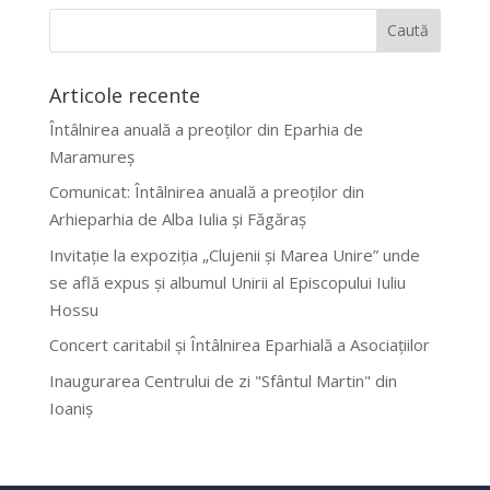
Articole recente
Întâlnirea anuală a preoților din Eparhia de
Maramureș
Comunicat: Întâlnirea anuală a preoților din
Arhieparhia de Alba Iulia și Făgăraș
Invitație la expoziția „Clujenii și Marea Unire” unde
se află expus și albumul Unirii al Episcopului Iuliu
Hossu
Concert caritabil și Întâlnirea Eparhială a Asociațiilor
Inaugurarea Centrului de zi "Sfântul Martin" din
Ioaniș