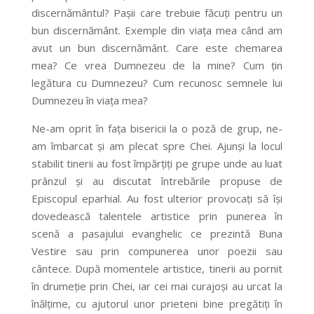
discernământul? Pașii care trebuie făcuți pentru un
bun discernământ. Exemple din viața mea când am
avut un bun discernământ. Care este chemarea
mea? Ce vrea Dumnezeu de la mine? Cum țin
legătura cu Dumnezeu? Cum recunosc semnele lui
Dumnezeu în viața mea?
Ne-am oprit în fața bisericii la o poză de grup, ne-
am îmbarcat și am plecat spre Chei. Ajunși la locul
stabilit tinerii au fost împărțiți pe grupe unde au luat
prânzul și au discutat întrebările propuse de
Episcopul eparhial. Au fost ulterior provocați să își
dovedească talentele artistice prin punerea în
scenă a pasajului evanghelic ce prezintă Buna
Vestire sau prin compunerea unor poezii sau
cântece. După momentele artistice, tinerii au pornit
în drumeție prin Chei, iar cei mai curajoși au urcat la
înălțime, cu ajutorul unor prieteni bine pregătiți în