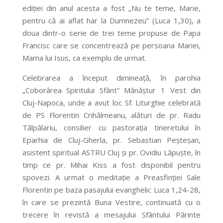
ediției din anul acesta a fost „Nu te teme, Marie,
pentru că ai aflat har la Dumnezeu” (Luca 1,30), a
doua dintr-o serie de trei teme propuse de Papa
Francisc care se concentrează pe persoana Mariei,
Mama lui Isus, ca exemplu de urmat.
Celebrarea a început dimineață, în parohia
„Coborârea Spiritului Sfânt” Mănăștur 1 Vest din
Cluj-Napoca, unde a avut loc Sf. Liturghie celebrată
de PS Florentin Crihălmeanu, alături de pr. Radu
Tălpălariu, consilier cu pastorația tineretului în
Eparhia de Cluj-Gherla, pr. Sebastian Peșteșan,
asistent spiritual ASTRU Cluj și pr. Ovidiu Lăpuște, în
timp ce pr. Mihai Kiss a fost disponibil pentru
spovezi. A urmat o meditație a Preasfinției Sale
Florentin pe baza pasajului evanghelic Luca 1,24-28,
în care se prezintă Buna Vestire, continuată cu o
trecere în revistă a mesajului Sfântului Părinte