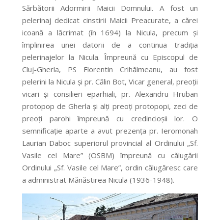
Sărbătorii Adormirii Maicii Domnului. A fost un
pelerinaj dedicat cinstirii Maicii Preacurate, a cărei
icoană a lăcrimat (în 1694) la Nicula, precum și
împlinirea unei datorii de a continua tradiția
pelerinajelor la Nicula. Împreună cu Episcopul de
Cluj-Gherla, PS Florentin Crihălmeanu, au fost
pelerini la Nicula și pr. Călin Bot, Vicar general, preoții
vicari și consilieri eparhiali, pr. Alexandru Hruban
protopop de Gherla și alți preoți protopopi, zeci de
preoți parohi împreună cu credincioșii lor. O
semnificație aparte a avut prezența pr. Ieromonah
Laurian Daboc superiorul provincial al Ordinului „Sf.
Vasile cel Mare” (OSBM) împreună cu călugării
Ordinului „Sf. Vasile cel Mare”, ordin călugăresc care
a administrat Mănăstirea Nicula (1936-1948).