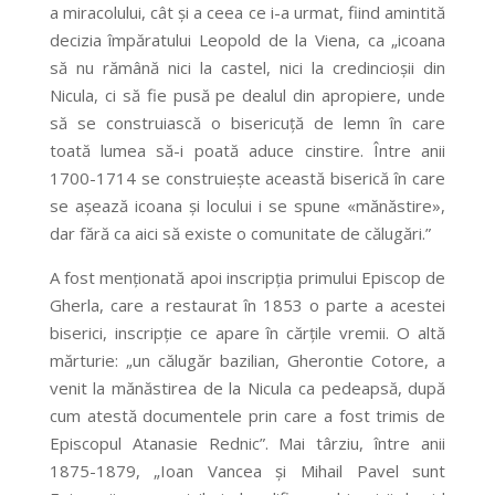
a miracolului, cât și a ceea ce i-a urmat, fiind amintită
decizia împăratului Leopold de la Viena, ca „icoana
să nu rămână nici la castel, nici la credincioșii din
Nicula, ci să fie pusă pe dealul din apropiere, unde
să se construiască o bisericuță de lemn în care
toată lumea să-i poată aduce cinstire. Între anii
1700-1714 se construiește această biserică în care
se așează icoana și locului i se spune «mănăstire»,
dar fără ca aici să existe o comunitate de călugări.”
A fost menționată apoi inscripția primului Episcop de
Gherla, care a restaurat în 1853 o parte a acestei
biserici, inscripție ce apare în cărțile vremii. O altă
mărturie: „un călugăr bazilian, Gherontie Cotore, a
venit la mănăstirea de la Nicula ca pedeapsă, după
cum atestă documentele prin care a fost trimis de
Episcopul Atanasie Rednic”. Mai târziu, între anii
1875-1879, „Ioan Vancea și Mihail Pavel sunt