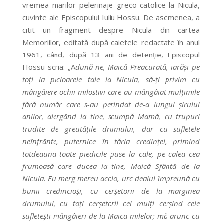
vremea marilor pelerinaje greco-catolice la Nicula,
cuvinte ale Episcopului Iuliu Hossu. De asemenea, a
citit un fragment despre Nicula din cartea
Memoriilor, editată după caietele redactate în anul
1961, când, după 13 ani de detenție, Episcopul
Hossu scria: „A
dună-ne, Maică Preacurată, iarăși pe
toți la picioarele tale la Nicula, să-ți privim cu
mângâiere ochii milostivi care au mângâiat mulțimile
fără număr care s-au perindat de-a lungul șirului
anilor, alergând la tine, scumpă Mamă, cu trupuri
trudite de greutățile drumului, dar cu sufletele
neînfrânte, puternice în tăria credinței, primind
totdeauna toate piedicile puse la cale, pe calea cea
frumoasă care ducea la tine, Maică Sfântă de la
Nicula. Eu merg mereu acolo, urc dealul împreună cu
bunii credincioși, cu cerșetorii de la marginea
drumului, cu toți cerșetorii cei mulți cerșind cele
sufletești mângâieri de la Maica milelor; mă arunc cu