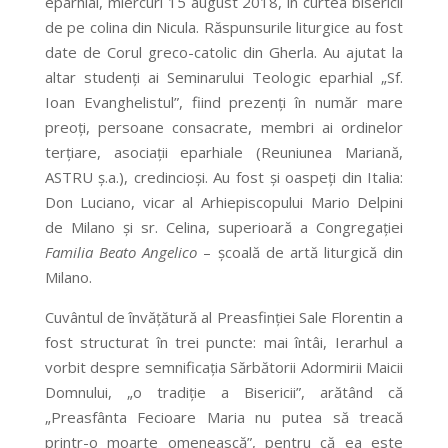
eparhial, miercuri 15 august 2018, în curtea bisericii
de pe colina din Nicula. Răspunsurile liturgice au fost
date de Corul greco-catolic din Gherla. Au ajutat la
altar studenți ai Seminarului Teologic eparhial „Sf.
Ioan Evanghelistul”, fiind prezenți în număr mare
preoți, persoane consacrate, membri ai ordinelor
terțiare, asociații eparhiale (Reuniunea Mariană,
ASTRU ș.a.), credincioși. Au fost și oaspeți din Italia:
Don Luciano, vicar al Arhiepiscopului Mario Delpini
de Milano și sr. Celina, superioară a Congregației
Familia Beato Angelico
– școală de artă liturgică din
Milano.
Cuvântul de învățătură al Preasfinției Sale Florentin a
fost structurat în trei puncte: mai întâi, Ierarhul a
vorbit despre semnificația Sărbătorii Adormirii Maicii
Domnului, „o tradiție a Bisericii”, arătând că
„Preasfânta Fecioare Maria nu putea să treacă
printr-o moarte omenească”, pentru că ea este