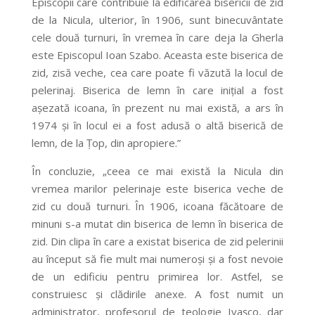
Episcopii care contribuie la edificarea bisericii de zid
de la Nicula, ulterior, în 1906, sunt binecuvântate
cele două turnuri, în vremea în care deja la Gherla
este Episcopul Ioan Szabo. Aceasta este biserica de
zid, zisă veche, cea care poate fi văzută la locul de
pelerinaj. Biserica de lemn în care inițial a fost
așezată icoana, în prezent nu mai există, a ars în
1974 și în locul ei a fost adusă o altă biserică de
lemn, de la Țop, din apropiere.”
În concluzie, „ceea ce mai există la Nicula din
vremea marilor pelerinaje este biserica veche de
zid cu două turnuri. În 1906, icoana făcătoare de
minuni s-a mutat din biserica de lemn în biserica de
zid. Din clipa în care a existat biserica de zid pelerinii
au început să fie mult mai numeroși și a fost nevoie
de un edificiu pentru primirea lor. Astfel, se
construiesc și clădirile anexe. A fost numit un
administrator, profesorul de teologie Ivașco, dar