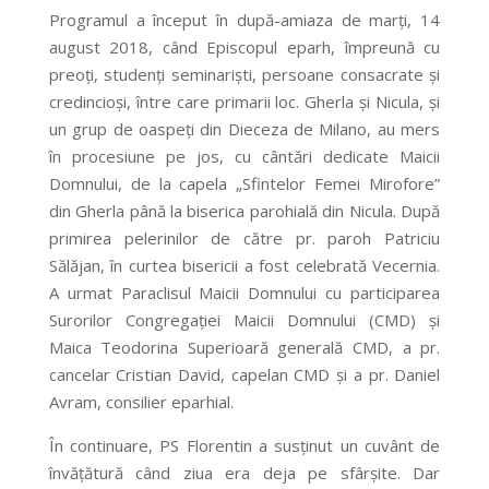
Programul a început în după-amiaza de marți, 14
august 2018, când Episcopul eparh, împreună cu
preoți, studenți seminariști, persoane consacrate și
credincioși, între care primarii loc. Gherla și Nicula, și
un grup de oaspeți din Dieceza de Milano, au mers
în procesiune pe jos, cu cântări dedicate Maicii
Domnului, de la capela „Sfintelor Femei Mirofore”
din Gherla până la biserica parohială din Nicula. După
primirea pelerinilor de către pr. paroh Patriciu
Sălăjan, în curtea bisericii a fost celebrată Vecernia.
A urmat Paraclisul Maicii Domnului cu participarea
Surorilor Congregației Maicii Domnului (CMD) și
Maica Teodorina Superioară generală CMD, a pr.
cancelar Cristian David, capelan CMD și a pr. Daniel
Avram, consilier eparhial.
În continuare, PS Florentin a susținut un cuvânt de
învățătură când ziua era deja pe sfârșite. Dar