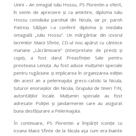
Unirii – An omagial Iuliu Hossu, PS Florentin a oferit,
în semn de apreciere și ca amintire, diploma Iuliu
Hossu consiliului parohial din Nicula, iar pr. paroh
Patriciu Sălăjan i-a conferit diploma și medalia
omagială „Iuliu Hossu”. Un mărgăritar din izvorul
lacrimilor Maicii Sfinte, CD-ul nou apărut cu cântece
mariane „Lăcrămioare” (interpretate de preoți și
copii), a fost darul Preasfinției Sale pentru
preoteasa Lenuța. Au fost aduse mulțumiri speciale
pentru rugăciune și implicarea în organizarea ediției
din acest an a pelerinajului greco-catolic la Nicula,
tuturor enoriașilor din Nicula, Grupului de tineri TIN,
autorităților locale. Mulțumiri speciale au fost
adresate Poliției și Jandarmeriei care au asigurat
buna desfășurare a Pelerinajului.
În continuare, PS Florentin a împărțit iconițe cu
icoana Maicii Sfinte de la Nicula așa cum era înainte