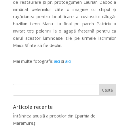
de restaurare și pr. protoegumen Laurian Daboc a
înmânat pelerinilor câte o imagine cu chipul și
rugăciunea pentru beatificare a cuviosului călugăr
bazilian Leon Manu. La final pr. paroh Patriciu a
invitat toți pelerinii la o agapă fraternă pentru ca
darul acestor luminoase zile pe urmele lacrimilor
Maicii Sfinte să fie deplin.
Mai multe fotografii:
aici
și
aici
Articole recente
Întâlnirea anuală a preoților din Eparhia de
Maramureș