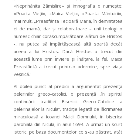
«Neprihănita Zămislire» și imnografia o numește:
«Poarta Vieții», «Maica Vieții», «Poarta Mântuirii»;
mai mult, „Preasfânta Fecioară Maria, în demnitatea
ei de mamă, dar și colaboratoare – unii teologi o
numesc chiar corăscumpărătoare alături de Hristos
-, nu putea să împărtășească altă soartă decât
aceea a lui Hristos. Dacă Hristos a trecut din
această lume prin Înviere și Înălțare, la fel, Maica
Preasfântă a trecut printr-o adormire, spre viața
veșnică.”
Al doilea punct al predicii a argumentat prezența
pelerinilor greco-catolici, o prezență „în spiritul
continuării tradiției Bisericii Greco-Catolice a
pelerinajelor la Nicula”, tradiție legată de lăcrimarea
miraculoasă a icoanei Maicii Domnului, în biserica
parohială din Nicula, în anul 1694. A urmat un scurt
istoric, pe baza documentelor ce s-au păstrat, atât