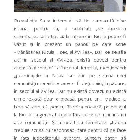
Preasfinția Sa a îndemnat să fie cunoscută bine
istoria, pentru că, a subliniat: „se încearcă
schimbarea arhetipului: la intrare în Nicula poate fi
văzut și în prezent un panou pe care scrie
«Mănăstirea Nicula – sec. al XVI-lea». Dar, ce se afla
aici în secolul al XVI-lea, există dovezi pentru
această afirmație?” a întrebat Ierarhul, menționând:
„pelerinajele la Nicula se pun pe seama unei
comunități monastice care ar fi viețuit aici, în pădure,
în secolul al XV-lea. Dar nu există dovezi, nu există
urme, există doar o pioasă, pentru unii, tradiție. E
bine să știm, că, pentru Biserica noastră, pelerinajul
la Nicula l-a generat icoana făcătoare de minuni și nu
alte comunități”. Și a rostit cu fermitate: „Istoria
trebuie scrisă cu responsabilitate pentru că se face
în fața Judecătorului suprem. Suntem datori să