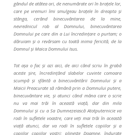
gândul de atâtea ori, de nenumărate ori în brațele lor,
care pe vremuri îmi smulgeau brațele în dreapta și
stânga, cerând binecuvântarea de la mine,
nevrednicul rob al Domnului, binecuvântarea
Domnului pe care din a Lui încredințare o purtam; o
dăruiam și o revărsam cu toată inima fericită, de la
Domnul și Maica Domnului Isus.
Tot așa o fac și azi aici, de aici când scriu în grabă
aceste șire, încredințând slabelor cuvinte comoara
scumpă și sfântă a binecuvântării Domnului și a
Maicii Preacurate să rămână prin a Domnului putere,
binecuvântare vie, și atunci când mâna care o scrie
nu va mai trăi în această viață, dar din mila
Domnului și cu a Sa Dumnezeiască Atotputernicie va
rodi în sufletele voastre, care veți mai trăi în această
viață atunci, dar va rodi în sufletele copiilor și a
copiilor copiilor voștri; plinește Doamne, îndurate