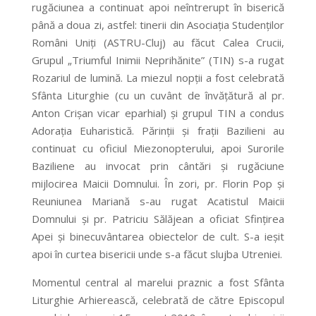
rugăciunea a continuat apoi neîntrerupt în biserică
până a doua zi, astfel: tinerii din Asociația Studenților
Români Uniți (ASTRU-Cluj) au făcut Calea Crucii,
Grupul „Triumful Inimii Neprihănite” (TIN) s-a rugat
Rozariul de lumină. La miezul nopții a fost celebrată
Sfânta Liturghie (cu un cuvânt de învățătură al pr.
Anton Crișan vicar eparhial) și grupul TIN a condus
Adorația Euharistică. Părinții și frații Bazilieni au
continuat cu oficiul Miezonopterului, apoi Surorile
Baziliene au invocat prin cântări și rugăciune
mijlocirea Maicii Domnului. În zori, pr. Florin Pop și
Reuniunea Mariană s-au rugat Acatistul Maicii
Domnului și pr. Patriciu Sălăjean a oficiat Sfințirea
Apei și binecuvântarea obiectelor de cult. S-a ieșit
apoi în curtea bisericii unde s-a făcut slujba Utreniei.
Momentul central al marelui praznic a fost Sfânta
Liturghie Arhierească, celebrată de către Episcopul