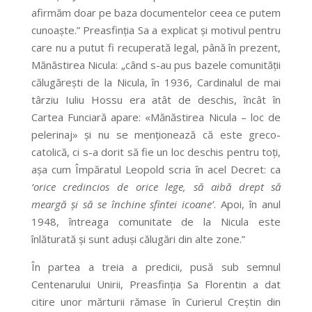
afirmăm doar pe baza documentelor ceea ce putem
cunoaște.” Preasfinția Sa a explicat și motivul pentru
care nu a putut fi recuperată legal, până în prezent,
Mănăstirea Nicula: „când s-au pus bazele comunității
călugărești de la Nicula, în 1936, Cardinalul de mai
târziu Iuliu Hossu era atât de deschis, încât în
Cartea Funciară apare: «Mănăstirea Nicula – loc de
pelerinaj» și nu se menționează că este greco-
catolică, ci s-a dorit să fie un loc deschis pentru toți,
așa cum Împăratul Leopold scria în acel Decret: ca
‘orice credincios de orice lege, să aibă drept să
meargă și să se închine sfintei icoane’
. Apoi, în anul
1948, întreaga comunitate de la Nicula este
înlăturată și sunt aduși călugări din alte zone.”
În partea a treia a predicii, pusă sub semnul
Centenarului Unirii, Preasfinția Sa Florentin a dat
citire unor mărturii rămase în Curierul Creștin din