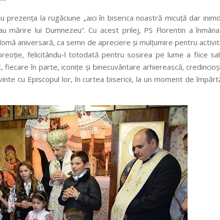
ru prezența la rugăciune „aici în biserica noastră micuță dar inim
au mărire lui Dumnezeu”. Cu acest prilej, PS Florentin a înmâna
iplomă aniversară, ca semn de apreciere și mulțumire pentru activi
reoție, felicitându-l totodată pentru sosirea pe lume a fiice sal
 fiecare în parte, iconițe și binecuvântare arhierească, credincioși
nte cu Episcopul lor, în curtea bisericii, la un moment de împărt