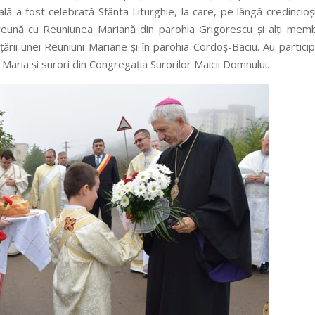
lă a fost celebrată Sfânta Liturghie, la care, pe lângă credincioși
reună cu Reuniunea Mariană din parohia Grigorescu și alți memb
țării unei Reuniuni Mariane și în parohia Cordoș-Baciu. Au particip
aria și surori din Congregația Surorilor Maicii Domnului.