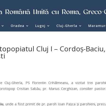
Oradea
Lugoj
Cluj-Gherla
Maramur
topopiatul Cluj I – Cordoș-Baciu,
ti
Cluj-Gherla, PS Florentin Crihălmeanu, a vizitat trei parohi
 protopop Cristian Sabău, pr. Marius Cerghizan, consilier pastora
iu
, unde a fost primit de pr. paroh Ioan Pașca și parohieni, prec