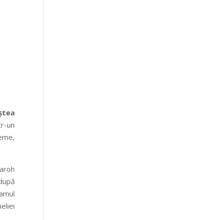
ștea
tr-un
teme,
paroh
 după
ramul
eliei