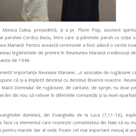
 Monica Culea, președintă, și a pr. Florin Pop, asistent spiritu
ai parohiei Cordoș-Baciu, între care și părintele paroh cu soția s
iunea Mariană. Pentru această ceremonie a fost adusă o veche ico
uneau legămintele de primire în Reuniunea Mariană credincioșii din
nainte de 1948.
eamintit importanța Reuniunii Mariane, „o asociație de rugăciune c
pune că și-a împletit destinul cu destinul Bisericii noastre. Reun
 Maicii Domnului’ de rugăciune, de caritate, de sprijin, nu doar p
erăm din nou să reînvie în diferitele comunități și la nivel eparhial 
vangheliei duminicii, din Evanghelia de la Luca (7,11-16), expl
 Isus face ca elementul care reunește comunitatea din Nain să nu ma
 pentru marele dar al vieții. Poate cel mai important mesaj al ac