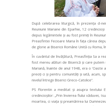
După celebrarea liturgică, în prezența d-nei
Reuniunii Mariane din Eparhie, 12 credincioși 
depus legămintele și au fost primiți în Reun
Preasfintei Fecioare Maria în fața căreia dep
de glorie ai Bisericii Române Unită cu Roma, î
În cuvântul de învățătură, Preasfinția Sa a r
fost mereu alături de Biserică și care putem s
Mariană, înainte de anul 1948, era o ‘Oaste a
preoți ci și pentru comunități și iată, acum, sp
nivelul întregii Biserici Greco-Catolice”.
PS Florentin a meditat și asupra textului E
credincioșilor: „Prin învierea fiului văduvei,
moartea, ci viața și preamărirea lui Dumnezeu