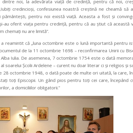
 dintre noi, la adevărata viață de credință, pentru că noi, creșt
 „Iubiți credincioși, confesiunea noastră creștină ne cheamă să
ii pământești, pentru noi există viață. Aceasta a fost și convin
 și-au oferit viața pentru credință, pentru că au știut că această v
em chemați nu are limită”.
 a reamintit că „luna octombrie este o lună importantă pentru is
 documentul de la 11 octombrie 1698 – reconfirmarea Unirii cu Bis
a Alba Iulia. De asemenea, 7 octombrie 1754 este o dată memora
al soarelui Școlii Ardelene – curent nu doar literar ci și religios și s
e 28 octombrie 1948, o dată poate de multe ori uitată, la care, în
estați toți Episcopii. Un gând pios pentru toți cei care, începând 
lor, a domiciliilor obligatorii.”