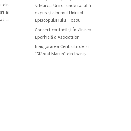
i din
și Marea Unire” unde se află
ri ai
expus și albumul Unirii al
at la
Episcopului Iuliu Hossu
Concert caritabil și Întâlnirea
Eparhială a Asociațiilor
Inaugurarea Centrului de zi
"Sfântul Martin" din Ioaniș