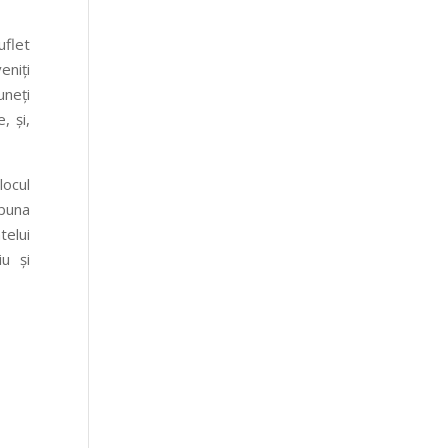
uflet
eniți
uneți
, și,
locul
 buna
telui
u și