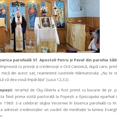
serica parohială Sf. Apostoli Petru și Pavel din
parohia Săli
t împreună cu preoții și credincioșii o Oră Canonică, după care, prin
 mică din acest sat, reamintind cuvintele Mântuitorului: „Nu te 
să vă dea vouă împărăția” (Luca 12,32).
opești
. Ierarhul de Cluj-Gherla a fost primit cu bucurie de pr. 
ta fiind prima vizită pastorală la Popești a Episcopului eparhial
din 1989. S-a celebrat slujba Vecerniei în biserica parohială cu h
a adresat credincioșilor un cuvânt de meditație la lumina Evangh
n.