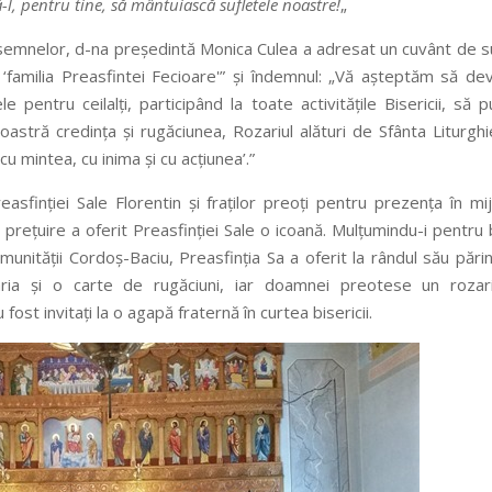
-l, pentru tine, să mântuiască sufletele noastre!
„
nsemnelor, d-na președintă Monica Culea a adresat un cuvânt de s
‘familia Preasfintei Fecioare'” și îndemnul: „Vă așteptăm să dev
 pentru ceilalți, participând la toate activitățile Bisericii, să p
astră credința și rugăciunea, Rozariul alături de Sfânta Liturghie
 cu mintea, cu inima și cu acțiunea’.”
asfinției Sale Florentin și fraților preoți pentru prezența în mij
prețuire a oferit Preasfinției Sale o icoană. Mulțumindu-i pentru
munității Cordoș-Baciu, Preasfinția Sa a oferit la rândul său părin
ria și o carte de rugăciuni, iar doamnei preotese un rozari
 fost invitați la o agapă fraternă în curtea bisericii.