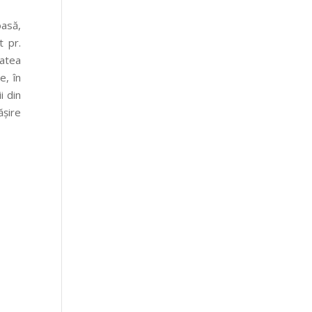
oasă,
t pr.
tatea
e, în
i din
ășire