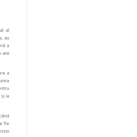
al al
a, au
ană a
 anii
are a
iunea
entru
și la
icând
i fie
estei