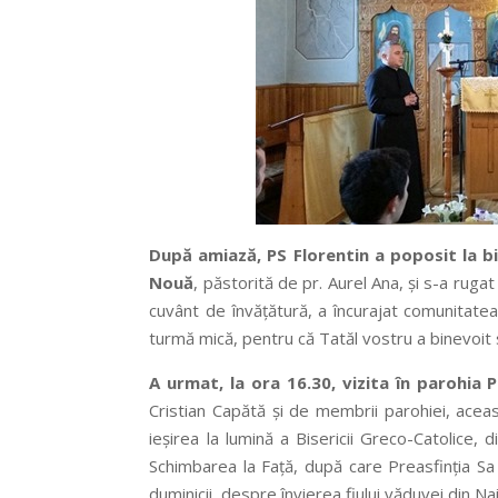
După amiază, PS Florentin a poposit la bi
Nouă
, păstorită de pr. Aurel Ana, și s-a ruga
cuvânt de învățătură, a încurajat comunitatea
turmă mică, pentru că Tatăl vostru a binevoit 
A urmat, la ora 16.30, vizita în
parohia P
Cristian Capătă și de membrii parohiei, aceas
ieșirea la lumină a Bisericii Greco-Catolice, 
Schimbarea la Față, după care Preasfinția Sa 
duminicii, despre învierea fiului văduvei din Nai