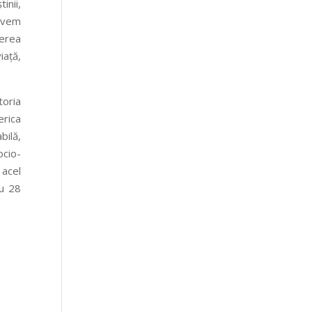
inii,
 avem
gerea
iață,
toria
erica
bilă,
ocio-
 acel
cu 28