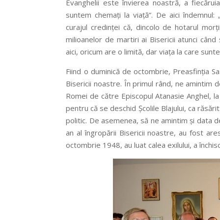
Evanghelii este învierea noastră, a fiecăruia
suntem chemați la viață”. De aici îndemnul:
curajul credinței că, dincolo de hotarul morț
milioanelor de martiri ai Bisericii atunci când
aici, oricum are o limită, dar viața la care sunt
Fiind o duminică de octombrie, Preasfinția Sa
Bisericii noastre. În primul rând, ne amintim
Romei de către Episcopul Atanasie Anghel, l
pentru că se deschid Școlile Blajului, ca răsărit 
politic. De asemenea, să ne amintim și data d
an al îngropării Bisericii noastre, au fost ar
octombrie 1948, au luat calea exilului, a închisori