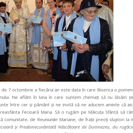
a de 7 octombrie a fiecărui an este data în care Biserica o pome
iului. Ne aflăm în luna în care suntem chemați să nu lăsăm și
unte între cer și pământ și ne invită să ne aducem aminte că aic
reasfânta Fecioară Maria. Să o rugăm pe Măicuța Sfântă să ră
ă comunitate, de Reuniunile Mariane, de frații preoți slujitori la
ecioară și Preabinecuvântată Născătoare de Dumnezeu, du rugăc