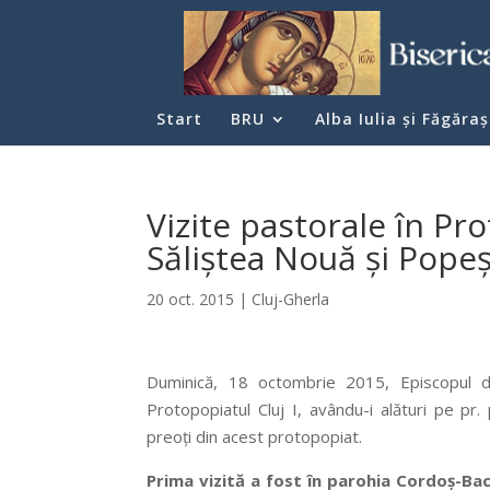
Start
BRU
Alba Iulia şi Făgăraş
Vizite pastorale în Pro
Săliștea Nouă și Popeș
20 oct. 2015
|
Cluj-Gherla
Duminică, 18 octombrie 2015, Episcopul de 
Protopopiatul Cluj I, avându-i alături pe pr.
preoți din acest protopopiat.
Prima vizită a fost în parohia Cordoș-Bac