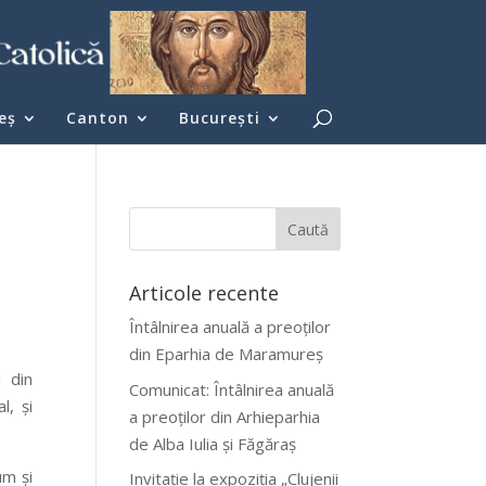
eş
Canton
București
Articole recente
Întâlnirea anuală a preoților
din Eparhia de Maramureș
i din
Comunicat: Întâlnirea anuală
l, și
a preoților din Arhieparhia
de Alba Iulia și Făgăraș
um și
Invitație la expoziția „Clujenii