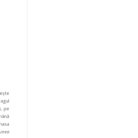
nește
ragul
i, pe
mână
 masa
iunea