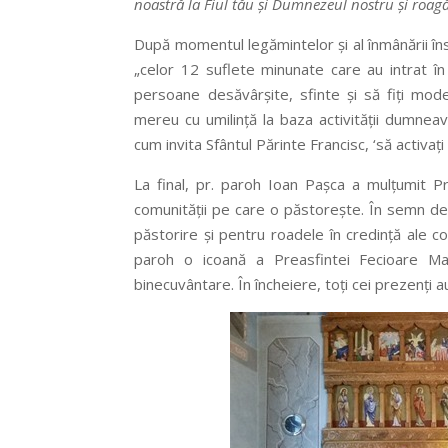
noastră la Fiul tău și Dumnezeul nostru și roagă
După momentul legămintelor și al înmânării î
„celor 12 suflete minunate care au intrat în 
persoane desăvârșite, sfinte și să fiți modele
mereu cu umilință la baza activității dumneavo
cum invita Sfântul Părinte Francisc, ‘să activați
La final, pr. paroh Ioan Pașca a mulțumit Pre
comunității pe care o păstorește. În semn de 
păstorire și pentru roadele în credință ale co
paroh o icoană a Preasfintei Fecioare Ma
binecuvântare. În încheiere, toți cei prezenți au