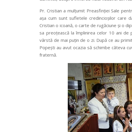
Pr. Cristian a mulțumit Preasfinției Sale pent
așa cum sunt sufletele credincioșilor care d
Cristian o icoană, o carte de rugăciune și o d
sa preoțească la împlinirea celor 10 ani de p
vârstă de mai puțin de o zi. După ce au primit,
Popești au avut ocazia să schimbe câteva cuvi
fraternă.