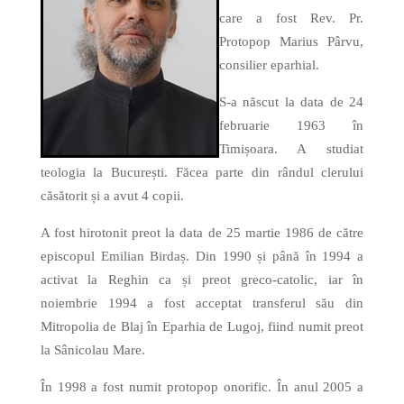
care a fost Rev. Pr.
Protopop Marius Pârvu,
consilier eparhial.
S-a născut la data de 24
februarie 1963 în
Timișoara. A studiat
teologia la București. Făcea parte din rândul clerului
căsătorit și a avut 4 copii.
A fost hirotonit preot la data de 25 martie 1986 de către
episcopul Emilian Birdaș. Din 1990 și până în 1994 a
activat la Reghin ca și preot greco-catolic, iar în
noiembrie 1994 a fost acceptat transferul său din
Mitropolia de Blaj în Eparhia de Lugoj, fiind numit preot
la Sânicolau Mare.
În 1998 a fost numit protopop onorific. În anul 2005 a