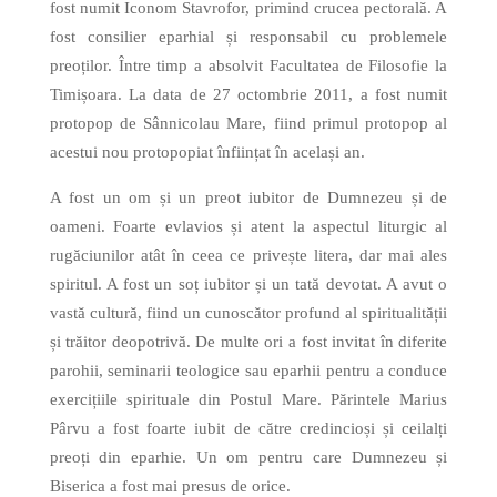
fost numit Iconom Stavrofor, primind crucea pectorală. A
fost consilier eparhial și responsabil cu problemele
preoților. Între timp a absolvit Facultatea de Filosofie la
Timișoara. La data de 27 octombrie 2011, a fost numit
protopop de Sânnicolau Mare, fiind primul protopop al
acestui nou protopopiat înființat în același an.
A fost un om și un preot iubitor de Dumnezeu și de
oameni. Foarte evlavios și atent la aspectul liturgic al
rugăciunilor atât în ceea ce privește litera, dar mai ales
spiritul. A fost un soț iubitor și un tată devotat. A avut o
vastă cultură, fiind un cunoscător profund al spiritualității
și trăitor deopotrivă. De multe ori a fost invitat în diferite
parohii, seminarii teologice sau eparhii pentru a conduce
exercițiile spirituale din Postul Mare. Părintele Marius
Pârvu a fost foarte iubit de către credincioși și ceilalți
preoți din eparhie. Un om pentru care Dumnezeu și
Biserica a fost mai presus de orice.