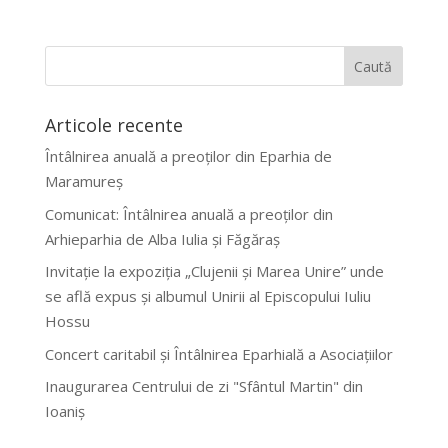
Articole recente
Întâlnirea anuală a preoților din Eparhia de
Maramureș
Comunicat: Întâlnirea anuală a preoților din
Arhieparhia de Alba Iulia și Făgăraș
Invitație la expoziția „Clujenii și Marea Unire” unde
se află expus și albumul Unirii al Episcopului Iuliu
Hossu
Concert caritabil și Întâlnirea Eparhială a Asociațiilor
Inaugurarea Centrului de zi "Sfântul Martin" din
Ioaniș