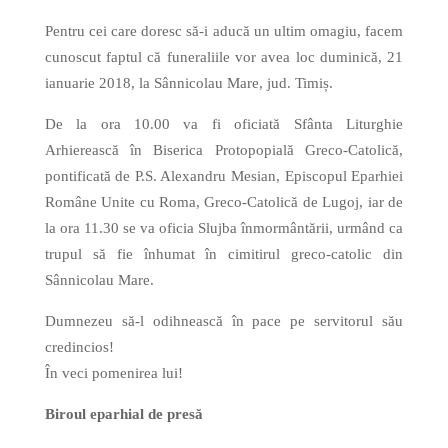
Pentru cei care doresc să-i aducă un ultim omagiu, facem
cunoscut faptul că funeraliile vor avea loc duminică, 21
ianuarie 2018, la Sânnicolau Mare, jud. Timiș.
De la ora 10.00 va fi oficiată Sfânta Liturghie
Arhierească în Biserica Protopopială Greco-Catolică,
pontificată de P.S. Alexandru Mesian, Episcopul Eparhiei
Române Unite cu Roma, Greco-Catolică de Lugoj, iar de
la ora 11.30 se va oficia Slujba înmormântării, urmând ca
trupul să fie înhumat în cimitirul greco-catolic din
Sânnicolau Mare.
Dumnezeu să-l odihnească în pace pe servitorul său
credincios!
În veci pomenirea lui!
Biroul eparhial de presă