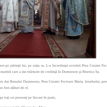
eot pe părinţii lui, pe soţia sa. L-a încredinţat ocrotirii Prea Curatei Fe
că martiră care a dat mărturie de credinţă în Dumnezeu şi Biserica Sa.
are dar Bunului Dumnezeu, Prea Curatei Fecioare Maria, Ierarhului, preo
u fost alături de el.
e toţi cei prezenţi pe fiecare în parte,