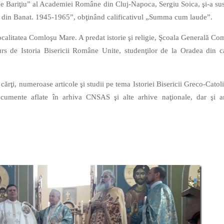
rge Bariţiu” al Academiei Române din Cluj-Napoca, Sergiu Soica, şi-a sus
ică din Banat. 1945-1965”, obţinând calificativul „Summa cum laude”.
localitatea Comloşu Mare. A predat istorie şi religie, Şcoala Generală Co
rs de Istoria Bisericii Române Unite, studenţilor de la Oradea din c
cărţi, numeroase articole şi studii pe tema Istoriei Bisericii Greco-Catoli
cumente aflate în arhiva CNSAS şi alte arhive naţionale, dar şi a