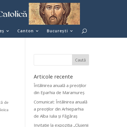
eş
Canton
București
Articole recente
Întâlnirea anuală a preoților
din Eparhia de Maramureș
Comunicat: Întâlnirea anuală
că de
a preoților din Arhieparhia
Soica
de Alba Iulia și Făgăraș
Invitație la expoziția „Clujenii