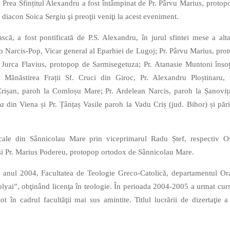
le Prea Sfințitul Alexandru a fost întâmpinat de Pr. Pârvu Marius, protop
diacon Soica Sergiu şi preoţii veniţi la acest eveniment.
ască, a fost pontificată de P.S. Alexandru, în jurul sfintei mese a alta
 Narcis-Pop, Vicar general al Eparhiei de Lugoj; Pr. Pârvu Marius, pro
 Jurca Flavius, protopop de Sarmisegetuza; Pr. Atanasie Muntoni însoț
a Mănăstirea Frații Sf. Cruci din Giroc, Pr. Alexandru Ploștinaru, 
Crișan, paroh la Comloșu Mare; Pr. Ardelean Narcis, paroh la Șanovița
ea
din Viena și Pr. Țânțaș Vasile paroh la Vadu Criș (jud. Bihor) și pări
locale din Sânnicolau Mare prin viceprimarul Radu Ștef, respectiv O
i Pr. Marius Podereu, protopop ortodox de Sânnicolau Mare.
 anul 2004, Facultatea de Teologie Greco-Catolică, departamentul Or
olyai”, obţinând licenţa în teologie. În perioada 2004-2005 a urmat curs
 în cadrul facultăţii mai sus amintite. Titlul lucrării de dizertaţie a 