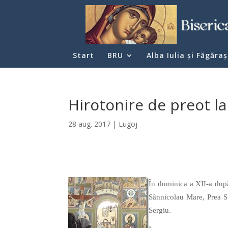
Start
BRU
Alba Iulia şi Făgăraş
Hirotonire de preot l
28 aug. 2017
|
Lugoj
În duminica a XII-a după
Sânnicolau Mare, Prea Sfi
Sergiu.