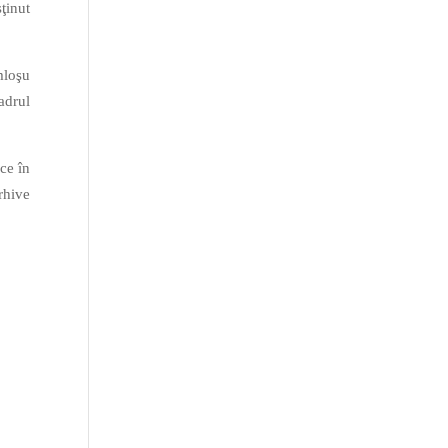
ţinut
mloşu
adrul
ce în
rhive