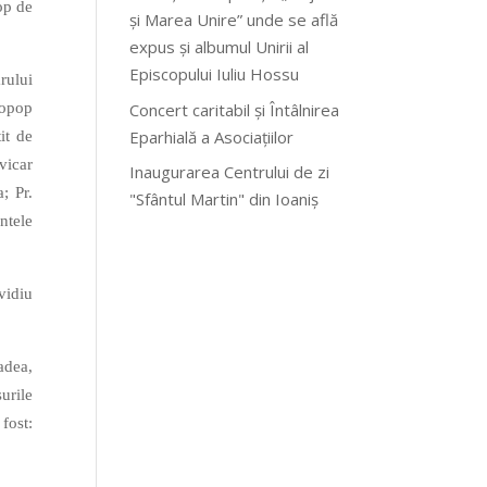
op de
și Marea Unire” unde se află
expus și albumul Unirii al
Episcopului Iuliu Hossu
rului
Concert caritabil și Întâlnirea
topop
Eparhială a Asociațiilor
it de
vicar
Inaugurarea Centrului de zi
; Pr.
"Sfântul Martin" din Ioaniș
ntele
vidiu
adea,
urile
fost: