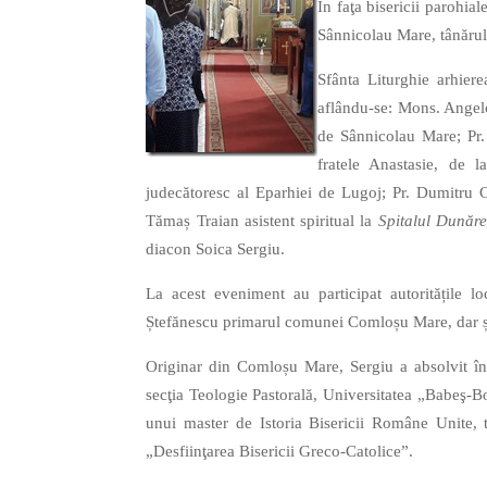
În faţa bisericii parohia
Sânnicolau Mare, tânărul 
Sfânta Liturghie arhiere
aflându-se: Mons. Angelo
de Sânnicolau Mare; Pr.
fratele Anastasie, de l
judecătoresc al Eparhiei de Lugoj; Pr. Dumitru 
Tămaș Traian asistent spiritual la
Spitalul Dunăr
diacon Soica Sergiu.
La acest eveniment au participat autoritățile 
Ștefănescu primarul comunei Comloșu Mare, dar ș
Originar din Comloșu Mare, Sergiu a absolvit în
secţia Teologie Pastorală, Universitatea „Babeş-B
unui master de Istoria Bisericii Române Unite, tot
„Desfiinţarea Bisericii Greco-Catolice”.