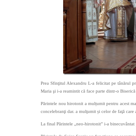
Prea Sfinţitul Alexandru L-a felicitat pe tânărul pr
Maria şi i-a reamintit că face parte dintr-o Biseri
Părintele nou hirotonit a mulțumit pentru acest m
concelebranţi dar. a mulţumit și celor de faţă care a
La final Părintele „neo-hirotonit” i-a binecuvântat p