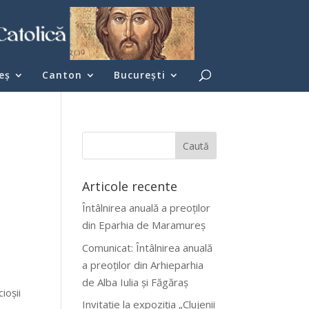
eş
Canton
București
Articole recente
Întâlnirea anuală a preoților
din Eparhia de Maramureș
Comunicat: Întâlnirea anuală
a preoților din Arhieparhia
de Alba Iulia și Făgăraș
ioşii
Invitație la expoziția „Clujenii