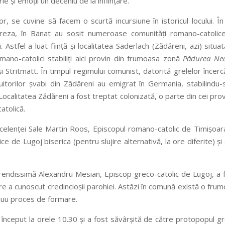
ie şi emoţii un deceniu de la înfiinţare.
r, se cuvine să facem o scurtă incursiune în istoricul locului. În
reza, în Banat au sosit numeroase comunităţi romano-catolice
. Astfel a luat fiinţă şi localitatea Saderlach (Zădăreni, azi) situa
romano-catolici stabiliţi aici provin din frumoasa zonă
Pădurea Ne
şi Stritmatt. În timpul regimului comunist, datorită grelelor încercă
itorilor şvabi din Zădăreni au emigrat în Germania, stabilindu-
i. Localitatea Zădăreni a fost treptat colonizată, o parte din cei prov
atolică.
celenţei Sale Martin Roos, Episcopul romano-catolic de Timişoar
ce de Lugoj biserica (pentru slujire alternativă, la ore diferite) şi
erendissimă Alexandru Mesian, Episcop greco-catolic de Lugoj, a 
are a cunoscut credincioşii parohiei. Astăzi în comună există o fru
inuu proces de formare.
 a început la orele 10.30 şi a fost săvârşită de către protopopul g