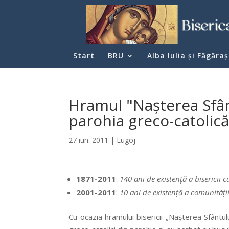
Start
BRU
Alba Iulia şi Făgăraş
Hramul "Nașterea Sfân
parohia greco-catolic
27 iun. 2011
|
Lugoj
1871-2011
:
140 ani de existenţă a bisericii c
2001-2011
:
10 ani de existenţă a comunităţi
Cu ocazia hramului bisericii „Naşterea Sfântulu