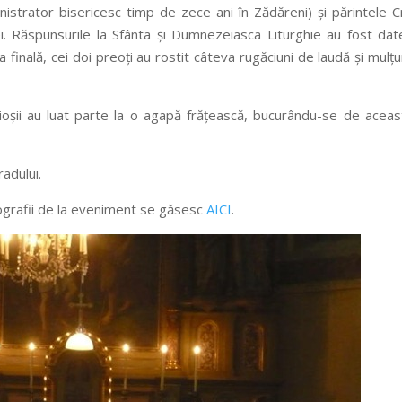
inistrator bisericesc timp de zece ani în Zădăreni) şi părintele C
ei. Răspunsurile la Sfânta şi Dumnezeiasca Liturghie au fost da
 finală, cei doi preoţi au rostit câteva rugăciuni de laudă şi mulţ
cioşii au luat parte la o agapă frăţească, bucurându-se de aceas
adului.
ografii de la eveniment se găsesc
AICI
.