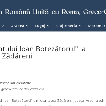
Oradea
Lugoj
Cluj-Gherla
Maramur
tului Ioan Botezătorul" la
ă Zădăreni
atolice din Zădăreni;
i greco-catolice din Zădăreni.
i Ioan Botezătorul” din localitatea Zădăreni, judeţul Arad, credinc