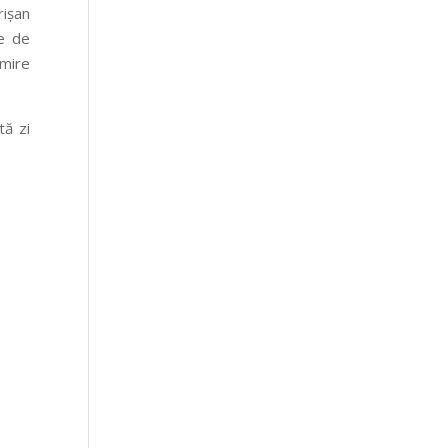
rișan
te de
umire
tă zi