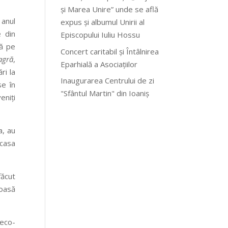
și Marea Unire” unde se află
 anul
expus și albumul Unirii al
 din
Episcopului Iuliu Hossu
tă pe
Concert caritabil și Întâlnirea
agră
,
Eparhială a Asociațiilor
ri la
Inaugurarea Centrului de zi
se în
"Sfântul Martin" din Ioaniș
eniţi
a, au
 casa
făcut
moasă
reco-