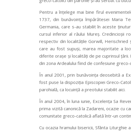
greco-catolici din parohie şi-au serbat cu bucur
Pentru a înţelege mai bine firul evenimentelo
1737, din bunăvoinţa împărătesei Maria Te
Germania, care s-au stabilit în aceste ţinuturi
cursul inferior al răului Mureș. Credincioşii 
respectiv din localităţile Gorwill, Herischried 
care au fost supuşi, marea majoritate a locu
diferite oraşe şi localităţi de pe cuprinsul ţări
din zona Ardealului fiind de confesiune greco-c
În anul 2001, prin bunăvoinţa deosebită a Ex
fost puse la dispoziţia Episcopiei Greco-Catoli
parohială, ca locuinţă a preotului stabilit aici.
În anul 2004, în luna iunie, Excelenţa Sa Rev
prima vizită canonică la Zadareni, ocazie cu c
comunitate greco-catolică aflată într-un cont
Cu ocazia hramului bisericii, Sfânta Liturghie