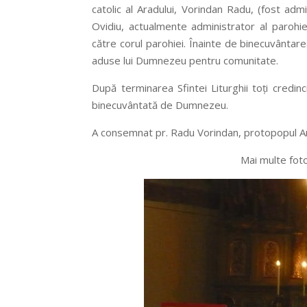
catolic al Aradului, Vorindan Radu, (fost adm
Ovidiu, actualmente administrator al parohi
către corul parohiei. Înainte de binecuvântarea
aduse lui Dumnezeu pentru comunitate.
După terminarea Sfintei Liturghii toţi credin
binecuvântată de Dumnezeu.
A consemnat pr. Radu Vorindan, protopopul Ar
Mai multe fot