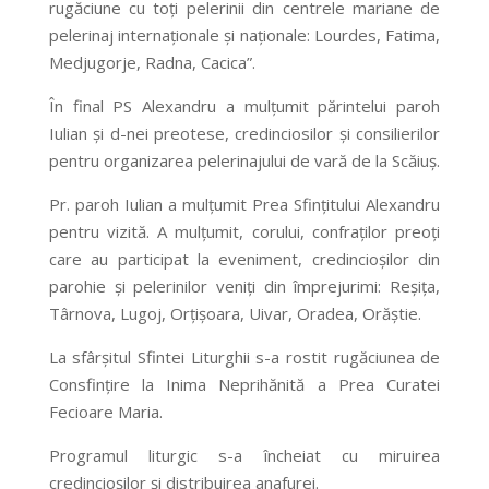
rugăciune cu toţi pelerinii din centrele mariane de
pelerinaj internaţionale şi naţionale: Lourdes, Fatima,
Medjugorje, Radna, Cacica”.
În final PS Alexandru a mulţumit părintelui paroh
Iulian şi d-nei preotese, credinciosilor şi consilierilor
pentru organizarea pelerinajului de vară de la Scăiuş.
Pr. paroh Iulian a mulţumit Prea Sfinţitului Alexandru
pentru vizită. A mulţumit, corului, confraţilor preoţi
care au participat la eveniment, credincioşilor din
parohie şi pelerinilor veniţi din împrejurimi: Reşiţa,
Târnova, Lugoj, Orţişoara, Uivar, Oradea, Orăştie.
La sfârşitul Sfintei Liturghii s-a rostit rugăciunea de
Consfinţire la Inima Neprihănită a Prea Curatei
Fecioare Maria.
Programul liturgic s-a încheiat cu miruirea
credincioşilor şi distribuirea anafurei.