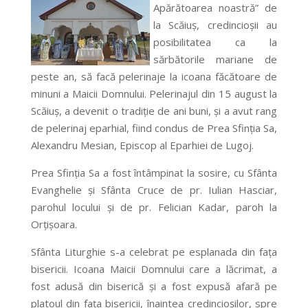
Apărătoarea noastră” de
la Scăiuş, credincioşii au
posibilitatea ca la
sărbătorile mariane de
peste an, să facă pelerinaje la icoana făcătoare de
minuni a Maicii Domnului. Pelerinajul din 15 august la
Scăiuş, a devenit o tradiţie de ani buni, şi a avut rang
de pelerinaj eparhial, fiind condus de Prea Sfinţia Sa,
Alexandru Mesian, Episcop al Eparhiei de Lugoj.
Prea Sfinţia Sa a fost întâmpinat la sosire, cu Sfânta
Evanghelie şi Sfânta Cruce de pr. Iulian Hasciar,
parohul locului şi de pr. Felician Kadar, paroh la
Orţişoara.
Sfânta Liturghie s-a celebrat pe esplanada din faţa
bisericii. Icoana Maicii Domnului care a lăcrimat, a
fost adusă din biserică şi a fost expusă afară pe
platoul din faţa bisericii, înaintea credincioşilor, spre