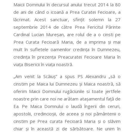
Maicii Domnului în decursul anului trecut 2014 la 80
de ani de când o icoană a Prea Curatei Fecioare, a
lăcrimat. Acest sanctuar, sfinţit solemn la 27
septembrie 2014 de către Prea Fericitul Părinte
Cardinal Lucian Mureşan, are rolul de a o cinsti pe
Prea Curata Fecioară Maria, de a imprima şi mai
mult în sufletele oamenilor credinţa în Dumnezeu,
credinţa în prezenţa Preacuratei Fecioare Maria în
viaţa Bisericii în viaţa noastră.
„Am venit la Scăiuş” a spus PS Alexandru „să o
cinstim pe Maica lui Dumnezeu şi Maica noastră, să
oferim Maicii Domnului rugăciunile si toate jertfele
noastre prin care noi ne arătam atașamentul faţă de
Ea. Pe Maica Domnului o laudă îngerii din ceruri,
apostolii, credincioșii, de aceea şi noi pământenii o
cinstim pe Prea curata Fecioară Maria şi o slăvim
chiar şi în această zi de sărbătoare. Ne unim în