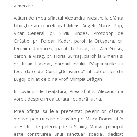
venerare.
Alături de Prea Sfinţitul Alexandru Mesian, la Sfânta
Liturghie au concelebrat: Mons. Angelo-Narcis Pop,
Vicar General, pr. Silviu Bindea, Protopop de
Orăştie, pr. Felician Kadar, paroh la Orţişoara, pr.
Ieronim Romocea, paroh la Uivar, pr. Alin Glosik,
paroh la Visag, pr. Horia Bursaş, paroh la Simeria şi
pr. Iulian Hasciar, parohul locului. Răspunsurile au
fost date de Corul „Reînvierea” al catedralei din
Lugoj, dirijat de d-na Prof. Olimpia Drăgan.
În cuvântul de învățătură, Prea Sfinţitul Alexandru a
vorbit despre Prea Curata Fecioară Maria.
Prea Sfinţia sa le-a prezentat pelerinilor câteva
motive pentru care o cinstim pe Maica Domnului în
acest loc de pelerinaj de la Scăiuş. Motivul principal
este construirea unui sanctuar special, dedicat