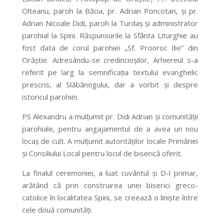
Olteanu, paroh la Băcia, pr. Adrian Poncotan, şi pr.
Adrian Nicoale Didi, paroh la Turdaş şi administrator
parohial la Spini. Răspunsurile la Sfânta Liturghie au
fost data de corul parohiei „Sf. Prooroc Ilie” din
Orăştie. Adresându-se credincioşilor, Arhiereul s-a
referit pe larg la semnificaţia textului evanghelic
prescris, al Slăbănogului, dar a vorbit şi despre
istoricul parohiei.
PS Alexandru a mulţumit pr. Didi Adrian şi comunităţii
parohiale, pentru angajamentul de a avea un nou
locaş de cult. A mulţumit autorităţilor locale Primăriei
şi Consiliului Local pentru locul de biserică oferit.
La finalul ceremoniei, a luat cuvântul şi D-l primar,
arătând că prin construirea unei biserici greco-
catolice în localitatea Spini, se creează o linişte între
cele două comunităţi.