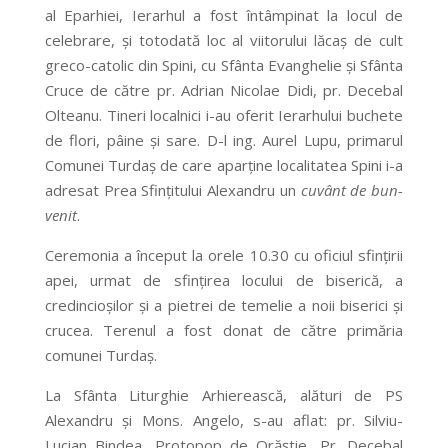
al Eparhiei, Ierarhul a fost întâmpinat la locul de
celebrare, şi totodată loc al viitorului lăcaş de cult
greco-catolic din Spini, cu Sfânta Evanghelie şi Sfânta
Cruce de către pr. Adrian Nicolae Didi, pr. Decebal
Olteanu. Tineri localnici i-au oferit Ierarhului buchete
de flori, pâine şi sare. D-l ing. Aurel Lupu, primarul
Comunei Turdaş de care aparţine localitatea Spini i-a
adresat Prea Sfinţitului Alexandru un
cuvânt de bun-
venit
.
Ceremonia a început la orele 10.30 cu oficiul sfinţirii
apei, urmat de sfinţirea locului de biserică, a
credincioşilor şi a pietrei de temelie a noii biserici şi
crucea. Terenul a fost donat de către primăria
comunei Turdaş.
La Sfânta Liturghie Arhierească, alături de PS
Alexandru şi Mons. Angelo, s-au aflat: pr. Silviu-
Lucian Bindea, Protopop de Orăştie, Pr. Decebal