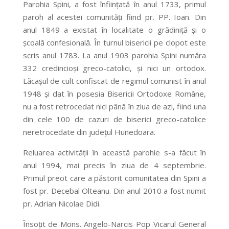
Parohia Spini, a fost înfiinţată în anul 1733, primul
paroh al acestei comunităţi fiind pr. PP. Ioan. Din
anul 1849 a existat în localitate o grădiniţă şi o
şcoală confesională. În turnul bisericii pe clopot este
scris anul 1783. La anul 1903 parohia Spini număra
332 credincioşi greco-catolici, şi nici un ortodox.
Lăcaşul de cult confiscat de regimul comunist în anul
1948 şi dat în posesia Bisericii Ortodoxe Române,
nu a fost retrocedat nici până în ziua de azi, fiind una
din cele 100 de cazuri de biserici greco-catolice
neretrocedate din judeţul Hunedoara.
Reluarea activităţii în această parohie s-a făcut în
anul 1994, mai precis în ziua de 4 septembrie.
Primul preot care a păstorit comunitatea din Spini a
fost pr. Decebal Olteanu. Din anul 2010 a fost numit
pr. Adrian Nicolae Didi.
Însoţit de Mons. Angelo-Narcis Pop Vicarul General