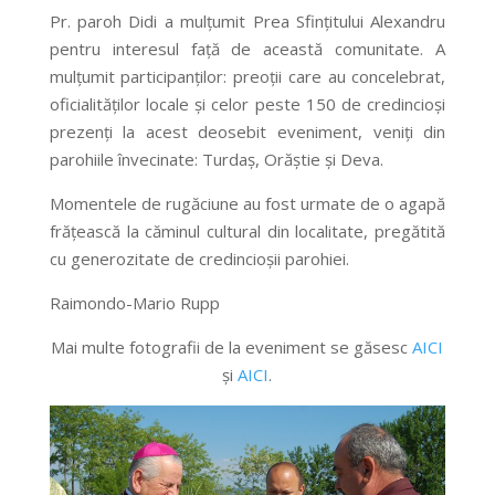
Pr. paroh Didi a mulţumit Prea Sfinţitului Alexandru
pentru interesul faţă de această comunitate. A
mulţumit participanţilor: preoţii care au concelebrat,
oficialităților locale şi celor peste 150 de credincioşi
prezenţi la acest deosebit eveniment, veniţi din
parohiile învecinate: Turdaş, Orăştie şi Deva.
Momentele de rugăciune au fost urmate de o agapă
frăţească la căminul cultural din localitate, pregătită
cu generozitate de credincioşii parohiei.
Raimondo-Mario Rupp
Mai multe fotografii de la eveniment se găsesc
AICI
şi
AICI
.