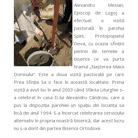
Alexandru Mesian,
Episcop de Lugoj a
efectuat o vizită
pastorală în parohia
Spini, Protopopiatul
Deva, cu ocazia sfinţirii
pietrei de temelie a
bisericii ce va purta
hramul „Naşterea Maicii
Domnului”. Este a doua vizită pastorală pe care
Prea Sfinţia Sa o face în această localitate. Prima
vizită a avut loc în anul 2003 când Sfânta Liturghie s-
a celebrat în casa D-lui Alexandru Cândroiu, care a
pus la dispoziţia parohiei un spaţiu din locuinţa sa
încă din anul 1994. S-a încercat celebrarea serviciului
alternativ în propria noastră biserică, dar acest lucru
nu s-a dorit din partea Bisericii Ortodoxe.