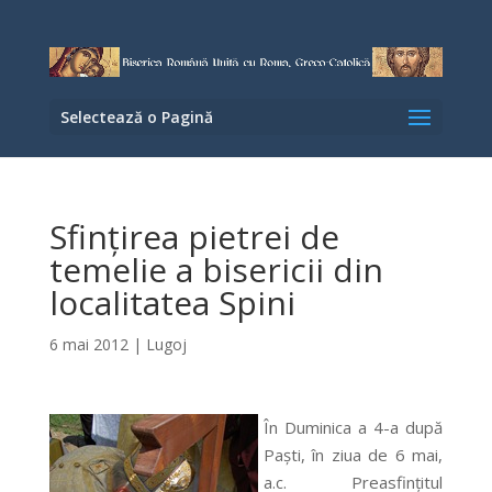
Selectează o Pagină
Sfinţirea pietrei de
temelie a bisericii din
localitatea Spini
6 mai 2012
|
Lugoj
În Duminica a 4-a după
Paşti, în ziua de 6 mai,
a.c. Preasfinţitul