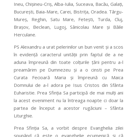
Ineu, Chişineu-Criş, Alba-Iulia, Suceava, Bacău, Galaţi,
Bucureşti, Baia-Mare, Carei, Bistriţa, Oradea. Târgu-
Mureş, Reghin, Satu Mare, Feteşti, Turda, Cluj,
Braşov, Beclean, Lugoj, Sânicolau Mare şi Băile
Herculane.
PS Alexandru a urat pelerinilor un bun venit şi a scos
în evidenţă caracterul unităţii prin faptul de a ne
aduna împreună din toate colţurile ţării pentru a-l
preamărim pe Dumnezeu şi a o cinsti pe Prea
Curata Fecioară Maria şi împreună cu Maica
Domnului de a-l adora pe Isus Cristos din Sfânta
Euharistie. Prea Sfinţia Sa participă de mai mulţi ani
la acest eveniment nu la întreaga noapte ci doar la
partea de început a acestor rugăciuni – Sfânta
Liturghie.
Prea Sfinţia Sa, a vorbit despre Evanghelia zilei
spunând că este o evanghelie ecumenică şi că