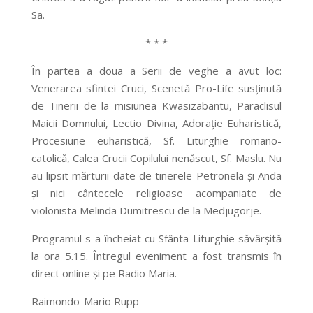
Sa.
* * *
În partea a doua a Serii de veghe a avut loc:
Venerarea sfintei Cruci, Scenetă Pro-Life susţinută
de Tinerii de la misiunea Kwasizabantu, Paraclisul
Maicii Domnului, Lectio Divina, Adoraţie Euharistică,
Procesiune euharistică, Sf. Liturghie romano-
catolică, Calea Crucii Copilului nenăscut, Sf. Maslu. Nu
au lipsit mărturii date de tinerele Petronela şi Anda
şi nici cântecele religioase acompaniate de
violonista Melinda Dumitrescu de la Medjugorje.
Programul s-a încheiat cu Sfânta Liturghie săvârşită
la ora 5.15. Întregul eveniment a fost transmis în
direct online şi pe Radio Maria.
Raimondo-Mario Rupp