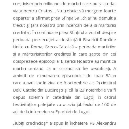
creştinism prin milioane de martiri care au şi-au dat
viaţa pentru Cristos. „Nu trebuie să mergem foarte
departe” a afirmat prea Sfinţia Sa „chiar nu demult a
trecut şi ţara noastră prin încercări de a-şi mărturisi
credinţa”. În continuare prea Sfinţitul a vorbit despre
perioada persecuţiei a desfiinţării Bisericii Române
Unite cu Roma, Greco-Catolică – perioada martirilor
şi a mărturisitorilor credinței în care şapte din cei
doisprezece episcopi ai Bisericii Noastre au murit ca
martiri urmând ca în curând să fie beatificați. A
amintit de exhumarea episcopului dr. Ioan Bălan
care a avut loc în ziua de 8 octombrie a.c. în cimitirul
Belu Catolic din Bucureşti şi că la 23 noiembrie va fi
depus solemn în catedrala din Lugoj în cadrul
festivităţilor prilejuite cu ocazia jubileului de 160 de
ani de la întemeierea Eparhiei de Lugoj.
„Iubiţi credincioşi” a spus în încheiere PS Alexandru