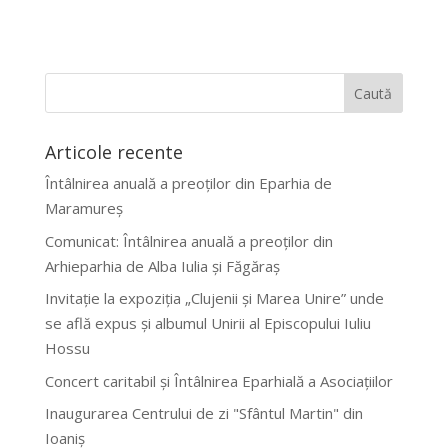
Articole recente
Întâlnirea anuală a preoților din Eparhia de
Maramureș
Comunicat: Întâlnirea anuală a preoților din
Arhieparhia de Alba Iulia și Făgăraș
Invitație la expoziția „Clujenii și Marea Unire” unde
se află expus și albumul Unirii al Episcopului Iuliu
Hossu
Concert caritabil și Întâlnirea Eparhială a Asociațiilor
Inaugurarea Centrului de zi "Sfântul Martin" din
Ioaniș