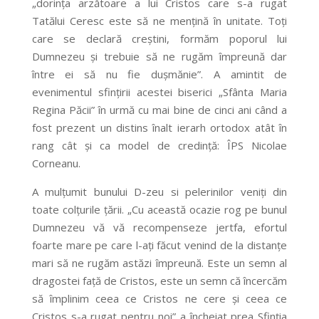
„dorinţa arzătoare a lui Cristos care s-a rugat
Tatălui Ceresc este să ne menţină în unitate. Toţi
care se declară creştini, formăm poporul lui
Dumnezeu şi trebuie să ne rugăm împreună dar
între ei să nu fie duşmănie”. A amintit de
evenimentul sfinţirii acestei biserici „Sfânta Maria
Regina Păcii” în urmă cu mai bine de cinci ani când a
fost prezent un distins înalt ierarh ortodox atât în
rang cât şi ca model de credinţă: ÎPS Nicolae
Corneanu.
A mulțumit bunului D-zeu si pelerinilor veniţi din
toate colţurile ţării. „Cu această ocazie rog pe bunul
Dumnezeu vă vă recompenseze jertfa, efortul
foarte mare pe care l-aţi făcut venind de la distanţe
mari să ne rugăm astăzi împreună. Este un semn al
dragostei faţă de Cristos, este un semn că încercăm
să împlinim ceea ce Cristos ne cere şi ceea ce
Cristos s-a rugat pentru noi” a încheiat prea Sfinţia