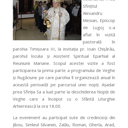
Sfinţitul
Alexandru
Mesian, Episcop
de Lugoj s-a
aflat în vizită
pastorală în
parohia Timişoara III, la invitaţia pr. Ioan Chişărău,
parohul locului şi Asistent Spiritual Eparhial al
Reuniunii Mariane. Scopul acestei vizite a fost
participarea la prima parte a programului de Veghe
şi Rugăciune pe care parohia îl organizează anual în
această perioadă pe parcursul unei nopţi. Aşadar
prea Sfinţia Sa a luat parte la deschiderea Nopţii de
Veghe care a început cu o Sfântă Liturghie
Arhierească la ora 18.00.
La eveniment au participat sute de credincioşi din
Jibou, Simleul Silvaniei, Zalău, Roman, Gherla, Arad,