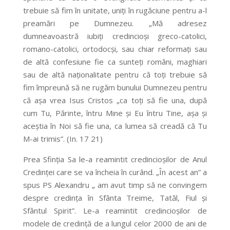
trebuie să fim în unitate, uniţi în rugăciune pentru a-l
preamări pe Dumnezeu. „Mă adresez
dumneavoastră iubiţi credincioşi greco-catolici,
romano-catolici, ortodocşi, sau chiar reformaţi sau
de altă confesiune fie ca sunteți români, maghiari
sau de altă naţionalitate pentru că toţi trebuie să
fim împreună să ne rugăm bunului Dumnezeu pentru
că aşa vrea Isus Cristos „ca toţi să fie una, după
cum Tu, Părinte, întru Mine şi Eu întru Tine, aşa şi
aceştia în Noi să fie una, ca lumea să creadă că Tu
M-ai trimis”. (In. 17 21)
Prea Sfinția Sa le-a reamintit credincioșilor de Anul
Credinței care se va încheia în curând. „În acest an” a
spus PS Alexandru „ am avut timp să ne convingem
despre credinţa în Sfânta Treime, Tatăl, Fiul şi
Sfântul Spirit”. Le-a reamintit credincioşilor de
modele de credinţă de a lungul celor 2000 de ani de