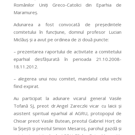
Românilor Uniţi Greco-Catolici din Eparhia de
Maramureş.
Adunarea a fost convocată de preşedintele
comitetului în funcţiune, domnul profesor Lucian
Miclăuş şi a avut pe ordinea de zi două puncte:
– prezentarea raportului de activitate a comitetului
eparhial desfăşurată în perioada 21.10.2008-
18.11.2012.
– alegerea unui nou comitet, mandatul celui vechi
fiind expirat.
Au participat la adunare vicarul general Vasile
Tofană SJ, preot dr.Angel Zareczki vicar cu laicii şi
asistent spiritual eparhial al AGRU, protopopul de
Chioar preot Vasile Butean, preotul Gabriel Horţ de
la Şişeşti şi preotul Simion Mesaroş, parohul gazdă şi