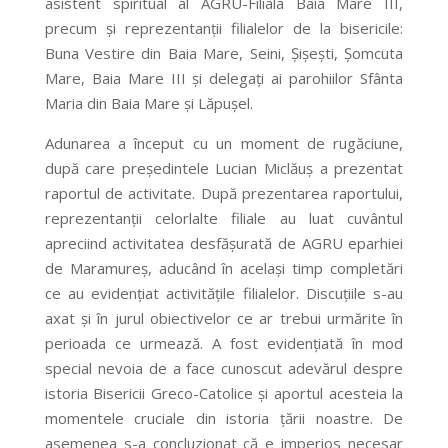
asistent spiritual al AGRU-Filiala Baia Mare III,
precum şi reprezentanţii filialelor de la bisericile:
Buna Vestire din Baia Mare, Seini, Şişeşti, Şomcuta
Mare, Baia Mare III şi delegaţi ai parohiilor Sfânta
Maria din Baia Mare şi Lăpuşel.
Adunarea a început cu un moment de rugăciune,
după care preşedintele Lucian Miclăuş a prezentat
raportul de activitate. După prezentarea raportului,
reprezentanţii celorlalte filiale au luat cuvântul
apreciind activitatea desfăşurată de AGRU eparhiei
de Maramureş, aducând în acelaşi timp completări
ce au evidenţiat activităţile filialelor. Discuţiile s-au
axat şi în jurul obiectivelor ce ar trebui urmărite în
perioada ce urmează. A fost evidenţiată în mod
special nevoia de a face cunoscut adevărul despre
istoria Bisericii Greco-Catolice şi aportul acesteia la
momentele cruciale din istoria ţării noastre. De
asemenea s-a concluzionat că e imperios necesar