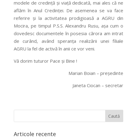
modele de credinţă şi viaţă dedicată, mai ales că ne
aflăm în Anul Credinţei. De asemenea se va face
referire şi la activitatea prodigioasă a AGRU din
Mocira, pe timpul P.S.S. Alexandru Rusu, aşa cum o
dovedesc documentele în posesia cărora am intrat
de curând, având speranţa realizării unei filiale
AGRU la fel de activă în anii ce vor veni.
Vă dorim tuturor Pace şi Bine !
Marian Boian – preşedinte
Janeta Ciocan – secretar
Articole recente