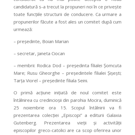
candidatură s-a trecut la propuneri noi în ce priveşte
toate funcţiile structurii de conducere. Ca urmare a
propunerilor făcute a fost ales un comitet după cum
urmează:
– preşedinte, Boian Marian
– secretar, Janeta Ciocan
– membrii: Rodica Dod – preşedinta filialei Şomcuta
Mare; Rusu Gheorghe – preşedintele filialei Şişeşti;
Tarţa Viorel – preşedinte filiala Seini.
O primă acţiune iniţiată de noul comitet este
întâlnirea cu credincioşii din parohia Mocira, duminică
25 noiembrie ora 15. Scopul întâlnirii va fi
prezentarea colecţiei „Episcopi” a editurii Galaxia
Gutenberg. Prezentarea vieţii şi activităţii
episcopilor greco-catolici are ca scop oferirea unor