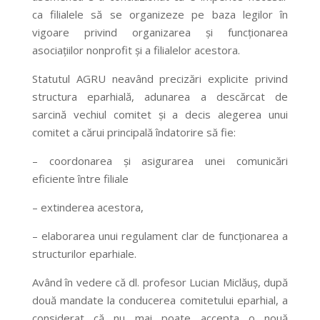
ca filialele să se organizeze pe baza legilor în
vigoare privind organizarea şi funcţionarea
asociaţiilor nonprofit şi a filialelor acestora.
Statutul AGRU neavând precizări explicite privind
structura eparhială, adunarea a descărcat de
sarcină vechiul comitet şi a decis alegerea unui
comitet a cărui principală îndatorire să fie:
– coordonarea şi asigurarea unei comunicări
eficiente între filiale
– extinderea acestora,
– elaborarea unui regulament clar de funcţionarea a
structurilor eparhiale.
Având în vedere că dl. profesor Lucian Miclăuş, după
două mandate la conducerea comitetului eparhial, a
considerat că nu mai poate accepta o nouă