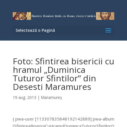
Selectează o Pagină
Foto: Sfintirea bisericii cu
hramul „Duminica
Tuturor Sfintilor” din
Desesti Maramures
19 aug. 2013
|
Maramureş
{ pwa-user [113307835848192142889] pwa-album
[SfintireaBisericiiCuHramulDuminicaTuturorSfintilorD