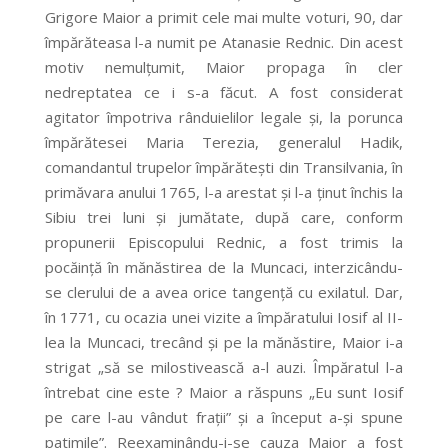
Grigore Maior a primit cele mai multe voturi, 90, dar
împărăteasa l-a numit pe Atanasie Rednic. Din acest
motiv nemulţumit, Maior propaga în cler
nedreptatea ce i s-a făcut. A fost considerat
agitator împotriva rânduielilor legale şi, la porunca
împărătesei Maria Terezia, generalul Hadik,
comandantul trupelor împărăteşti din Transilvania, în
primăvara anului 1765, l-a arestat şi l-a ţinut închis la
Sibiu trei luni şi jumătate, după care, conform
propunerii Episcopului Rednic, a fost trimis la
pocăinţă în mănăstirea de la Muncaci, interzicându-
se clerului de a avea orice tangenţă cu exilatul. Dar,
în 1771, cu ocazia unei vizite a împăratului Iosif al II-
lea la Muncaci, trecând şi pe la mănăstire, Maior i-a
strigat „să se milostivească a-l auzi. Împăratul l-a
întrebat cine este ? Maior a răspuns „Eu sunt Iosif
pe care l-au vândut fraţii” şi a început a-şi spune
patimile”. Reexaminându-i-se cauza Maior a fost