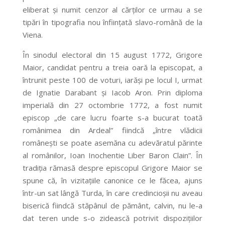
eliberat şi numit cenzor al cărţilor ce urmau a se
tipări în tipografia nou înfiinţată slavo-română de la
Viena.
În sinodul electoral din 15 august 1772, Grigore
Maior, candidat pentru a treia oară la episcopat, a
întrunit peste 100 de voturi, iarăşi pe locul I, urmat
de Ignatie Darabant şi Iacob Aron. Prin diploma
imperială din 27 octombrie 1772, a fost numit
episcop „de care lucru foarte s-a bucurat toată
românimea din Ardeal” fiindcă „între vlădicii
româneşti se poate asemăna cu adevăratul părinte
al românilor, Ioan Inochentie Liber Baron Clain”. În
tradiţia rămasă despre episcopul Grigore Maior se
spune că, în vizitaţiile canonice ce le făcea, ajuns
într-un sat lângă Turda, în care credincioşii nu aveau
biserică fiindcă stăpânul de pământ, calvin, nu le-a
dat teren unde s-o zidească potrivit dispoziţiilor