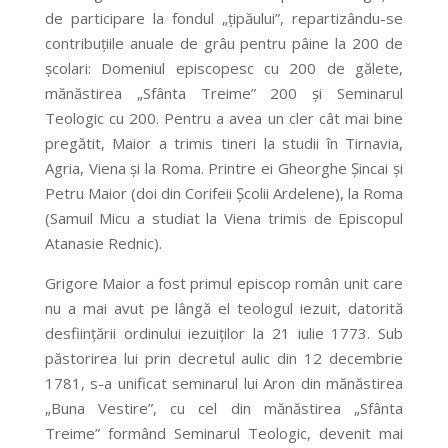
de participare la fondul „ţipăului”, repartizându-se
contribuţiile anuale de grâu pentru pâine la 200 de
şcolari: Domeniul episcopesc cu 200 de gălete,
mănăstirea „Sfânta Treime” 200 şi Seminarul
Teologic cu 200. Pentru a avea un cler cât mai bine
pregătit, Maior a trimis tineri la studii în Tirnavia,
Agria, Viena şi la Roma. Printre ei Gheorghe Şincai şi
Petru Maior (doi din Corifeii Şcolii Ardelene), la Roma
(Samuil Micu a studiat la Viena trimis de Episcopul
Atanasie Rednic).
Grigore Maior a fost primul episcop român unit care
nu a mai avut pe lângă el teologul iezuit, datorită
desfiinţării ordinului iezuiţilor la 21 iulie 1773. Sub
păstorirea lui prin decretul aulic din 12 decembrie
1781, s-a unificat seminarul lui Aron din mănăstirea
„Buna Vestire”, cu cel din mănăstirea „Sfânta
Treime” formând Seminarul Teologic, devenit mai