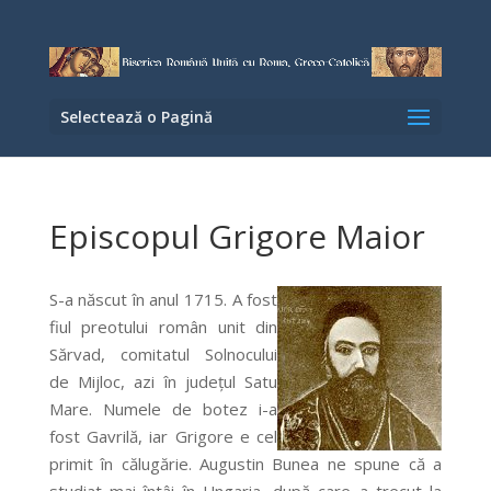
Selectează o Pagină
Episcopul Grigore Maior
S-a născut în anul 1715. A fost
fiul preotului român unit din
Sărvad, comitatul Solnocului
de Mijloc, azi în judeţul Satu
Mare. Numele de botez i-a
fost Gavrilă, iar Grigore e cel
primit în călugărie. Augustin Bunea ne spune că a