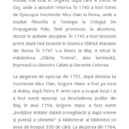
studiat mai întâi în Ungaria, după care a trecut la
Cluj, unde a absolvit retorica. În 1740 a fost trimis
de Episcopul Inochentie Micu Clain la Roma, unde a
studiat Filosofia şi Teologia la Colegiul De
Propaganda Fide, fiind promovat, la absolvire,
doctor în ambele discipline. În 1745 a fost hirotonit
preot după ritul bizantin în biserica Sfântul Atanasie
din Roma. În 1747 s-a întors la Blaj. A intrat în
mănăstirea „Sfânta Treime”, abia terminată,
împreună cu Silvestru Caliani şi Gerontie Cotorea.
La alegerea de episcop din 1751, după demisia lui
Inochentie Micu Clain, Grigore Maior a fost pe locul
al doilea, după Petru P. Aron care a ocupat locul I şi
a fost numit episcop. La deschiderea şcolilor din
Blaj, în anul 1754, Grigore Maior a fost numit
„învăţător limbilor (latină şi maghiară) şi după vreme
şi putinţă a ştiinţelor” şi bibliotecar al bibliotecii ce
avea de început 350 de cărţi. La alegerea din 1764,