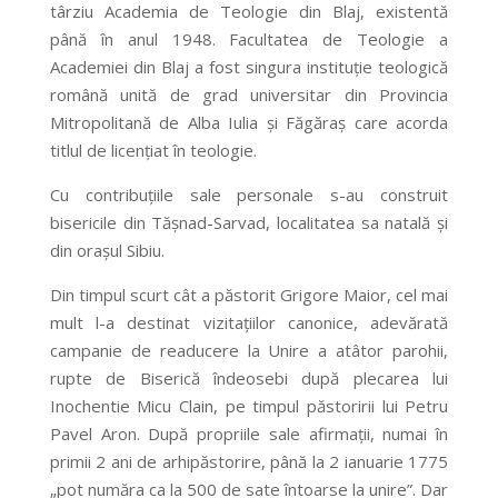
târziu Academia de Teologie din Blaj, existentă
până în anul 1948. Facultatea de Teologie a
Academiei din Blaj a fost singura instituţie teologică
română unită de grad universitar din Provincia
Mitropolitană de Alba Iulia şi Făgăraş care acorda
titlul de licenţiat în teologie.
Cu contribuţiile sale personale s-au construit
bisericile din Tăşnad-Sarvad, localitatea sa natală şi
din oraşul Sibiu.
Din timpul scurt cât a păstorit Grigore Maior, cel mai
mult l-a destinat vizitaţiilor canonice, adevărată
campanie de readucere la Unire a atâtor parohii,
rupte de Biserică îndeosebi după plecarea lui
Inochentie Micu Clain, pe timpul păstoririi lui Petru
Pavel Aron. După propriile sale afirmaţii, numai în
primii 2 ani de arhipăstorire, până la 2 ianuarie 1775
„pot număra ca la 500 de sate întoarse la unire”. Dar