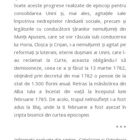
toate aceste progrese realizate de episcop pentru
consolidarea Unirii şi, mai ales, agitaţiile sale
împotriva nedreptelor rânduieli sociale, precum şi
legăturile cu conducătorii ţăranilor nemulţumiţi din
Munţii Apuseni, care se vor răscula sub conducerea
lui Horia, Cloşca şi Crişan, i-a nemulţumit şi agitat pe
reformaţi şi luterani, eternii duşmani ai Unirii, care l-
au reclamat la Curte, aceasta obligându-l să
demisioneze, ceea ce a şi făcut la 13 martie 1782,
obţinând prin decretul din mai 1782 o pensie de la
stat de 1.500 florini anual. Retras la mănăstirea din
Alba Iulia a încetat din viaţă la începutul lunii
februarie 1785. De acolo, trupul neînsufleţit i-a fost
adus la Blaj, unde la 6 februarie a fost aşezat în
cripta bisericii din curtea episcopiei.
* * *
Informaţii preluate din cartea „Catolicism şi Ortodoxie