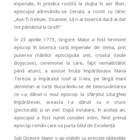
imperiale, în predica rostită la slujba în aer liber,
episcopul adresându-se Cerului, a rostit cu tărie:
„Aşa-Ţi trebuie, Doamne, să n-ai biserică dacă ai dat
tot pământul la Grofi!”
În 23 aprilie 1773, Grigore Maior a fost hirotonit
episcop în biserica curţii imperiale din Viena, prin
punerea mâinilor episcopului unit, croatul Vasile
Bojişcovici, ceremonie la care, fapt nemaiîntâlnit
până atunci, a asistat însăşi împărăteasa Maria
Terezia şi împăratul Iosif al II-lea, pe lângă marii
demnitari ai curţii. Bucurându-se de binecuvântarea
ce i-a dăruit-o noul episcop la sfârşitul Liturghiei
împărătesei, aceasta l-a dăruit cu o cruce
(pectorală) şi un inel. După instalare, în acelaşi an,
episcopul a fost numit consilier intim, fiind primul
episcop român care va purta titlul de Excelenţă.
Sub Grigore Maior s-au stabilit cu precizie obligaţiile