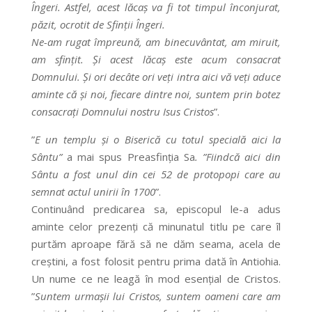
Îngeri. Astfel, acest lăcaș va fi tot timpul înconjurat,
păzit, ocrotit de Sfinții Îngeri.
Ne-am rugat împreună, am binecuvântat, am miruit,
am sfințit. Și acest lăcaș este acum consacrat
Domnului. Și ori decâte ori veți intra aici vă veți aduce
aminte că și noi, fiecare dintre noi, suntem prin botez
consacrați Domnului nostru Isus Cristos
”.
”
E un templu și o Biserică cu totul specială aici la
Sântu”
a mai spus Preasfinția Sa
. ”Fiindcă aici din
Sântu a fost unul din cei 52 de protopopi care au
semnat actul unirii în 1700
”.
Continuând predicarea sa, episcopul le-a adus
aminte celor prezenți că minunatul titlu pe care îl
purtăm aproape fără să ne dăm seama, acela de
creştini, a fost folosit pentru prima dată în Antiohia.
Un nume ce ne leagă în mod esenţial de Cristos.
”
Suntem urmașii lui Cristos, suntem oameni care am