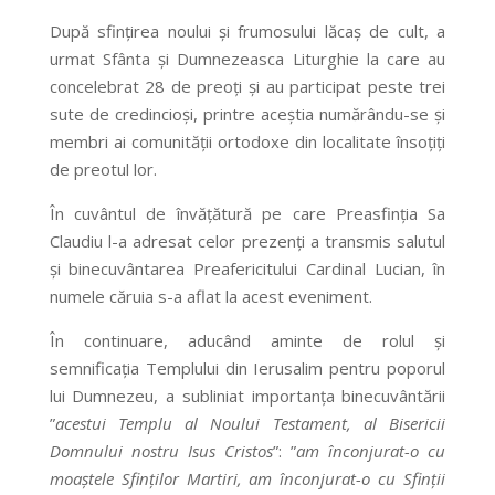
După sfințirea noului și frumosului lăcaș de cult, a
urmat Sfânta și Dumnezeasca Liturghie la care au
concelebrat 28 de preoți și au participat peste trei
sute de credincioși, printre aceștia numărându-se și
membri ai comunității ortodoxe din localitate însoțiți
de preotul lor.
În cuvântul de învăţătură pe care Preasfinţia Sa
Claudiu l-a adresat celor prezenţi a transmis salutul
și binecuvântarea Preafericitului Cardinal Lucian, în
numele căruia s-a aflat la acest eveniment.
În continuare, aducând aminte de rolul și
semnificația Templului din Ierusalim pentru poporul
lui Dumnezeu, a subliniat importanța binecuvântării
”
acestui Templu al Noului Testament, al Bisericii
Domnului nostru Isus Cristos
”: ”
am înconjurat-o cu
moaștele Sfinților Martiri, am înconjurat-o cu Sfinții