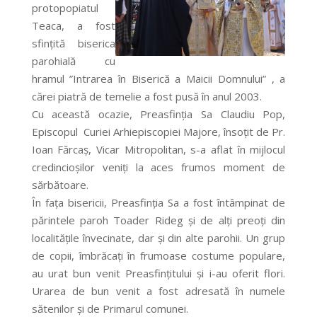
protopopiatul
Teaca, a fost
sfințită biserica
parohială cu
hramul ”Intrarea în Biserică a Maicii Domnului” , a
cărei piatră de temelie a fost pusă în anul 2003.
Cu această ocazie, Preasfinţia Sa Claudiu Pop,
Episcopul Curiei Arhiepiscopiei Majore, însoțit de Pr.
Ioan Fărcaș, Vicar Mitropolitan, s-a aflat în mijlocul
credincioşilor veniți la aces frumos moment de
sărbătoare.
În faţa bisericii, Preasfinţia Sa a fost întâmpinat de
părintele paroh Toader Rideg şi de alţi preoţi din
localităţile învecinate, dar şi din alte parohii. Un grup
de copii, îmbrăcaţi în frumoase costume populare,
au urat bun venit Preasfinţitului şi i-au oferit flori.
Urarea de bun venit a fost adresată în numele
sătenilor și de Primarul comunei.