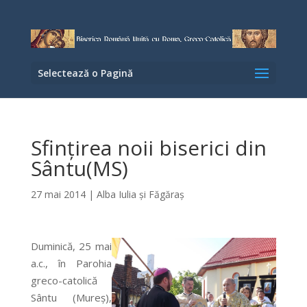
Selectează o Pagină
Sfințirea noii biserici din
Sântu(MS)
27 mai 2014
|
Alba Iulia şi Făgăraş
Duminică, 25 mai
a.c., în Parohia
greco-catolică
Sântu (Mureș),