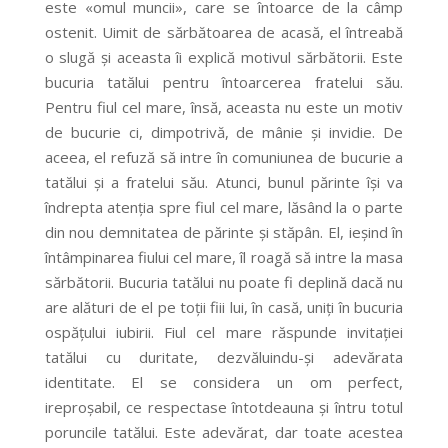
este «omul muncii», care se întoarce de la câmp
ostenit. Uimit de sărbătoarea de acasă, el întreabă
o slugă și aceasta îi explică motivul sărbătorii. Este
bucuria tatălui pentru întoarcerea fratelui său.
Pentru fiul cel mare, însă, aceasta nu este un motiv
de bucurie ci, dimpotrivă, de mânie și invidie. De
aceea, el refuză să intre în comuniunea de bucurie a
tatălui și a fratelui său. Atunci, bunul părinte își va
îndrepta atenția spre fiul cel mare, lăsând la o parte
din nou demnitatea de părinte și stăpân. El, ieșind în
întâmpinarea fiului cel mare, îl roagă să intre la masa
sărbătorii. Bucuria tatălui nu poate fi deplină dacă nu
are alături de el pe toții fiii lui, în casă, uniți în bucuria
ospățului iubirii. Fiul cel mare răspunde invitației
tatălui cu duritate, dezvăluindu-și adevărata
identitate. El se considera un om perfect,
ireproșabil, ce respectase întotdeauna și întru totul
poruncile tatălui. Este adevărat, dar toate acestea