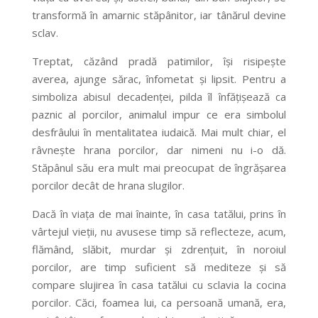
transformă în amarnic stăpânitor, iar tânărul devine
sclav.
Treptat, căzând pradă patimilor, își risipește
averea, ajunge sărac, înfometat și lipsit. Pentru a
simboliza abisul decadenței, pilda îl înfățișează ca
paznic al porcilor, animalul impur ce era simbolul
desfrâului în mentalitatea iudaică. Mai mult chiar, el
râvnește hrana porcilor, dar nimeni nu i-o dă.
Stăpânul său era mult mai preocupat de îngrășarea
porcilor decât de hrana slugilor.
Dacă în viața de mai înainte, în casa tatălui, prins în
vârtejul vieții, nu avusese timp să reflecteze, acum,
flămând, slăbit, murdar și zdrențuit, în noroiul
porcilor, are timp suficient să mediteze și să
compare slujirea în casa tatălui cu sclavia la cocina
porcilor. Căci, foamea lui, ca persoană umană, era,