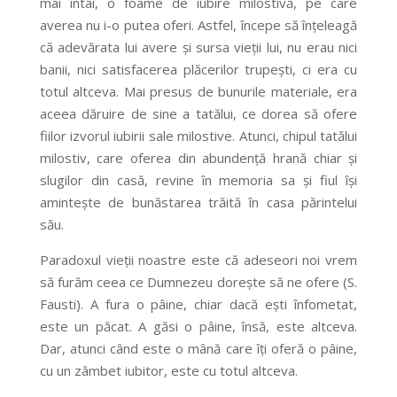
mai întâi, o foame de iubire milostivă, pe care
averea nu i-o putea oferi. Astfel, începe să înțeleagă
că adevărata lui avere și sursa vieții lui, nu erau nici
banii, nici satisfacerea plăcerilor trupești, ci era cu
totul altceva. Mai presus de bunurile materiale, era
aceea dăruire de sine a tatălui, ce dorea să ofere
fiilor izvorul iubirii sale milostive. Atunci, chipul tatălui
milostiv, care oferea din abundență hrană chiar și
slugilor din casă, revine în memoria sa și fiul își
amintește de bunăstarea trăită în casa părintelui
său.
Paradoxul vieții noastre este că adeseori noi vrem
să furăm ceea ce Dumnezeu dorește să ne ofere (S.
Fausti). A fura o pâine, chiar dacă ești înfometat,
este un păcat. A găsi o pâine, însă, este altceva.
Dar, atunci când este o mână care îți oferă o pâine,
cu un zâmbet iubitor, este cu totul altceva.