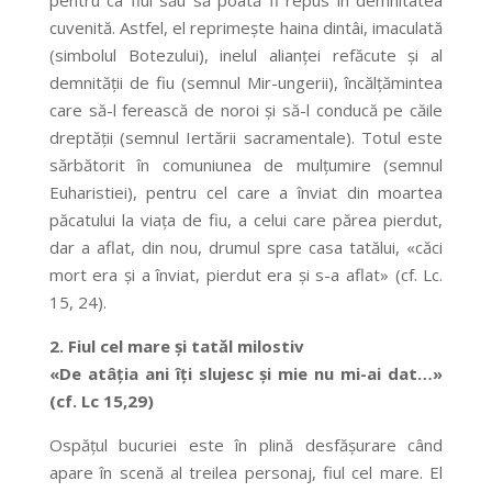
cuvenită. Astfel, el reprimește haina dintâi, imaculată
(simbolul Botezului), inelul alianței refăcute și al
demnității de fiu (semnul Mir-ungerii), încălțămintea
care să-l ferească de noroi și să-l conducă pe căile
dreptății (semnul Iertării sacramentale). Totul este
sărbătorit în comuniunea de mulțumire (semnul
Euharistiei), pentru cel care a înviat din moartea
păcatului la viața de fiu, a celui care părea pierdut,
dar a aflat, din nou, drumul spre casa tatălui, «căci
mort era și a înviat, pierdut era și s-a aflat» (cf. Lc.
15, 24).
2.
Fiul cel mare și tatăl milostiv
«De atâția ani îți slujesc și mie nu mi-ai dat…»
(cf. Lc 15,29)
Ospățul bucuriei este în plină desfășurare când
apare în scenă al treilea personaj, fiul cel mare. El