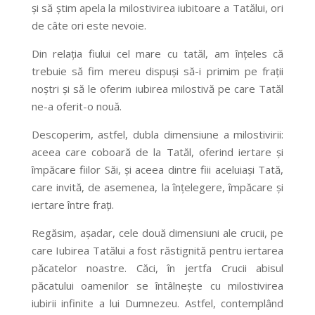
și să știm apela la milostivirea iubitoare a Tatălui, ori
de câte ori este nevoie.
Din relația fiului cel mare cu tatăl, am înțeles că
trebuie să fim mereu dispuși să-i primim pe frații
noștri și să le oferim iubirea milostivă pe care Tatăl
ne-a oferit-o nouă.
Descoperim, astfel, dubla dimensiune a milostivirii:
aceea care coboară de la Tatăl, oferind iertare și
împăcare fiilor Săi, și aceea dintre fiii aceluiași Tată,
care invită, de asemenea, la înțelegere, împăcare și
iertare între frați.
Regăsim, așadar, cele două dimensiuni ale crucii, pe
care Iubirea Tatălui a fost răstignită pentru iertarea
păcatelor noastre. Căci, în jertfa Crucii abisul
păcatului oamenilor se întâlnește cu milostivirea
iubirii infinite a lui Dumnezeu. Astfel, contemplând