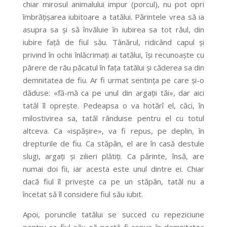
chiar mirosul animalului impur (porcul), nu pot opri
îmbrățișarea iubitoare a tatălui. Părintele vrea să ia
asupra sa și să învăluie în iubirea sa tot răul, din
iubire față de fiul său. Tânărul, ridicând capul și
privind în ochii înlăcrimați ai tatălui, își recunoaște cu
părere de rău păcatul în fața tatălui și căderea sa din
demnitatea de fiu. Ar fi urmat sentința pe care și-o
dăduse: «fă-mă ca pe unul din argații tăi», dar aici
tatăl îl oprește. Pedeapsa o va hotărî el, căci, în
milostivirea sa, tatăl rânduise pentru el cu totul
altceva. Ca «ispășire», va fi repus, pe deplin, în
drepturile de fiu. Ca stăpân, el are în casă destule
slugi, argați și zilieri plătiți. Ca părinte, însă, are
numai doi fii, iar acesta este unul dintre ei. Chiar
dacă fiul îl privește ca pe un stăpân, tatăl nu a
încetat să îl considere fiul său iubit.
Apoi, poruncile tatălui se succed cu repeziciune
pentru ca fiul său să poată fi repus în demnitatea