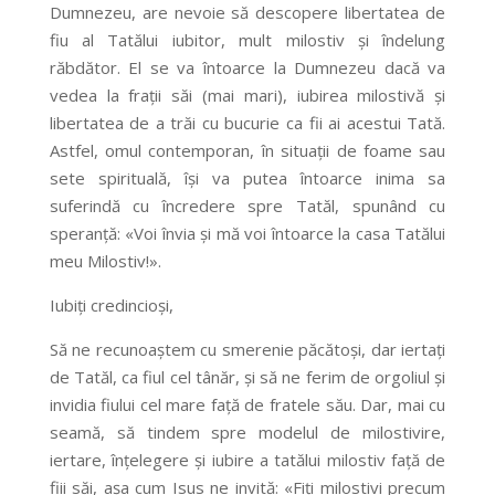
Dumnezeu, are nevoie să descopere libertatea de
fiu al Tatălui iubitor, mult milostiv și îndelung
răbdător. El se va întoarce la Dumnezeu dacă va
vedea la frații săi (mai mari), iubirea milostivă și
libertatea de a trăi cu bucurie ca fii ai acestui Tată.
Astfel, omul contemporan, în situații de foame sau
sete spirituală, își va putea întoarce inima sa
suferindă cu încredere spre Tatăl, spunând cu
speranță: «Voi învia și mă voi întoarce la casa Tatălui
meu Milostiv!».
Iubiți credincioși,
Să ne recunoaștem cu smerenie păcătoși, dar iertați
de Tatăl, ca fiul cel tânăr, și să ne ferim de orgoliul și
invidia fiului cel mare față de fratele său. Dar, mai cu
seamă, să tindem spre modelul de milostivire,
iertare, înțelegere și iubire a tatălui milostiv față de
fiii săi, așa cum Isus ne invită: «Fiți milostivi precum