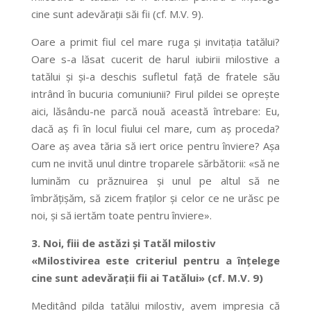
cine sunt adevărații săi fii (cf. M.V. 9).
Oare a primit fiul cel mare ruga și invitația tatălui?
Oare s-a lăsat cucerit de harul iubirii milostive a
tatălui și și-a deschis sufletul față de fratele său
intrând în bucuria comuniunii? Firul pildei se oprește
aici, lăsându-ne parcă nouă această întrebare: Eu,
dacă aș fi în locul fiului cel mare, cum aș proceda?
Oare aș avea tăria să iert orice pentru înviere? Așa
cum ne invită unul dintre troparele sărbătorii: «să ne
luminăm cu prăznuirea și unul pe altul să ne
îmbrățișăm, să zicem fraților și celor ce ne urăsc pe
noi, și să iertăm toate pentru înviere».
3.
Noi, fiii de astăzi și Tatăl milostiv
«Milostivirea este criteriul pentru a înțelege
cine sunt adevărații fii ai Tatălui» (cf. M.V. 9)
Meditând pilda tatălui milostiv, avem impresia că