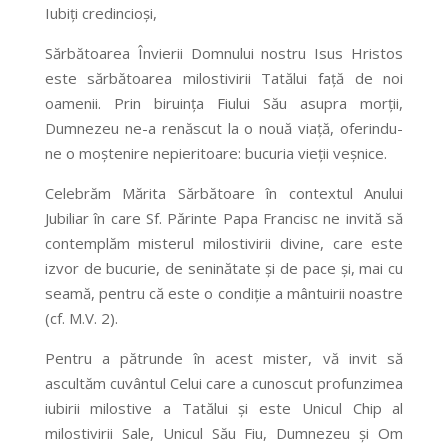
Iubiți credincioși,
Sărbătoarea Învierii Domnului nostru Isus Hristos
este sărbătoarea milostivirii Tatălui față de noi
oamenii. Prin biruința Fiului Său asupra morții,
Dumnezeu ne-a renăscut la o nouă viață, oferindu-
ne o moștenire nepieritoare: bucuria vieții veșnice.
Celebrăm Mărita Sărbătoare în contextul Anului
Jubiliar în care Sf. Părinte Papa Francisc ne invită să
contemplăm misterul milostivirii divine, care este
izvor de bucurie, de seninătate și de pace și, mai cu
seamă, pentru că este o condiție a mântuirii noastre
(cf. M.V. 2).
Pentru a pătrunde în acest mister, vă invit să
ascultăm cuvântul Celui care a cunoscut profunzimea
iubirii milostive a Tatălui și este Unicul Chip al
milostivirii Sale, Unicul Său Fiu, Dumnezeu și Om