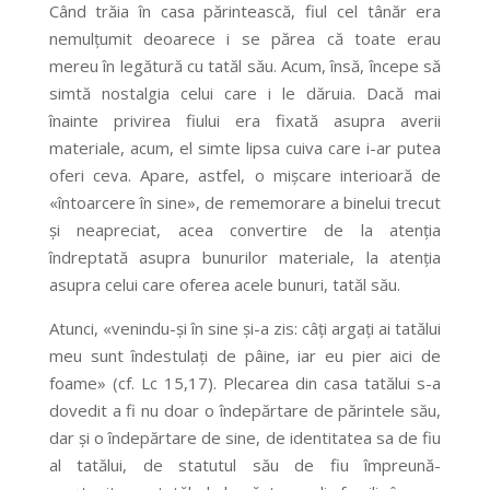
Când trăia în casa părintească, fiul cel tânăr era
nemulțumit deoarece i se părea că toate erau
mereu în legătură cu tatăl său. Acum, însă, începe să
simtă nostalgia celui care i le dăruia. Dacă mai
înainte privirea fiului era fixată asupra averii
materiale, acum, el simte lipsa cuiva care i-ar putea
oferi ceva. Apare, astfel, o mișcare interioară de
«întoarcere în sine», de rememorare a binelui trecut
și neapreciat, acea convertire de la atenția
îndreptată asupra bunurilor materiale, la atenția
asupra celui care oferea acele bunuri, tatăl său.
Atunci, «venindu-și în sine și-a zis: câți argați ai tatălui
meu sunt îndestulați de pâine, iar eu pier aici de
foame» (cf. Lc 15,17). Plecarea din casa tatălui s-a
dovedit a fi nu doar o îndepărtare de părintele său,
dar și o îndepărtare de sine, de identitatea sa de fiu
al tatălui, de statutul său de fiu împreună-