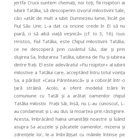
jertfa Crucii suntem chemați, noi toți, fiii risipitori ai
iubirii Tatălui, să descoperim izvorul milostivirii Sale,
căci «atât de mult a iubit Dumnezeu lume, încât pe
Fiul Său Unic L-a dat ca oricine crede în El să nu
piară, ci să aibă viață veșnică» (cf. Io 3, 16). Isus
Hristos, Fiul Tatălui, este Chipul milostivirii Tatălui,
ce ne descoperă prin cuvântul Său, dar și prin
slujirea Sa, îndurarea Tatălui, iubirea de Fiu și iubirea
dintre frați. El este adevăratul «Fiu risipitor» al iubirii
milostive a Tatălui care, acceptând întru totul voința
Sa, a părăsit «Casa Părintească» și a coborât într-o
țară străină. Acolo, a oferit modelul trăirii în
comuniune cu Tatăl și a arătat oamenilor chipul
Tatălui milostiv. Frații Săi, însă, nu L-au cunoscut, L-
au condamnat și L-au dus la moartea prin răstignire.
Acesta, îmbrăcând haina umanității noastre și luând
asupra Sa acuzele și păcatele oamenilor, mizeria și
zdrențele lor, le-a îmbrățișat cu mâinile întinse pe