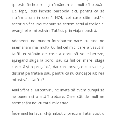
lipsește încheierea și rămânem cu multe întrebări.
De fapt, Isus încheie parabola aici, pentru ca să
intrăm acum în scenă NOI, cei care citim astăzi
acest cuvânt. Noi trebuie să scriem actul al treilea al
evangheliei milostivirii Tatălui, prin viața noastră.
Adeseori, ne punem întrebarea: oare cu cine ne
asemănăm mai mult? Cu fiul cel mic, care a văzut în
tatăl un stăpân de care a dorit să se elibereze,
ajungând slugă la porci; sau cu fiul cel mare, sluga
corectă și ireproșabilă, dar care privește cu invidie și
dispreț pe fratele său, pentru că nu cunoaște iubirea
milostivă a tatălui?
Anul Sfânt al Milostivirii, ne invită să avem curajul să
ne punem și o altă întrebare: Oare cât de mult ne
asemănăm noi cu tatăl milostiv?
Îndemnul lui Isus: «Fiți milostivi precum Tatăl vostru