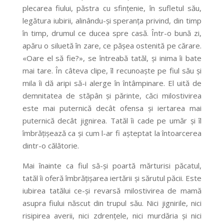
plecarea fiului, păstra cu sfințenie, în sufletul său,
legătura iubirii, alinându-și speranța privind, din timp
în timp, drumul ce ducea spre casă. Într-o bună zi,
apăru o siluetă în zare, ce pășea ostenită pe cărare.
«Oare el să fie?», se întreabă tatăl, și inima îi bate
mai tare. În câteva clipe, îl recunoaște pe fiul său și
mila îi dă aripi să-i alerge în întâmpinare. El uită de
demnitatea de stăpân și părinte, căci milostivirea
este mai puternică decât ofensa și iertarea mai
puternică decât jignirea. Tatăl îi cade pe umăr și îl
îmbrățișează ca și cum l-ar fi așteptat la întoarcerea
dintr-o călătorie.
Mai înainte ca fiul să-și poartă mărturisi păcatul,
tatăl îi oferă îmbrățișarea iertării și sărutul păcii. Este
iubirea tatălui ce-și revarsă milostivirea de mamă
asupra fiului născut din trupul său. Nici jignirile, nici
risipirea averii, nici zdrențele, nici murdăria și nici