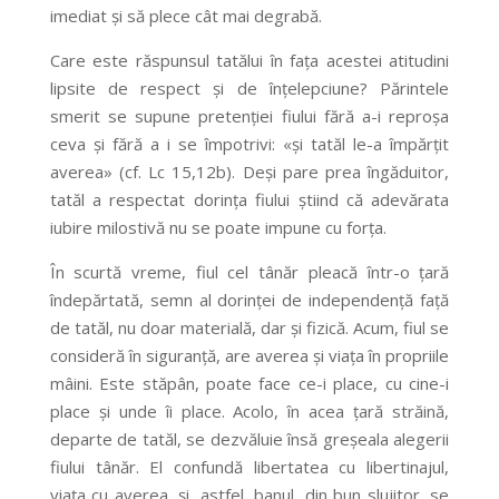
imediat și să plece cât mai degrabă.
Care este răspunsul tatălui în fața acestei atitudini
lipsite de respect și de înțelepciune? Părintele
smerit se supune pretenției fiului fără a-i reproșa
ceva și fără a i se împotrivi: «și tatăl le-a împărțit
averea» (cf. Lc 15,12b). Deși pare prea îngăduitor,
tatăl a respectat dorința fiului știind că adevărata
iubire milostivă nu se poate impune cu forța.
În scurtă vreme, fiul cel tânăr pleacă într-o țară
îndepărtată, semn al dorinței de independență față
de tatăl, nu doar materială, dar și fizică. Acum, fiul se
consideră în siguranță, are averea și viața în propriile
mâini. Este stăpân, poate face ce-i place, cu cine-i
place și unde îi place. Acolo, în acea țară străină,
departe de tatăl, se dezvăluie însă greșeala alegerii
fiului tânăr. El confundă libertatea cu libertinajul,
viața cu averea, și, astfel, banul, din bun slujitor, se