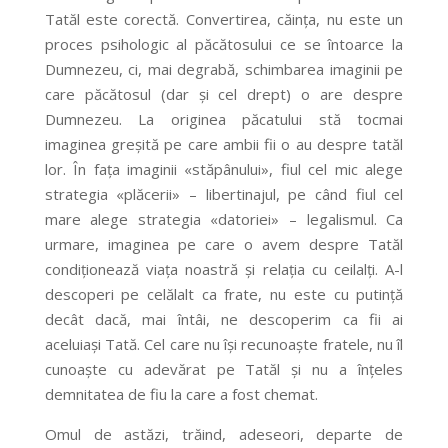
Tatăl este corectă. Convertirea, căința, nu este un
proces psihologic al păcătosului ce se întoarce la
Dumnezeu, ci, mai degrabă, schimbarea imaginii pe
care păcătosul (dar și cel drept) o are despre
Dumnezeu. La originea păcatului stă tocmai
imaginea greșită pe care ambii fii o au despre tatăl
lor. În fața imaginii «stăpânului», fiul cel mic alege
strategia «plăcerii» – libertinajul, pe când fiul cel
mare alege strategia «datoriei» – legalismul. Ca
urmare, imaginea pe care o avem despre Tatăl
condiționează viața noastră și relația cu ceilalți. A-l
descoperi pe celălalt ca frate, nu este cu putință
decât dacă, mai întâi, ne descoperim ca fii ai
aceluiași Tată. Cel care nu își recunoaște fratele, nu îl
cunoaște cu adevărat pe Tatăl și nu a înțeles
demnitatea de fiu la care a fost chemat.
Omul de astăzi, trăind, adeseori, departe de