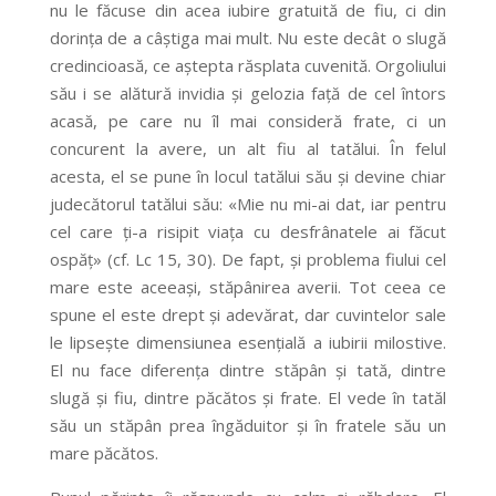
nu le făcuse din acea iubire gratuită de fiu, ci din
dorința de a câștiga mai mult. Nu este decât o slugă
credincioasă, ce aștepta răsplata cuvenită. Orgoliului
său i se alătură invidia și gelozia față de cel întors
acasă, pe care nu îl mai consideră frate, ci un
concurent la avere, un alt fiu al tatălui. În felul
acesta, el se pune în locul tatălui său și devine chiar
judecătorul tatălui său: «Mie nu mi-ai dat, iar pentru
cel care ți-a risipit viața cu desfrânatele ai făcut
ospăț» (cf. Lc 15, 30). De fapt, și problema fiului cel
mare este aceeași, stăpânirea averii. Tot ceea ce
spune el este drept și adevărat, dar cuvintelor sale
le lipsește dimensiunea esențială a iubirii milostive.
El nu face diferența dintre stăpân și tată, dintre
slugă și fiu, dintre păcătos și frate. El vede în tatăl
său un stăpân prea îngăduitor și în fratele său un
mare păcătos.