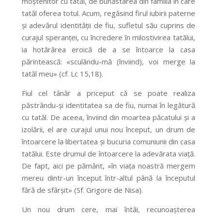
moștenitor cu tatăl, de bunăstarea din familia în care
tatăl oferea totul. Acum, regăsind firul iubirii paterne
și adevărul identității de fiu, sufletul său cuprins de
curajul speranței, cu încredere în milostivirea tatălui,
ia hotărârea eroică de a se întoarce la casa
părintească: «sculându-mă (înviind), voi merge la
tatăl meu» (cf. Lc 15,18).
Fiul cel tânăr a priceput că se poate realiza
păstrându-și identitatea sa de fiu, numai în legătură
cu tatăl. De aceea, înviind din moartea păcatului și a
izolării, el are curajul unui nou început, un drum de
întoarcere la libertatea și bucuria comuniunii din casa
tatălui. Este drumul de întoarcere la adevărata viață.
De fapt, aici pe pământ, «în viața noastră mergem
mereu dintr-un început într-altul până la începutul
fără de sfârșit» (Sf. Grigore de Nisa).
Un nou drum cere, mai întâi, recunoașterea