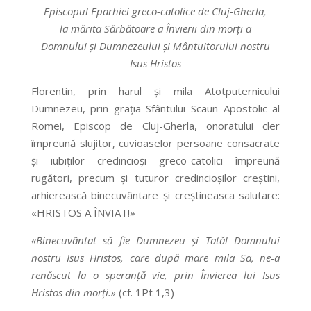
Episcopul Eparhiei greco-catolice de Cluj-Gherla,
la mărita Sărbătoare a Învierii din morți a
Domnului și Dumnezeului și Mântuitorului nostru
Isus Hristos
Florentin, prin harul și mila Atotputernicului
Dumnezeu, prin grația Sfântului Scaun Apostolic al
Romei, Episcop de Cluj-Gherla, onoratului cler
împreună slujitor, cuvioaselor persoane consacrate
și iubiților credincioși greco-catolici împreună
rugători, precum și tuturor credincioșilor creștini,
arhierească binecuvântare și creștineasca salutare:
«HRISTOS A ÎNVIAT!»
«Binecuvântat să fie Dumnezeu și Tatăl Domnului
nostru Isus Hristos, care după mare mila Sa, ne-a
renăscut la o speranță vie, prin Învierea lui Isus
Hristos din morți.»
(cf. 1Pt 1,3)