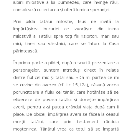
iubirii milostive a lui Dumnezeu, care învinge răul,
consolează cu iertarea și oferă lumina speranței.
Prin pilda tatălui milostiv, Isus ne invită la
împărtășirea bucuriei ce izvorăște din inima
milostivă a Tatălui spre toți fiii risipitori, mari sau
mici, tineri sau vârstnici, care se întorc la Casa
părintească.
În prima parte a pildei, după o scurtă prezentare a
personajelor, suntem introduși direct în relația
dintre fiul cel mic și tatăl său. «Dă-mi partea ce mi
se cuvine din avere» (cf. Lc 15,12a), răsună vocea
poruncitoare a fiului cel tânăr, care hotărâse să se
elibereze de povara tatălui și dorește împărțirea
averii, pentru a-și putea orândui viața după cum îi
place. De obicei, împărțirea averii se făcea la ceasul
morții tatălui, care prin testament rânduia
moștenirea. Tânărul vrea ca totul să se împartă