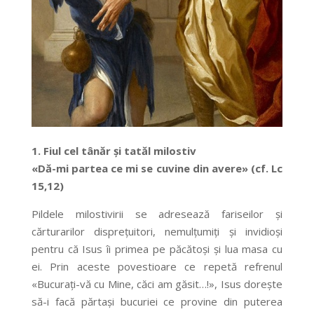
1.
Fiul cel tânăr și tatăl milostiv
«Dă-mi partea ce mi se cuvine din avere» (cf. Lc
15,12)
Pildele milostivirii se adresează fariseilor și
cărturarilor disprețuitori, nemulțumiți și invidioși
pentru că Isus îi primea pe păcătoși și lua masa cu
ei. Prin aceste povestioare ce repetă refrenul
«Bucurați-vă cu Mine, căci am găsit…!», Isus dorește
să-i facă părtași bucuriei ce provine din puterea