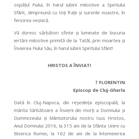
ospățul Fiului, în harul iubirii milostive a Spiritului
Sfânt, dimpreună cu toți frații și surorile noastre, în
fericirea veșnică.
Vă doresc sărbători sfinte și luminate de bucuria
iertării milostive primită de la Tatăl, prin moartea și
Învierea Fiului Său, în harul iubirii Spiritului Sfânt!
HRISTOS A ÎNVIAT!
† FLORENTIN
Episcop de Cluj-Gherla
Dată în Cluj-Napoca, din reședința episcopală, la
mărita Sărbătoare a Învierii din morți a Domnului și
Dumnezeului și Mântuitorului nostru Isus Hristos,
Anul Domnului 2016, la 315 ani de la Sfânta Unire cu
Biserica Romei, la 162 de ani de la întemeierea