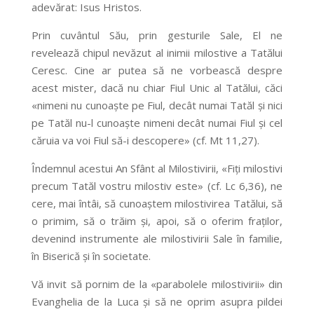
adevărat: Isus Hristos.
Prin cuvântul Său, prin gesturile Sale, El ne
revelează chipul nevăzut al inimii milostive a Tatălui
Ceresc. Cine ar putea să ne vorbească despre
acest mister, dacă nu chiar Fiul Unic al Tatălui, căci
«nimeni nu cunoaște pe Fiul, decât numai Tatăl și nici
pe Tatăl nu-l cunoaște nimeni decât numai Fiul și cel
căruia va voi Fiul să-i descopere» (cf. Mt 11,27).
Îndemnul acestui An Sfânt al Milostivirii, «Fiți milostivi
precum Tatăl vostru milostiv este» (cf. Lc 6,36), ne
cere, mai întâi, să cunoaștem milostivirea Tatălui, să
o primim, să o trăim și, apoi, să o oferim fraților,
devenind instrumente ale milostivirii Sale în familie,
în Biserică și în societate.
Vă invit să pornim de la «parabolele milostivirii» din
Evanghelia de la Luca și să ne oprim asupra pildei