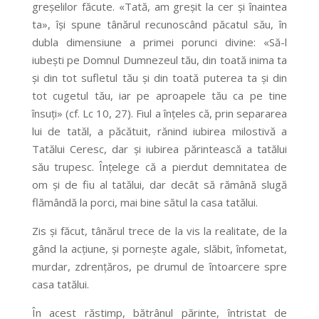
greșelilor făcute. «Tată, am greșit la cer și înaintea
ta», își spune tânărul recunoscând păcatul său, în
dubla dimensiune a primei porunci divine: «Să-l
iubești pe Domnul Dumnezeul tău, din toată inima ta
și din tot sufletul tău și din toată puterea ta și din
tot cugetul tău, iar pe aproapele tău ca pe tine
însuți» (cf. Lc 10, 27). Fiul a înțeles că, prin separarea
lui de tatăl, a păcătuit, rănind iubirea milostivă a
Tatălui Ceresc, dar și iubirea părintească a tatălui
său trupesc. Înțelege că a pierdut demnitatea de
om și de fiu al tatălui, dar decât să rămână slugă
flămândă la porci, mai bine sătul la casa tatălui.
Zis și făcut, tânărul trece de la vis la realitate, de la
gând la acțiune, și pornește agale, slăbit, înfometat,
murdar, zdrențăros, pe drumul de întoarcere spre
casa tatălui.
În acest răstimp, bătrânul părinte, întristat de