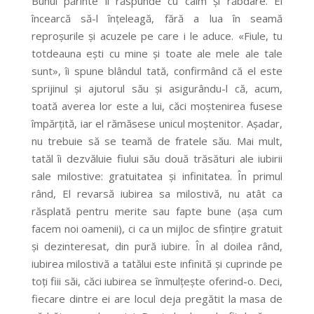
Bunul părinte îi răspunde cu calm și răbdare. El
încearcă să-l înțeleagă, fără a lua în seamă
reproșurile și acuzele pe care i le aduce. «Fiule, tu
totdeauna ești cu mine și toate ale mele ale tale
sunt», îi spune blândul tată, confirmând că el este
sprijinul și ajutorul său și asigurându-l că, acum,
toată averea lor este a lui, căci moștenirea fusese
împărțită, iar el rămăsese unicul moștenitor. Așadar,
nu trebuie să se teamă de fratele său. Mai mult,
tatăl îi dezvăluie fiului său două trăsături ale iubirii
sale milostive: gratuitatea și infinitatea. În primul
rând, El revarsă iubirea sa milostivă, nu atât ca
răsplată pentru merite sau fapte bune (așa cum
facem noi oamenii), ci ca un mijloc de sfințire gratuit
și dezinteresat, din pură iubire. În al doilea rând,
iubirea milostivă a tatălui este infinită și cuprinde pe
toți fiii săi, căci iubirea se înmulțește oferind-o. Deci,
fiecare dintre ei are locul deja pregătit la masa de