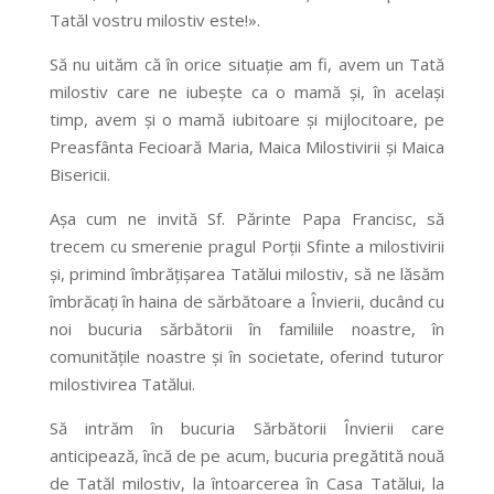
Tatăl vostru milostiv este!».
Să nu uităm că în orice situație am fi, avem un Tată
milostiv care ne iubește ca o mamă și, în același
timp, avem și o mamă iubitoare și mijlocitoare, pe
Preasfânta Fecioară Maria, Maica Milostivirii și Maica
Bisericii.
Așa cum ne invită Sf. Părinte Papa Francisc, să
trecem cu smerenie pragul Porții Sfinte a milostivirii
și, primind îmbrățișarea Tatălui milostiv, să ne lăsăm
îmbrăcați în haina de sărbătoare a Învierii, ducând cu
noi bucuria sărbătorii în familiile noastre, în
comunitățile noastre și în societate, oferind tuturor
milostivirea Tatălui.
Să intrăm în bucuria Sărbătorii Învierii care
anticipează, încă de pe acum, bucuria pregătită nouă
de Tatăl milostiv, la întoarcerea în Casa Tatălui, la