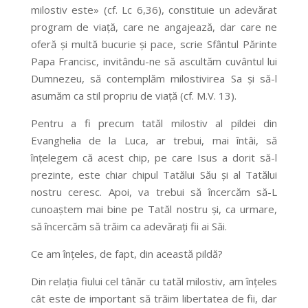
milostiv este» (cf. Lc 6,36), constituie un adevărat
program de viață, care ne angajează, dar care ne
oferă și multă bucurie și pace, scrie Sfântul Părinte
Papa Francisc, invitându-ne să ascultăm cuvântul lui
Dumnezeu, să contemplăm milostivirea Sa și să-l
asumăm ca stil propriu de viață (cf. M.V. 13).
Pentru a fi precum tatăl milostiv al pildei din
Evanghelia de la Luca, ar trebui, mai întâi, să
înțelegem că acest chip, pe care Isus a dorit să-l
prezinte, este chiar chipul Tatălui Său și al Tatălui
nostru ceresc. Apoi, va trebui să încercăm să-L
cunoaștem mai bine pe Tatăl nostru și, ca urmare,
să încercăm să trăim ca adevărați fii ai Săi.
Ce am înțeles, de fapt, din această pildă?
Din relația fiului cel tânăr cu tatăl milostiv, am înțeles
cât este de important să trăim libertatea de fii, dar