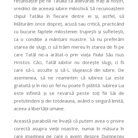
recunoaște pe fiii Tatălui ca adevărați frați ai noștri,
vrednici de aceeași iubire milostivă. Să recunoaștem
chipul Tatălui în fiecare dintre ei și, astfel, să
înlăturăm orice dispreț, acuză sau critică, practicând
cu bucurie faptele milosteniei trupești și sufletești,
ca o condiție a mântuirii noastre. Să nu preferăm
starea de slugi, ci să trăim mereu în starea de fii pe
care Tatăl ne-a arătat-o prin viața Fiului Său Isus
Hristos. Căci, Tatăl iubitor nu dorește slugi, ci fii
care să-L asculte și să-L slujească din iubire. De
asemenea, să ne reamintim că iubirea Lui este
gratuită și în nici un fel nu poate fi plătită. Iubirea Lui
este infinită și se revarsă peste toți fiii Săi de
pretutindeni și din totdeauna, având o singură limită,
aceea a libertății umane.
Această parabolă ne învață că putem avea o privire
corectă asupra vieții noastre, numai în măsura în
care imaginea pe care o avem despre Dumnezeu