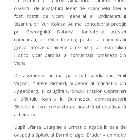
La invitaţia pr. paroh Alexandru Dumitru Suciu,
cuvântul de învăţătură legat de Evanghelia zilei a
fost rostit de vicarul general al Ordinariatului
Bizantin, pr. Yuri Kolasa. Au mai concelebrat preoţii:
pr. Gheorghiţă Dobrică, fondatorul acestei
comunităţi, pr. Oleh Kovtun, păstor al comunităţii
greco-catolice ucrainene din Graz şi pr. Ioan Iulian
Hotico, vicar parohial al comunităţii româneşti din
Viena.
De asemenea au mai participat subdiaconul Emil
Vașvari, fratele Richard, Superior al mănăstirii din
Eggenberg, şi călugării Ordinului Fraţilor Ospitalieri
al Sfântului Ioan a lui Dumnezeu, administratorii
Bisericii în care comunitatea noastră îşi desfăşoară
activitatea.
După Sfânta Liturghie a urmat o agapă în sala de
oaspeţi a Spitalului Barmherziger Brüder – un motiv