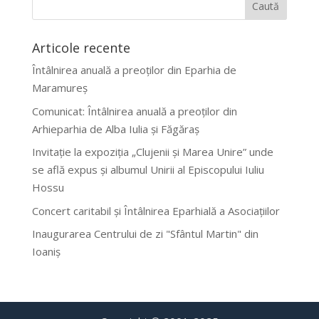
Articole recente
Întâlnirea anuală a preoților din Eparhia de
Maramureș
Comunicat: Întâlnirea anuală a preoților din
Arhieparhia de Alba Iulia și Făgăraș
Invitație la expoziția „Clujenii și Marea Unire” unde
se află expus și albumul Unirii al Episcopului Iuliu
Hossu
Concert caritabil și Întâlnirea Eparhială a Asociațiilor
Inaugurarea Centrului de zi "Sfântul Martin" din
Ioaniș