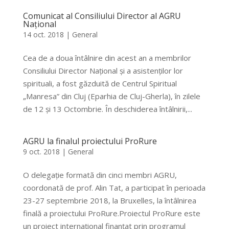
Comunicat al Consiliului Director al AGRU
Național
14 oct. 2018
|
General
Cea de a doua întâlnire din acest an a membrilor
Consiliului Director Național și a asistenților lor
spirituali, a fost găzduită de Centrul Spiritual
„Manresa” din Cluj (Eparhia de Cluj-Gherla), în zilele
de 12 și 13 Octombrie. În deschiderea întâlnirii,...
AGRU la finalul proiectului ProRure
9 oct. 2018
|
General
O delegație formată din cinci membri AGRU,
coordonată de prof. Alin Tat, a participat în perioada
23-27 septembrie 2018, la Bruxelles, la întâlnirea
finală a proiectului ProRure.Proiectul ProRure este
un proiect internațional finanțat prin programul