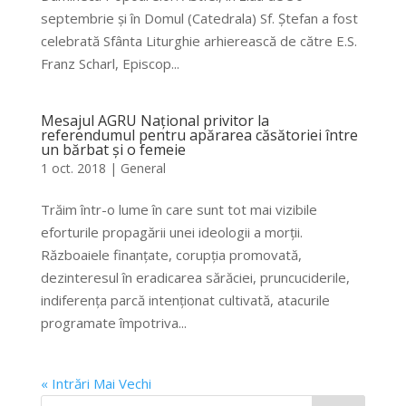
septembrie și în Domul (Catedrala) Sf. Ștefan a fost
celebrată Sfânta Liturghie arhierească de către E.S.
Franz Scharl, Episcop...
Mesajul AGRU Național privitor la
referendumul pentru apărarea căsătoriei între
un bărbat și o femeie
1 oct. 2018
|
General
Trăim într-o lume în care sunt tot mai vizibile
eforturile propagării unei ideologii a morții.
Războaiele finanțate, corupția promovată,
dezinteresul în eradicarea sărăciei, pruncuciderile,
indiferența parcă intenționat cultivată, atacurile
programate împotriva...
« Intrări Mai Vechi